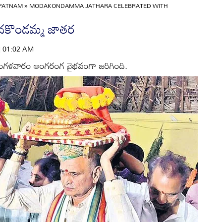
APATNAM
»
MODAKONDAMMA JATHARA CELEBRATED WITH
దకొండమ్మ జాతర
 | 01:02 AM
గళవారం అంగరంగ వైభవంగా జరిగింది.