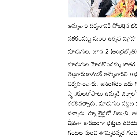
అమ్మవారి దర్శనానికి పోటెత్తిన భక
సతకంపట్టు నుంచి ఉత్సవ విగ్
మాడుగుల, జూన్‌ 2 (ఆంధ్రజ్యోతి)
మాడుగుల మోదకొండమ్మ జాతర
తెల్లవారుజామునే అమ్మవారిని 
నిర్వహించారు. అనంతరం ఐదు గ
స్థానికులతోపాటు ఉమ్మడి జిల్లాలో
తరలివచ్చారు. మాడుగుల పట్టణ
వచ్చారు. క్యూ లైన్లలో నిల్చుని, 
తీవ్రతా కారణంగా భక్తులు ఉ
గంటల నుంచి తొమ్మిదిన్నర గంటల