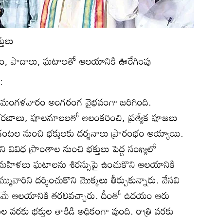
్తులు
రహం, పాదాలు, ఘటాలతో ఆలయానికి ఊరేగింపు
:
 మంగళవారం అంగరంగ వైభవంగా జరిగింది.
ఆభరణాలు, పూలమాలలతో అలంకరించి, ప్రత్యేక పూజలు
ంటల నుంచి భక్తులకు దర్శనాలు ప్రారంభం అయ్యాయి.
ని వివిధ ప్రాంతాల నుంచి భక్తులు పెద్ద సంఖ్యలో
 మహిళలు ఘటాలను శిరస్సుపై ఉంచుకొని ఆలయానికి
అమ్మువారిని దర్శించుకొని మొక్కలు తీర్చుకున్నారు. వేసవి
దయమే ఆలయానికి తరలివచ్చారు. దీంతో ఉదయం ఆరు
 వరకు భక్తుల తాకిడి అధికంగా వుంది. రాత్రి వరకు