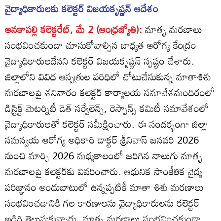
వైద్యాధికారులకు కలెక్టర్‌ విజయకృష్ణన్‌ ఆదేశం
అనకాపల్లి కలెక్టరేట్‌, మే 2 (ఆంధ్రజ్యోతి):
మాతృ మరణాలు
సంభవించకుండా చూసుకోవాల్సిన బాధ్యత ఆరోగ్య కేంద్రం
వైద్యాధికారులదేనని కలెక్టర్‌ విజయకృష్ణన్‌ స్పష్టం చేశారు.
జిల్లాలోని వివిధ ఆస్పత్రుల పరిధిలో చోటుచేసుకున్న మాతాశిశు
మరణాలపై శనివారం కలెక్టర్‌ కార్యాలయ సమావేశమందిరంలో
డిస్ర్టిక్ట్‌ మెటర్నిటీ డెత్‌ సర్వేలెన్స్‌, రెస్పాన్స్‌ కమిటీ సమావేశంలో
వైద్యాధికారులతో కలెక్టర్‌ సమీక్షించారు. ఈ సందర్భంగా జిల్లా
సమన్వయ ఆరోగ్య అధికారి డాక్టర్‌ శ్రీనివాస్‌ జనవరి 2026
నుంచి మార్చి 2026 మధ్యకాలంలో జరిగిన నాలుగు మాతృ
మరణాలపై కలెక్టర్‌కు వివరించారు. ఆధునిక సాంకేతిక వైద్య
పరిజ్ఞానం అందుబాటులో ఉన్నప్పటికీ మాతా శిశు మరణాలు
సంభవించడానికి గల కారణాలను వైద్యాధికారులను కలెక్టర్‌
అడిగి తెలుసుకున్నారు. మాతృ మరణాలు సంభవించకుండా