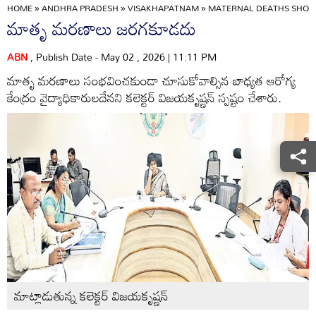
HOME
»
ANDHRA PRADESH
»
VISAKHAPATNAM
»
MATERNAL DEATHS SHOU
మాతృ మరణాలు జరగకూడదు
ABN
, Publish Date - May 02 , 2026 | 11:11 PM
మాతృ మరణాలు సంభవించకుండా చూసుకోవాల్సిన బాధ్యత ఆరోగ్య
కేంద్రం వైద్యాధికారులదేనని కలెక్టర్‌ విజయకృష్ణన్‌ స్పష్టం చేశారు.
మాట్లాడుతున్న కలెక్టర్‌ విజయకృష్ణన్‌