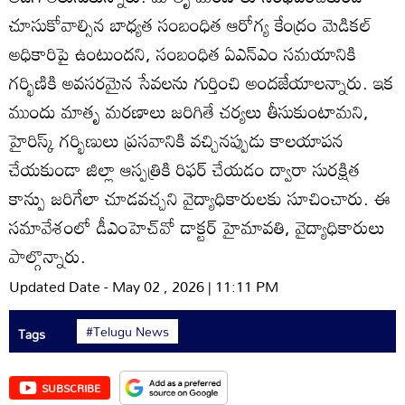
చూసుకోవాల్సిన బాధ్యత సంబంధిత ఆరోగ్య కేంద్రం మెడికల్‌
అధికారిపై ఉంటుందని, సంబంధిత ఏఎన్‌ఎం సమయానికి
గర్భిణికి అవసరమైన సేవలను గుర్తించి అందజేయాలన్నారు. ఇక
ముందు మాతృ మరణాలు జరిగితే చర్యలు తీసుకుంటామని,
హైరిస్క్‌ గర్భిణులు ప్రసవానికి వచ్చినప్పుడు కాలయాపన
చేయకుండా జిల్లా ఆస్పత్రికి రిఫర్‌ చేయడం ద్వారా సురక్షిత
కాన్పు జరిగేలా చూడవచ్చని వైద్యాధికారులకు సూచించారు. ఈ
సమావేశంలో డీఎంహెచ్‌వో డాక్టర్‌ హైమావతి, వైద్యాధికారులు
పాల్గొన్నారు.
Updated Date - May 02 , 2026 | 11:11 PM
#Telugu News
Tags
SUBSCRIBE