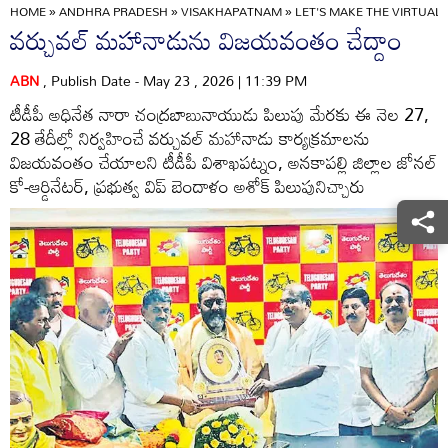
HOME
»
ANDHRA PRADESH
»
VISAKHAPATNAM
»
LET'S MAKE THE VIRTUAL
వర్చువల్‌ మహానాడును విజయవంతం చేద్దాం
ABN
, Publish Date - May 23 , 2026 | 11:39 PM
టీడీపీ అధినేత నారా చంద్రబాబునాయుడు పిలుపు మేరకు ఈ నెల 27,
28 తేదీల్లో నిర్వహించే వర్చువల్‌ మహానాడు కార్యక్రమాలను
విజయవంతం చేయాలని టీడీపీ విశాఖపట్నం, అనకాపల్లి జిల్లాల జోనల్‌
కో-ఆర్డినేటర్‌, ప్రభుత్వ విప్‌ బెందాళం అశోక్‌ పిలుపునిచ్చారు