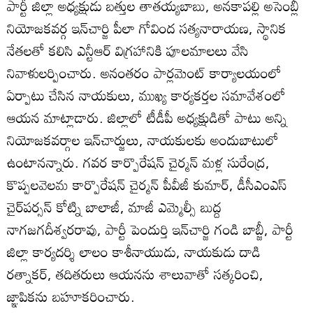
పార్టీ జిల్లా అధ్యక్షుడు బత్తుల తాతయ్యబాబు, అనకాపల్లి అసెంబ్లీ
నియోజకవర్గ ఇన్‌చార్జి పీలా గోవింద సత్యనారాయణ, స్థానిక
నేతలతో కలిసి ఎన్టీఆర్‌ విగ్రహానికి పూలమాలలు వేసి
నివాళులర్పించారు. అనంతరం పార్లమెంట్‌ కార్యాలయంలో
ఏర్పాటు చేసిన నాయకులు, ముఖ్య కార్యకర్తల సమావేశంలో
ఆయన మాట్లాడారు. జిల్లాలో టీడీపీ అధ్యక్షుడితో పాటు అన్ని
నియోజకవర్గాల ఇన్‌చార్జులు, నాయకులకు అందుబాటులో
ఉంటానన్నారు. గవర కార్పొరేషన్‌ చైర్మన్‌ మళ్ల సురేంద్ర,
కొప్పలవెలమ కార్పొరేషన్‌ చైర్మన్‌ పీవీజీ కుమార్‌, డీసీఎంఎస్‌
చైర్‌పర్సన్‌ కోట్ని బాలాజీ, మాజీ ఎమ్మెల్సీ బుద్ద
నాగజగదీశ్వరరావు, పార్టీ పెందుర్తి ఇన్‌చార్జి గండి బాబ్జీ, పార్టీ
జిల్లా కార్యదర్శి లాలం కాశీనాయుడు, నాయకుడు దాడి
రత్నాకర్‌, తదితరులు ఆయనను శాలువాతో సత్కరించి,
జ్ఞాపికను బహూకరించారు.