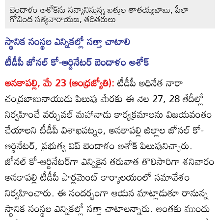
బెందాళం అశోక్‌ను సన్మానిస్తున్న బత్తుల తాతయ్యబాబు, పీలా
గోవింద సత్యనారాయణ, తదితరులు
స్థానిక సంస్థల ఎన్నికల్లో సత్తా చాటాలి
టీడీపీ జోనల్‌ కో-ఆర్డినేటర్‌ బెందాళం అశోక్‌
అనకాపల్లి, మే 23 (ఆంధ్రజ్యోతి):
టీడీపీ అధినేత నారా
చంద్రబాబునాయుడు పిలుపు మేరకు ఈ నెల 27, 28 తేదీల్లో
నిర్వహించే వర్చువల్‌ మహానాడు కార్యక్రమాలను విజయవంతం
చేయాలని టీడీపీ విశాఖపట్నం, అనకాపల్లి జిల్లాల జోనల్‌ కో-
ఆర్డినేటర్‌, ప్రభుత్వ విప్‌ బెందాళం అశోక్‌ పిలుపునిచ్చారు.
జోనల్‌ కో-ఆర్డినేటర్‌గా ఎన్నికైన తరువాత తొలిసారిగా శనివారం
అనకాపల్లి టీడీపీ పార్లమెంట్‌ కార్యాలయంలో సమావేశం
నిర్వహించారు. ఈ సందర్భంగా ఆయన మాట్లాడుతూ రానున్న
స్థానిక సంస్థల ఎన్నికల్లో సత్తా చాటాలన్నారు. అంతకు ముందు