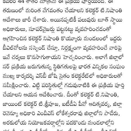
కేవలం 44 శాతం మాత్రమే ఈ ప్రక్రియ పూర్తయింది. ఈ
తరుణంలో మరింత వేగవంతం చేయాలని కలెక్టర్‌ టి.నిషాంతి
ఆదేశాలు జారీ చేశారు. అయినప్పటికీ పలువురు బూత్‌ స్థాయి
అధికారులు, సూపర్‌వైజర్లు పట్టనట్టు వ్యవహరించడంతో
ఆగ్రహించిన కలెక్టర్‌ నిషాంతి కొయ్యూరు మండలంలో ఇద్దరు
బీఎల్‌వోలను సస్పెండ్‌ చేస్తూ, నిర్లక్ష్యంగా వ్యవహరించే వారిపై
ఇవే చర్యలు కొనసాగుతాయని హెచ్చరించారు. అలాగే జిల్లాలో
సర్‌ ప్రక్రియ జరుగుతున్న స్థితిగతులపై భారత ఎన్నికల సంఘం
ముఖ్య కార్యదర్శి ఎస్‌బీ జోషి సైతం కలెక్టరేట్‌లో అధికారులతో
సమీక్షించారు. ఎట్టి పరిస్థితుల్లో గడువునాటికి ఈ ప్రక్రియ పూర్తి
చేయాలని ఆయన ఆదేశించారు. దీంతో కలెక్టర్‌ టి.నిషాంతి,
జాయింట్‌ కలెక్టర్‌ టి.శ్రీపూజ, ఐటీడీఏ పీవో ఆదిత్యవర్మ, జిల్లా
రెవెన్యూ అధికారి ఎంవీఎస్‌ లోకేశ్వరరావు జిల్లాలోని పాడేరు,
అరకులోయ నియోజకవర్గాల్లోని పదకొండు మండలాల్లోని