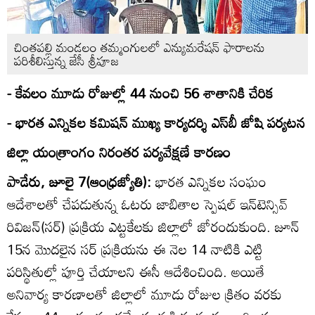
చింతపల్లి మండలం తమ్మంగులలో ఎన్యుమరేషన్‌ ఫారాలను
పరిశీలిస్తున్న జేసీ శ్రీపూజ
- కేవలం మూడు రోజుల్లో 44 నుంచి 56 శాతానికి చేరిక
- భారత ఎన్నికల కమిషన్‌ ముఖ్య కార్యదర్శి ఎస్‌బీ జోషి పర్యటన
జిల్లా యంత్రాంగం నిరంతర పర్యవేక్షణే కారణం
పాడేరు, జూలై 7(ఆంధ్రజ్యోతి):
భారత ఎన్నికల సంఘం
ఆదేశాలతో చేపడుతున్న ఓటరు జాబితాల స్పెషల్‌ ఇన్‌టెన్సివ్‌
రివిజన్‌(సర్‌) ప్రక్రియ ఎట్టకేలకు జిల్లాలో జోరందుకుంది. జూన్‌
15న మొదలైన సర్‌ ప్రక్రియను ఈ నెల 14 నాటికి ఎట్టి
పరిస్థితుల్లో పూర్తి చేయాలని ఈసీ ఆదేశించింది. అయితే
అనివార్య కారణాలతో జిల్లాలో మూడు రోజుల క్రితం వరకు