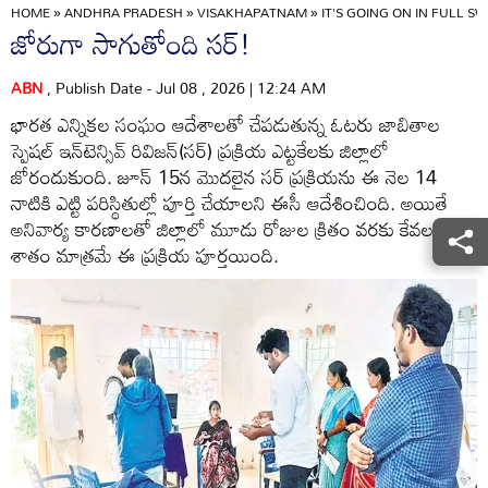
HOME
»
ANDHRA PRADESH
»
VISAKHAPATNAM
»
IT'S GOING ON IN FULL SW
జోరుగా సాగుతోంది సర్‌!
ABN
, Publish Date - Jul 08 , 2026 | 12:24 AM
భారత ఎన్నికల సంఘం ఆదేశాలతో చేపడుతున్న ఓటరు జాబితాల
స్పెషల్‌ ఇన్‌టెన్సివ్‌ రివిజన్‌(సర్‌) ప్రక్రియ ఎట్టకేలకు జిల్లాలో
జోరందుకుంది. జూన్‌ 15న మొదలైన సర్‌ ప్రక్రియను ఈ నెల 14
నాటికి ఎట్టి పరిస్థితుల్లో పూర్తి చేయాలని ఈసీ ఆదేశించింది. అయితే
అనివార్య కారణాలతో జిల్లాలో మూడు రోజుల క్రితం వరకు కేవలం 44
శాతం మాత్రమే ఈ ప్రక్రియ పూర్తయింది.