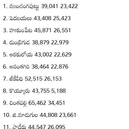
1. ముంచంగిపుట్టు 39,041 23,422
2. పెదబయలు 43,408 25,423
3. హుకుంపేట 45,871 26,551
4. డుంబ్రిగుడ 38,879 22,979
5. అరకులోయ 43,002 22,629
6. అనంతగిరి 38,464 22,876
7. జీకేవీధి 52,515 26,153
8. కొయ్యూరు 43,755 5,188
9. చింతపల్లి 65,462 34,451
10. జి.మాడుగుల 44,808 23,661
11. పాడేరు 44,547 26,095