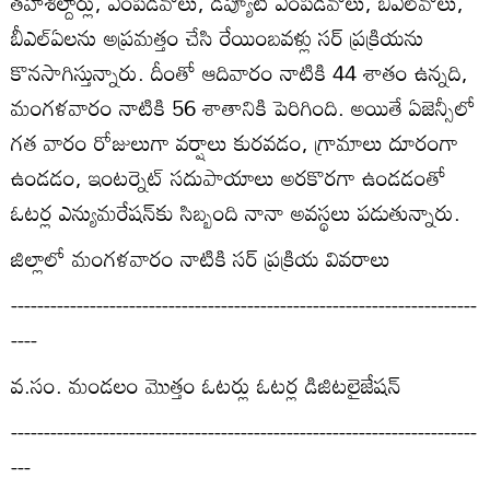
తహశీల్దార్లు, ఎంపీడీవోలు, డిప్యూటీ ఎంపీడీవోలు, బీఎల్‌వోలు,
బీఎల్‌ఏలను అప్రమత్తం చేసి రేయింబవళ్లు సర్‌ ప్రక్రియను
కొనసాగిస్తున్నారు. దీంతో ఆదివారం నాటికి 44 శాతం ఉన్నది,
మంగళవారం నాటికి 56 శాతానికి పెరిగింది. అయితే ఏజెన్సీలో
గత వారం రోజులుగా వర్షాలు కురవడం, గ్రామాలు దూరంగా
ఉండడం, ఇంటర్నెట్‌ సదుపాయాలు అరకొరగా ఉండడంతో
ఓటర్ల ఎన్యుమరేషన్‌కు సిబ్బంది నానా అవస్థలు పడుతున్నారు.
జిల్లాలో మంగళవారం నాటికి సర్‌ ప్రక్రియ వివరాలు
-----------------------------------------------------------------------
----
వ.సం. మండలం మొత్తం ఓటర్లు ఓటర్ల డిజిటలైజేషన్‌
-----------------------------------------------------------------------
---