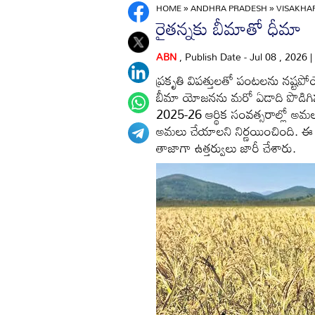
HOME
»
ANDHRA PRADESH
»
VISAKH
రైతన్నకు బీమాతో ధీమా
ABN
, Publish Date - Jul 08 , 2026
ప్రకృతి విపత్తులతో పంటలను నష్టప
బీమా యోజనను మరో ఏడాది పొడిగిస్త
2025-26 ఆర్థిక సంవత్సరాల్లో అ
అమలు చేయాలని నిర్ణయించింది. ఈ మేర
తాజాగా ఉత్తర్వులు జారీ చేశారు.