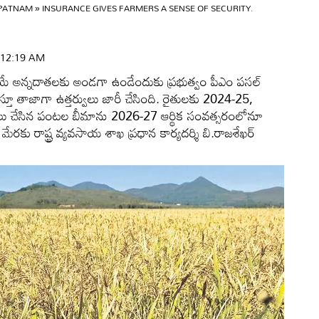
APATNAM
»
INSURANCE GIVES FARMERS A SENSE OF SECURITY.
 | 12:19 AM
ోయే అన్నదాతలకు అండగా ఉండేందుకు ప్రభుత్వం పీఎం పసల్‌
ూ తాజాగా ఉత్తర్వులు జారీ చేసింది. రైతులకు 2024-25,
మలు చేసిన పంటల బీమాను 2026-27 ఆర్థిక సంవత్సరంలోనూ
కు రాష్ట్ర వ్యవసాయ శాఖ ప్రధాన కార్యదర్శి బి.రాజశేఖర్‌