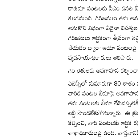
రాజ్‌మా పంటలకు పీఎం పసల్‌ బ
కలగనుంది. గిరిజనులు తమ అవ
అనుకోని విధంగా ఏదైనా విపత్త
గిరిజనులు ఆర్థికంగా తీవ్రంగా
చేయడం ద్వారా ఆయా పంటలపై 
వ్యవసాయాధికారులు తెలిపారు.
గిరి రైతులకు అవగాహన కల్పించా
ఏజెన్సీలో సుమారుగా 80 శాతం మ
వారికి పంటల బీమాపై అవగాహన ల
తమ పంటలకు బీమా చేసినప్పటికీ
లబ్ధి పొందలేకపోతున్నారు. ఈ 
కల్పించి, వారి పంటలకు ఆర్థిక 
శాఖాధికారులపై ఉంది. వాస్తవానికి 