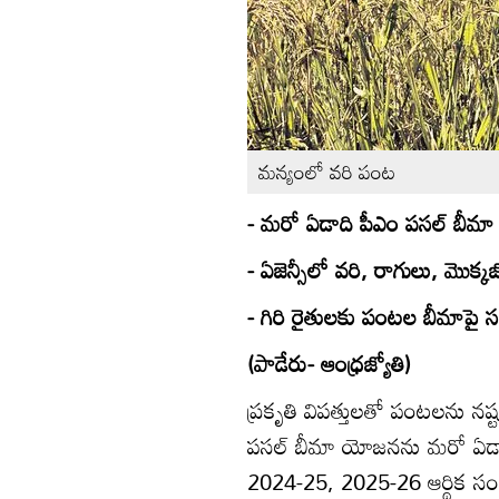
మన్యంలో వరి పంట
- మరో ఏడాది పీఎం పసల్‌ బీమ
- ఏజెన్సీలో వరి, రాగులు, మొ
- గిరి రైతులకు పంటల బీమాపై స
(పాడేరు- ఆంధ్రజ్యోతి)
ప్రకృతి విపత్తులతో పంటలను న
పసల్‌ బీమా యోజనను మరో ఏడాది ప
2024-25, 2025-26 ఆర్థిక సం