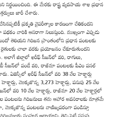
ిర్ణయించింది. ఈ మేరకు రాష్ట్ర వ్యవసాయ శాఖ ప్రధాన
త్తర్వులు జారీ చేశారు.
ేసినప్పటికీ ప్రకృతి వైపరీత్యాల కారణంగా చేతికందని
మా పథకం వారికి ఆసరాగా నిలుస్తుంది. ముఖ్యంగా ఎప్పుడు
దో తెలియని గిరిజన ప్రాంతంలోని ప్రధాన పంటలకు
రైతులకు చాలా వరకు ప్రయోజనం చేకూరుతుందని
లాగే జిల్లాలో ఖరీఫ్‌ సీజన్‌లో వరి, రాగులు,
ీ సీజన్‌లో పండే వరి, రాజ్‌మా పంటలకు పీఎం పసల్‌
. ఏజెన్సీలో ఖరీఫ్‌ సీజన్‌లో వరి 38 వేల హెక్టార్లు
క్టార్లు, మొక్కజొన్న 3,273 హెక్టార్లు, పసుపు 25 వేల
 సీజన్‌లో వరి 10 వేల హెక్టార్లు, రాజ్‌మా 20 వేల హెక్టార్లలో
 రాగుల పంటలను గిరిజనులు తమ ఆహార అవసరాలకు మాత్రమే
‌మా, మొక్కజొన్న పంటలను వాణిజ్యపరంగా పండిస్తూ
ిజనులకు సంపూర్ణ ఆదాయాన్ని తెచ్చిపెట్టే పసుపు,