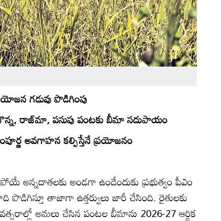
ా యోజన గడువు పొడిగింపు
క్కజొన్న, రాజ్‌మా, పసుపు పంటకు బీమా సదుపాయం
ంపూర్ణ అవగాహన కల్పిస్తేనే ప్రయోజనం
ష్టపోయే అన్నదాతలకు అండగా ఉండేందుకు ప్రభుత్వం పీఎం
ొడిగిస్తూ తాజాగా ఉత్తర్వులు జారీ చేసింది. రైతులకు
వత్సరాల్లో అమలు చేసిన పంటల బీమాను 2026-27 ఆర్థిక