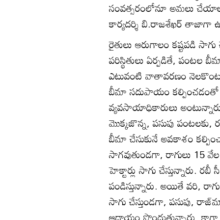
సంవత్సరంలోనూ అమలు చేయాలని న
కార్యదర్శి బి.రాజశేఖర్‌ తాజాగా ఉ
రైతులు ఆరుగాలం కష్టపడి సాగు చ
పరిస్థితులు ఏర్పడితే, పంటల బీ
ఎటువంటి వాతావరణం నెలకొంటుం
బీమా సదుపాయం కల్పించడంతో 
వ్యవసాయాధికారులు అంటున్నారు. అ
మొక్కజొన్న, పసుపు పంటలకు, రబ
బీమా చేసుకునే అవకాశం కల్పించారు
సాగవుతుండగా, రాగులు 15 వేల హె
హెక్టార్లు సాగు చేస్తున్నారు. రబీ
పండిస్తున్నారు. అయితే వరి,
సాగు చేస్తుండగా, పసుపు, రాజ్
ఆదాయం పొందుతున్నారు. కాగా గిర