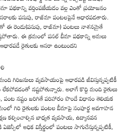
ీమా పథకాన్ని వర్తింపజేయడం వల్ల ఎంతో ప్రయోజనం
సరాలకు పసుపు, రాజ్‌మా పంటలపైనే ఆధారపడతారు.
ులతో ఈ రెండు(పసుపు, రాజ్‌మా) పంటలు నాశనమైతే
 నష్టపోతారు. ఈ క్రమంలో పసల్‌ బీమా పథకాన్ని అమలు
ఆధారపడే రైతులకు ఆసరా ఉంటుందని
లి
ంది గిరిజనులు వ్యవసాయంపై ఆధారపడి జీవిస్తున్నప్పటికీ
ేకపోవడంతో నష్టపోతున్నారు. అలాగే కొద్ది మంది రైతులు
, పంట నష్టం జరిగితే పరిహారం పొందే విధానం తెలియక
క్రమంలో గిరి రైతులకు పంటల బీమాపై సంపూర్ణ అవగాహన
రక్షణ కల్పించాల్సిన బాధ్యత వ్యవసాయ, ఉద్యానవన
ఏజెన్సీలో అధిక విస్తీర్ణంలో పంటలు సాగుచేస్తున్నప్పటికీ,