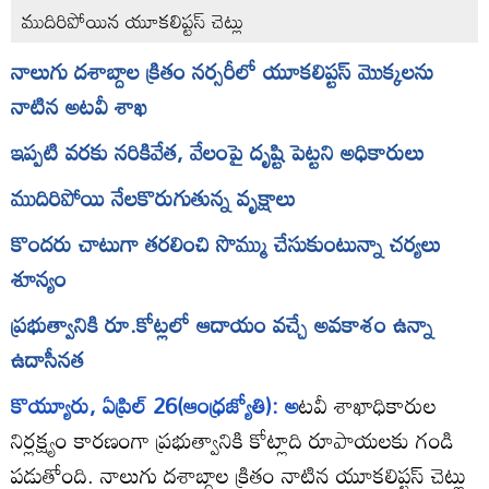
ముదిరిపోయిన యూకలిప్టస్‌ చెట్లు
నాలుగు దశాబ్దాల క్రితం నర్సరీలో యూకలిప్టస్‌ మొక్కలను
నాటిన అటవీ శాఖ
ఇప్పటి వరకు నరికివేత, వేలంపై దృష్టి పెట్టని అధికారులు
ముదిరిపోయి నేలకొరుగుతున్న వృక్షాలు
కొందరు చాటుగా తరలించి సొమ్ము చేసుకుంటున్నా చర్యలు
శూన్యం
ప్రభుత్వానికి రూ.కోట్లలో ఆదాయం వచ్చే అవకాశం ఉన్నా
ఉదాసీనత
కొయ్యూరు, ఏప్రిల్‌ 26(ఆంధ్రజ్యోతి): అ
టవీ శాఖాధికారుల
నిర్లక్ష్యం కారణంగా ప్రభుత్వానికి కోట్లాది రూపాయలకు గండి
పడుతోంది. నాలుగు దశాబ్దాల క్రితం నాటిన యూకలిప్టస్‌ చెట్లు