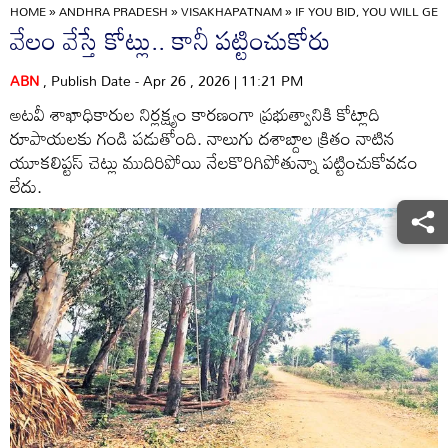
HOME
»
ANDHRA PRADESH
»
VISAKHAPATNAM
»
IF YOU BID, YOU WILL GE
వేలం వేస్తే కోట్లు.. కానీ పట్టించుకోరు
ABN
, Publish Date - Apr 26 , 2026 | 11:21 PM
అటవీ శాఖాధికారుల నిర్లక్ష్యం కారణంగా ప్రభుత్వానికి కోట్లాది
రూపాయలకు గండి పడుతోంది. నాలుగు దశాబ్దాల క్రితం నాటిన
యూకలిప్టస్‌ చెట్లు ముదిరిపోయి నేలకొరిగిపోతున్నా పట్టించుకోవడం
లేదు.