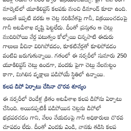
మార్కెట్‌లో యూకిలిప్టస్‌ కలపకు మంచి డిమాండ్‌ కూడా ఉంది.
అయితే ఇప్పటి వరకు ఆ చెట్ల నరికివేతపై గానీ, విక్రయించడంపై
గానీ అటవీశాఖ దృష్టి పెట్టలేదు. దీంతో ప్రస్తుతం ఆ చెట్లు
ముదిరిపోయి వేర్ల పటుత్వం కోల్పోయి చిన్నపాటి ఈదురు
గాలులు వీచినా విరిగిపోవడం, కూకటివేర్లతో కూలిపోవడం
వంటివి జరుగుతున్నాయి. గతంలో ఈ నర్సరీలో సుమారు 250
యూకిలిప్టస్‌ చెట్లు ఉండగా, వందకు పైగా చెట్లు నేలమట్టం
కాగా, మిగిలిన వృక్షాలు పడిపోయే స్థితిలో ఉన్నాయి.
కలప డిపో ఏర్పాటు చేసినా చొరవ శూన్యం
ఈ నర్సరీలో రెండేళ్ల క్రితం అటవీశాఖ కలప డిపోను ఏర్పాటు
చేసింది. అయినప్పటికీ పడిపోయిన చెట్లను డిపోలో
భద్రపరచడం గాని, వేలం వేయడంపై గానీ అధికారులు చొరవ
చూపడం లేదు. దీంతో ఎండకు ఎండి, వానకు తడిసి కలప