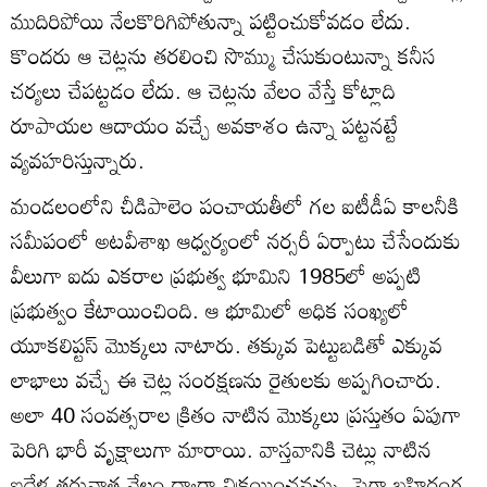
ముదిరిపోయి నేలకొరిగిపోతున్నా పట్టించుకోవడం లేదు.
కొందరు ఆ చెట్లను తరలించి సొమ్ము చేసుకుంటున్నా కనీస
చర్యలు చేపట్టడం లేదు. ఆ చెట్లను వేలం వేస్తే కోట్లాది
రూపాయల ఆదాయం వచ్చే అవకాశం ఉన్నా పట్టనట్టే
వ్యవహరిస్తున్నారు.
మండలంలోని చీడిపాలెం పంచాయతీలో గల ఐటీడీఏ కాలనీకి
సమీపంలో అటవీశాఖ ఆధ్వర్యంలో నర్సరీ ఏర్పాటు చేసేందుకు
వీలుగా ఐదు ఎకరాల ప్రభుత్వ భూమిని 1985లో అప్పటి
ప్రభుత్వం కేటాయించింది. ఆ భూమిలో అధిక సంఖ్యలో
యూకలిప్టస్‌ మొక్కలు నాటారు. తక్కువ పెట్టుబడితో ఎక్కువ
లాభాలు వచ్చే ఈ చెట్ల సంరక్షణను రైతులకు అప్పగించారు.
అలా 40 సంవత్సరాల క్రితం నాటిన మొక్కలు ప్రస్తుతం ఏపుగా
పెరిగి భారీ వృక్షాలుగా మారాయి. వాస్తవానికి చెట్లు నాటిన
ఐదేళ్ల తరువాత వేలం ద్వారా విక్రయించవచ్చు. పైగా బహిరంగ