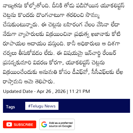
నాణ్యతను కోల్పోతోంది. దీనికి తోడు పడిపోయిన యూకలిప్టస్‌
చెట్లను కొందరు దొంగచాటుగా తరలించి సొమ్ము
చేసుకుంటున్నారు. ఈ చెట్లను బహిరంగ వేలం వేసినా లేదా
నేరుగా వ్యాపారులకు విక్రయించినా ప్రభుత్వ ఖజానాకు కోటి
రూపాయల ఆదాయం వస్తుంది. కానీ అధికారులు ఆ దిశగా
చర్యలు తీసుకోవడం లేదు. ఈ విషయమై ఇన్‌చార్జి రేంజర్‌
ప్రసన్నకుమారి వివరణ కోరగా, యూకలిప్టస్‌ చెట్లను
విక్రయించేందుకు అనుమతి కోసం డీఎఫ్‌వో, సీసీఎఫ్‌లకు లేఖ
రాస్తామని ఆమె తెలిపారు.
Updated Date - Apr 26 , 2026 | 11:21 PM
#Telugu News
Tags
SUBSCRIBE