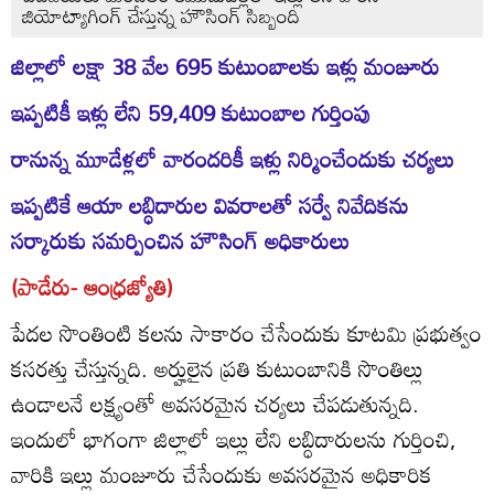
జియోట్యాగింగ్‌ చేస్తున్న హౌసింగ్‌ సిబ్బంది
జిల్లాలో లక్షా 38 వేల 695 కుటుంబాలకు ఇళ్లు మంజూరు
ఇప్పటికీ ఇళ్లు లేని 59,409 కుటుంబాల గుర్తింపు
రానున్న మూడేళ్లలో వారందరికీ ఇళ్లు నిర్మించేందుకు చర్యలు
ఇప్పటికే ఆయా లబ్ధిదారుల వివరాలతో సర్వే నివేదికను
సర్కారుకు సమర్పించిన హౌసింగ్‌ అధికారులు
(పాడేరు- ఆంధ్రజ్యోతి)
పేదల సొంతింటి కలను సాకారం చేసేందుకు కూటమి ప్రభుత్వం
కసరత్తు చేస్తున్నది. అర్హులైన ప్రతి కుటుంబానికి సొంతిల్లు
ఉండాలనే లక్ష్యంతో అవసరమైన చర్యలు చేపడుతున్నది.
ఇందులో భాగంగా జిల్లాలో ఇల్లు లేని లబ్ధిదారులను గుర్తించి,
వారికి ఇల్లు మంజూరు చేసేందుకు అవసరమైన అధికారిక