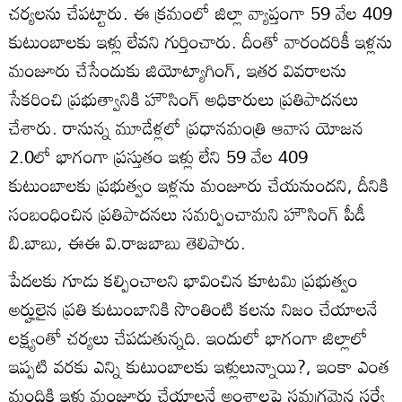
చర్యలను చేపట్టారు. ఈ క్రమంలో జిల్లా వ్యాప్తంగా 59 వేల 409
కుటుంబాలకు ఇళ్లు లేవని గుర్తించారు. దీంతో వారందరికీ ఇళ్లను
మంజూరు చేసేందుకు జియోట్యాగింగ్‌, ఇతర వివరాలను
సేకరించి ప్రభుత్వానికి హౌసింగ్‌ అధికారులు ప్రతిపాదనలు
చేశారు. రానున్న మూడేళ్లలో ప్రధానమంత్రి ఆవాస యోజన
2.0లో భాగంగా ప్రస్తుతం ఇళ్లు లేని 59 వేల 409
కుటుంబాలకు ప్రభుత్వం ఇళ్లను మంజూరు చేయనుందని, దీనికి
సంబంధించిన ప్రతిపాదనలు సమర్పించామని హౌసింగ్‌ పీడీ
బి.బాబు, ఈఈ వి.రాజబాబు తెలిపారు.
పేదలకు గూడు కల్పించాలని భావించిన కూటమి ప్రభుత్వం
అర్హులైన ప్రతి కుటుంబానికి సొంతింటి కలను నిజం చేయాలనే
లక్ష్యంతో చర్యలు చేపడుతున్నది. ఇందులో భాగంగా జిల్లాలో
ఇప్పటి వరకు ఎన్ని కుటుంబాలకు ఇళ్లులున్నాయి?, ఇంకా ఎంత
మందికి ఇళ్లు మంజూరు చేయాలనే అంశాలపై సమగ్రమైన సర్వే