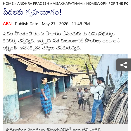
HOME
»
ANDHRA PRADESH
»
VISAKHAPATNAM
»
HOMEWORK FOR THE POO
పేదలకు గృహయోగం!
ABN
, Publish Date - May 27 , 2026 | 11:49 PM
పేదల సొంతింటి కలను సాకారం చేసేందుకు కూటమి ప్రభుత్వం
కసరత్తు చేస్తున్నది. అర్హులైన ప్రతి కుటుంబానికి సొంతిల్లు ఉండాలనే
లక్ష్యంతో అవసరమైన చర్యలు చేపడుతున్నది.
పెదబయలు మండలం కిముడుపల్లిలో ఇల్లు లేని వారిని