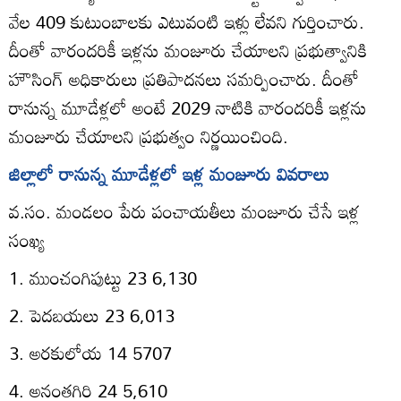
వేల 409 కుటుంబాలకు ఎటువంటి ఇళ్లు లేవని గుర్తించారు.
దీంతో వారందరికీ ఇళ్లను మంజూరు చేయాలని ప్రభుత్వానికి
హౌసింగ్‌ అధికారులు ప్రతిపాదనలు సమర్పించారు. దీంతో
రానున్న మూడేళ్లలో అంటే 2029 నాటికి వారందరికీ ఇళ్లను
మంజూరు చేయాలని ప్రభుత్వం నిర్ణయించింది.
జిల్లాలో రానున్న మూడేళ్లలో ఇళ్ల మంజూరు వివరాలు
వ.సం. మండలం పేరు పంచాయతీలు మంజూరు చేసే ఇళ్ల
సంఖ్య
1. ముంచంగిపుట్టు 23 6,130
2. పెదబయలు 23 6,013
3. అరకులోయ 14 5707
4. అనంతగిరి 24 5,610