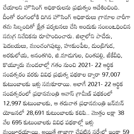
చేయాలని హౌసింగ్‌ అధికారులను ప్రభుత్వం ఆదేశించింది.
దీంతో రంగంలోకి దిగిన హౌసింగ్‌ అధికారులు గ్రామాల వారీగా
తమ సిబ్బందితో క్షేత్ర పర్యటనలు చేసి అందుకు సంబంఽధించిన
సమగ్ర నివేదికను రూపొందించారు. జిల్లాలోని పాడేరు,
పెదబయలు, ముంచంగిపుట్టు, హుకుంపేట, డుంబ్రిగుడ,
అరకులోయ, అనంతగిరి, జి.మాడుగుల, చింతపల్లి, జీకేవీధి,
కొయ్యూరు మండలాల్లో గతం నుంచి 2021- 22 ఆర్థిక
సంవత్సరం వరకు వివిధ ప్రభుత్వ పథకాల ద్వారా 97,007
కుటుంబాలకు ఇళ్లు సమకూరాయి. అలాగే 2021- 22 ఆర్థిక
సంవత్సరంలో ప్రధానమంత్రి ఆవాస్‌ గ్రామీణ్‌ పథకంలో
12,997 కుటుంబాలకు, ఆ తరువాత ప్రధానమంత్రి జన్‌మన్‌
యోజనలో 28,691 కుటుంబాలకు కలిపి.. మొత్తం లక్షా 38
వేల 695 కుటుంబాలకు వివిధ పథకాల్లో ఇళ్లు
మంజూరయ్యాయి. అయితే తాజాగా చేపట్టిన సర్వేలో ఇంకా 59