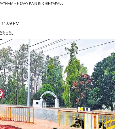
APATNAM
»
HEAVY RAIN IN CHINTAPALLI
 | 11:09 PM
ిసింది.