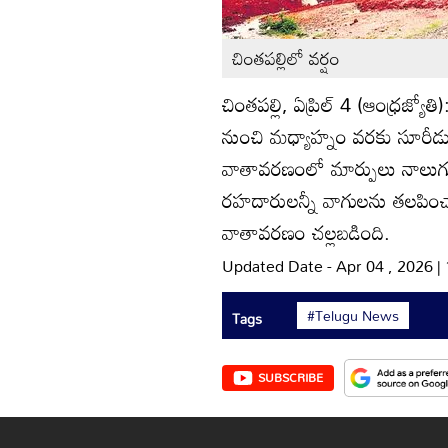
చింతపల్లిలో వర్షం
చింతపల్లి, ఏప్రిల్‌ 4 (ఆంధ్రజ
నుంచి మధ్యాహ్నం వరకు సూరీడ
వాతావరణంలో మార్పులు నాలుగున్
రహదారులన్నీ వాగులను తలపించాయి
వాతావరణం చల్లబడింది.
Updated Date - Apr 04 , 2026 |
#Telugu News
Tags
SUBSCRIBE