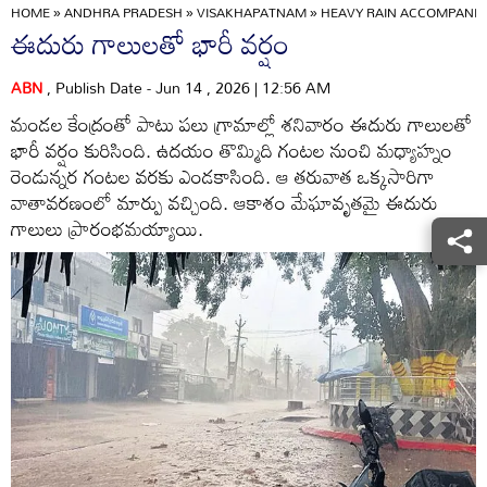
HOME
»
ANDHRA PRADESH
»
VISAKHAPATNAM
»
HEAVY RAIN ACCOMPANIE
ఈదురు గాలులతో భారీ వర్షం
ABN
, Publish Date - Jun 14 , 2026 | 12:56 AM
మండల కేంద్రంతో పాటు పలు గ్రామాల్లో శనివారం ఈదురు గాలులతో
భారీ వర్షం కురిసింది. ఉదయం తొమ్మిది గంటల నుంచి మధ్యాహ్నం
రెండున్నర గంటల వరకు ఎండకాసింది. ఆ తరువాత ఒక్కసారిగా
వాతావరణంలో మార్పు వచ్చింది. ఆకాశం మేఘావృతమై ఈదురు
గాలులు ప్రారంభమయ్యాయి.