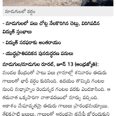
మాడుగులలో వర్షం
- మాడుగులలో పలు చోట్ల నేలకొరిగిన చెట్లు, విరిగిపడిన
విద్యుత్‌ స్తంభాలు
- విద్యుత్‌ సరఫరాకు అంతరాయం
- యుద్ధప్రాతిపదికన పునరుద్ధరణ పనులు
మాడుగుల/మాడుగుల రూరల్‌, జూన్‌ 13 (ఆంధ్రజ్యోతి):
మండల కేంద్రంతో పాటు పలు గ్రామాల్లో శనివారం ఈదురు
గాలులతో భారీ వర్షం కురిసింది. ఉదయం తొమ్మిది గంటల
నుంచి మధ్యాహ్నం రెండున్నర గంటల వరకు ఎండకాసింది. ఆ
తరువాత ఒక్కసారిగా వాతావరణంలో మార్పు వచ్చింది.
ఆకాశం మేఘావృతమై ఈదురు గాలులు ప్రారంభమయ్యాయి.
తేలికపాటి జల్లులు, గాలులతో ఆరంభమై క్రమేపీ జోరందుకుని