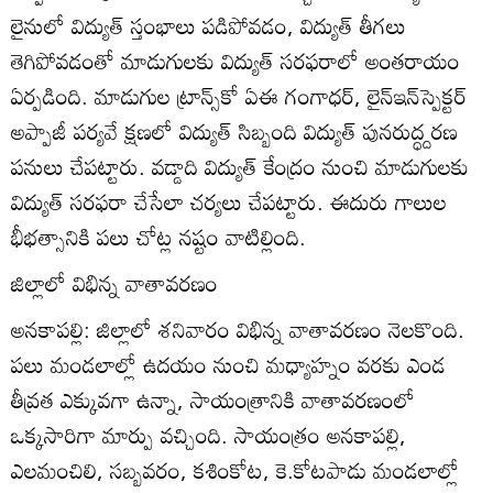
లైనులో విద్యుత్‌ స్తంభాలు పడిపోవడం, విద్యుత్‌ తీగలు
తెగిపోవడంతో మాడుగులకు విద్యుత్‌ సరఫరాలో అంతరాయం
ఏర్పడింది. మాడుగుల ట్రాన్స్‌కో ఏఈ గంగాధర్‌, లైన్‌ఇన్‌స్పెక్టర్‌
అప్పాజీ పర్యవే క్షణలో విద్యుత్‌ సిబ్బంది విద్యుత్‌ పునరుద్ధ్దరణ
పనులు చేపట్టారు. వడ్డాది విద్యుత్‌ కేంద్రం నుంచి మాడుగులకు
విద్యుత్‌ సరఫరా చేసేలా చర్యలు చేపట్టారు. ఈదురు గాలుల
భీభత్సానికి పలు చోట్ల నష్టం వాటిల్లింది.
జిల్లాలో విభిన్న వాతావరణం
అనకాపల్లి: జిల్లాలో శనివారం విభిన్న వాతావరణం నెలకొంది.
పలు మండలాల్లో ఉదయం నుంచి మధ్యాహ్నం వరకు ఎండ
తీవ్రత ఎక్కువగా ఉన్నా, సాయంత్రానికి వాతావరణంలో
ఒక్కసారిగా మార్పు వచ్చింది. సాయంత్రం అనకాపల్లి,
ఎలమంచిలి, సబ్బవరం, కశింకోట, కె.కోటపాడు మండలాల్లో