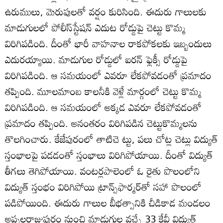
ఉరుములు, మెరుపులతో వర్షం కురిసింది. ఈదురు గాలులకు
మాడుగులలో పోలీస్‌స్టేషన్‌ ఎదుట రోడ్డుపై చెట్టు కొమ్మ
విరిగిపడింది. దీంతో భారీ వాహనాల రాకపోకలకు ఇబ్బందులు
ఎదురయ్యాయి. మాడుగుల రోడ్డులో ఐరన్‌ ఫ్లెక్సీ రోడ్డుపై
విరిగిపడింది. ఆ సమయంలో ఎవరూ లేకపోవడంతో ప్రమాదం
తప్పింది. మూలమాంబ కాలనీకి వెళ్లే మార్గంలో చెట్టు కొమ్మ
విరిగిపడింది. ఆ సమయంలో అక్కడ ఎవరూ లేకపోవడంతో
ప్రమాదం తప్పింది. అనంతరం విరిగిపడిన చెట్టుకొమ్మలను
తొలగించారు. కేజేపురంలో తాటిచె ట్టు, పలు చోట్ల చెట్లు విద్యుత్‌
స్తంభాలపై పడడంతో స్తంభాలు విరిగిపోయాయి. దీంతో విద్యుత్‌
తీగలు తెగిపోయాయి. వంటర్లపాలెంలో ఓ రైతు పొలంలోని
విద్యుత్‌ స్తంభం విరిగిపోయి ట్రాన్స్‌ఫార్మర్‌తో సహా పొలంలో
పడిపోయింది. ఈదురు గాలుల బీభత్సానికి చీడికాడ మండలం
అప్పలరాజుపురం నుంచి మాడుగుల వచ్చే 33 కేవీ విద్యుత్‌