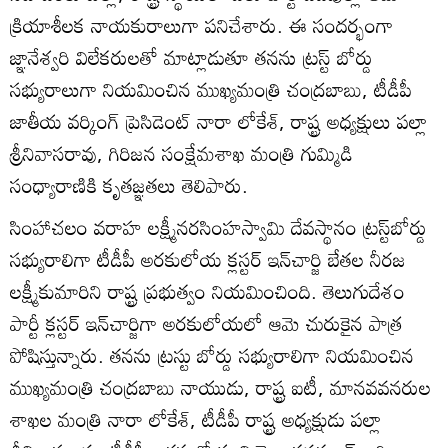
క్రియాశీలక నాయకురాలుగా పనిచేశారు. ఈ సందర్భంగా
జ్ఞానేశ్వరి విలేకరులతో మాట్లాడుతూ తనను ట్రస్ట్‌ బోర్డు
సభ్యురాలుగా నియమించిన ముఖ్యమంత్రి చంద్రబాబు, టీడీపీ
జాతీయ వర్కింగ్‌ ప్రెసిడెంట్‌ నారా లోకేశ్‌, రాష్ట్ర అధ్యక్షులు పల్లా
శ్రీనివాసరావు, గిరిజన సంక్షేమశాఖ మంత్రి గుమ్మిడి
సంధ్యారాణికి కృతజ్ఞతలు తెలిపారు.
సింహాచలం వరాహ లక్ష్మీనరసింహస్వామి దేవస్థానం ట్రస్ట్‌బోర్డు
సభ్యురాలిగా టీడీపీ అరకులోయ క్లస్టర్‌ ఇన్‌చార్జి బేతల నీరజ
లక్ష్మీకుమారిని రాష్ట్ర ప్రభుత్వం నియమించింది. తెలుగుదేశం
పార్టీ క్లస్టర్‌ ఇన్‌చార్జిగా అరకులోయలో ఆమె చురుకైన పాత్ర
పోషిస్తున్నారు. తనను ట్రస్టు బోర్డు సభ్యురాలిగా నియమించిన
ముఖ్యమంత్రి చంద్రబాబు నాయుడు, రాష్ట్ర ఐటీ, మానవవనరుల
శాఖల మంత్రి నారా లోకేశ్‌, టీడీపీ రాష్ట్ర అధ్యక్షుడు పల్లా