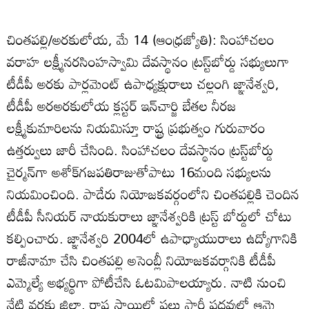
చింతపల్లి/అరకులోయ, మే 14 (ఆంధ్రజ్యోతి): సింహాచలం
వరాహ లక్ష్మీనరసింహస్వామి దేవస్థానం ట్రస్ట్‌బోర్డు సభ్యులుగా
టీడీపీ అరకు పార్లమెంట్‌ ఉపాధ్యక్షురాలు చల్లంగి జ్ఞానేశ్వరి,
టీడీపీ అరఅరకులోయ క్లస్టర్‌ ఇన్‌చార్జి బేతల నీరజ
లక్ష్మీకుమారిలను నియమిస్తూ రాష్ట్ర ప్రభుత్వం గురువారం
ఉత్తర్వులు జారీ చేసింది. సింహాచలం దేవస్థానం ట్రస్ట్‌బోర్డు
చైర్మన్‌గా అశోక్‌గజపతిరాజుతోపాటు 16మంది సభ్యులను
నియమించింది. పాడేరు నియోజకవర్గంలోని చింతపల్లికి చెందిన
టీడీపీ సీనియర్‌ నాయకురాలు జ్ఞానేశ్వరికి ట్రస్ట్‌ బోర్డులో చోటు
కల్పించారు. జ్ఞానేశ్వరి 2004లో ఉపాధ్యాయురాలు ఉద్యోగానికి
రాజీనామా చేసి చింతపల్లి అసెంబ్లీ నియోజకవర్గానికి టీడీపీ
ఎమ్మెల్యే అభ్యర్థిగా పోటీచేసి ఓటమిపాలయ్యారు. నాటి నుంచి
నేటి వరకు జిల్లా, రాష్ట్ర స్థాయిలో పలు పార్టీ పదవుల్లో ఆమె