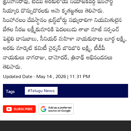
శ్రీనివాసరావు, టీడీపీ అరకులోయ నియోజకవర్గ ఇన్‌చార్జి
సియ్యారి దొన్నుదొరలకు ఆమె కృతజ్ఞతలు తెలిపారు.
సింహాచలం దేవస్థానం ట్రస్ట్‌బోర్డు సభ్యురాలిగా నియమితులైన
బేతల నీరజ లక్ష్మీకుమారికి పెదలబుడు తాజా మాజీ సర్పంచ్‌
పెట్టెలి దాసుబాబు, సీనియర్‌ మహిళా నాయకురాలు బూర్జ లక్ష్మి,
అరకు మార్కెట్‌ కమిటీ చైర్మన్‌ బొరిబొరి లక్ష్మి, టీడీపీ
నాయకులు నాగరాజు, దామోదర్‌, త్రినాథ్‌ అభినందనలు
తెలిపారు.
Updated Date - May 14 , 2026 | 11:31 PM
#Telugu News
Tags
SUBSCRIBE