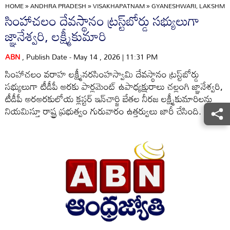
HOME
»
ANDHRA PRADESH
»
VISAKHAPATNAM
»
GYANESHWARI, LAKSHMI
సింహాచలం దేవస్థానం ట్రస్ట్‌బోర్డు సభ్యులుగా
జ్ఞానేశ్వరి, లక్ష్మీకుమారి
ABN
, Publish Date - May 14 , 2026 | 11:31 PM
సింహాచలం వరాహ లక్ష్మీనరసింహస్వామి దేవస్థానం ట్రస్ట్‌బోర్డు
సభ్యులుగా టీడీపీ అరకు పార్లమెంట్‌ ఉపాధ్యక్షురాలు చల్లంగి జ్ఞానేశ్వరి,
టీడీపీ అరఅరకులోయ క్లస్టర్‌ ఇన్‌చార్జి బేతల నీరజ లక్ష్మీకుమారిలను
నియమిస్తూ రాష్ట్ర ప్రభుత్వం గురువారం ఉత్తర్వులు జారీ చేసింది.