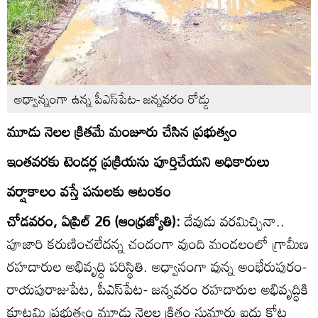
అధ్వాన్నంగా ఉన్న పీఎస్‌పేట- జన్నవరం రోడ్డు
మూడు నెలల క్రితమే మంజూరు చేసిన ప్రభుత్వం
ఇంతవరకు టెండర్ల ప్రక్రియను పూర్తిచేయని అధికారులు
వర్షాకాలం వస్తే పనులకు ఆటంకం
చోడవరం, ఏప్రిల్‌ 26 (ఆంధ్రజ్యోతి):
దేవుడు వరమిచ్చినా..
పూజారి కరుణించలేదన్న చందంగా వుంది మండలంలో గ్రామీణ
రహదారుల అభివృద్ధి పరిస్థితి. అధ్వానంగా వున్న అంభేరుపురం-
రాయపురాజుపేట, పీఎస్‌పేట- జన్నవరం రహదారుల అభివృద్ధికి
కూటమి ప్రభుత్వం మూడు నెలల క్రితం సుమారు ఐదు కోట