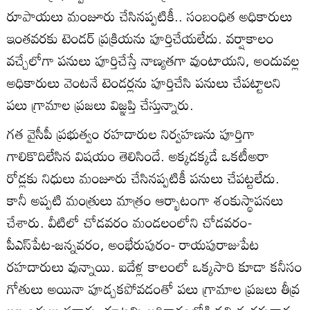
రూపాయలు మంజూరు చేసినప్పటికీ.. సంబంధిత అధికారులు
ఇంతవరకు టెండర్‌ ప్రక్రియను పూర్తిచేయలేదు. వర్షాకాలం
వచ్చేలోగా పనులు పూర్తిచేస్తే నాణ్యతగా వుంటాయని, అందువల్ల
అధికారులు వెంటనే టెండర్లను పూర్తిచేసి పనులు చేపట్టాలని
పలు గ్రామాల ప్రజలు విజ్ఞప్తి చేస్తున్నారు.
గత వైసీపీ ప్రభుత్వం రహదారుల నిర్వహణను పూర్తిగా
గాలికొదిలేసిన విషయం తెలిసిందే. అక్కడక్కడే ఒకటీఅరా
రోడ్లకు నిధులు మంజూరు చేసినప్పటికీ పనులు చేపట్టలేదు.
కానీ అప్పటి మంత్రులు మాత్రం ఆర్భాటంగా శంకుస్థాపనలు
చేశారు. వీటిలో చోడవరం మండలంలోని చోడవరం-
పీఎస్‌పేట-జన్నవరం, అంభేరుపురం- రాయపురాజుపేట
రహదారులు వున్నాయి. ఐదేళ్ల కాలంలో ఒక్కసారి కూడా కనీసం
గోతులు అయినా పూడ్చకపోవడంతో పలు గ్రామాల ప్రజలు తీవ్ర