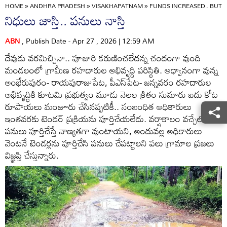
HOME
»
ANDHRA PRADESH
»
VISAKHAPATNAM
»
FUNDS INCREASED.. BUT
నిధులు జాస్తి.. పనులు నాస్తి
ABN
, Publish Date - Apr 27 , 2026 | 12:59 AM
దేవుడు వరమిచ్చినా.. పూజారి కరుణించలేదన్న చందంగా వుంది
మండలంలో గ్రామీణ రహదారుల అభివృద్ధి పరిస్థితి. అధ్వానంగా వున్న
అంభేరుపురం- రాయపురాజుపేట, పీఎస్‌పేట- జన్నవరం రహదారుల
అభివృద్ధికి కూటమి ప్రభుత్వం మూడు నెలల క్రితం సుమారు ఐదు కోట
రూపాయలు మంజూరు చేసినప్పటికీ.. సంబంధిత అధికారులు
ఇంతవరకు టెండర్‌ ప్రక్రియను పూర్తిచేయలేదు. వర్షాకాలం వచ్చేలోగా
పనులు పూర్తిచేస్తే నాణ్యతగా వుంటాయని, అందువల్ల అధికారులు
వెంటనే టెండర్లను పూర్తిచేసి పనులు చేపట్టాలని పలు గ్రామాల ప్రజలు
విజ్ఞప్తి చేస్తున్నారు.