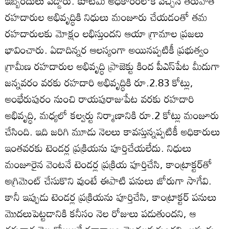
ఇబ్బందులు పడ్డారు. కూటమి అధికారంలోకి వచ్చిన తరువాత
రహదారుల అభివృద్ధికి నిధులు మంజూరు చేయడంతో తమ
రహదారులకు మోక్షం లభిస్తుందని ఆయా గ్రామాల ప్రజలు
భావించారు. ఏడాదిన్నర ఆలస్యంగా అయినప్పటికీ ప్రభుత్వం
గ్రామీణ రహదారుల అభివృద్ధి ప్రాజెక్టు కింద పీఎస్‌పేట మీదుగా
జన్నవరం వరకు రహదారి అభివృద్ధికి రూ.2.83 కోట్లు,
అంభేరుపురం నుంచి రాయపురాజుపేట వరకు రహదారి
అభివృద్ధి, మధ్యలో కల్వర్టు నిర్మాణానికి రూ.2 కోట్లు మంజూరు
చేసింది. ఇది జరిగి మూడు నెలలు కావస్తున్నప్పటికీ అధికారులు
ఇంతవరకు టెండర్ల ప్రక్రియను పూర్తిచేయలేదు. నిధులు
మంజూరైన వెంటనే టెండర్ల ప్రక్రియ పూర్తిచేసి, కాంట్రాక్టర్‌తో
అగ్రిమెంట్‌ చేసుకొని వుంటే ఈపాటి పనులు జోరుగా సాగేవి.
కానీ ఇప్పుడు టెండర్ల ప్రక్రియను పూర్తిచేసి, కాంట్రాక్టర్‌ పనులు
మొదలుపెట్టడానికి కనీసం నెల రోజులు పడుతుందని, ఆ