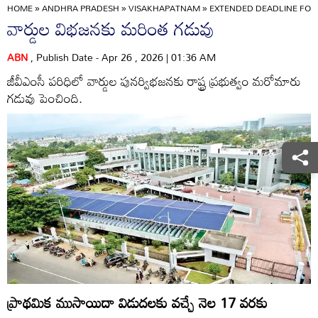
HOME
»
ANDHRA PRADESH
»
VISAKHAPATNAM
»
EXTENDED DEADLINE FOR
వార్డుల విభజనకు మరింత గడువు
ABN
, Publish Date - Apr 26 , 2026 | 01:36 AM
జీవీఎంసీ పరిధిలో వార్డుల పునర్విభజనకు రాష్ట్ర ప్రభుత్వం మరోమారు
గడువు పెంచింది.
ప్రాథమిక ముసాయిదా విడుదలకు వచ్చే నెల 17 వరకు