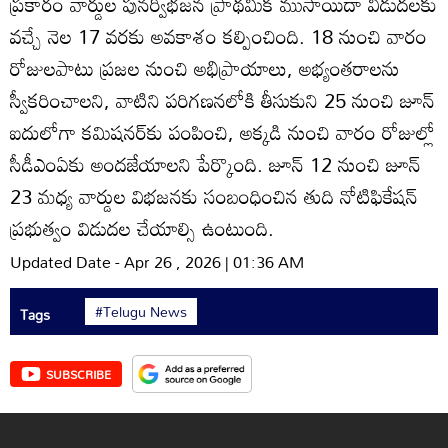
ప్రకారం వార్డుల పునర్విభజన ప్రాథమిక ముసాయిదా విడుదలకు
వచ్చే నెల 17 వరకు అవకాశం కల్పించింది. 18 నుంచి వారం
రోజులపాటు ప్రజల నుంచి అభిప్రాయాలు, అభ్యంతరాలను
స్వీకరించాలని, వాటిని పరిగణనలోకి తీసుకుని 25 నుంచి జూన్‌
ఐదులోగా కమిషనర్‌కు పంపించి, అక్కడి నుంచి వారం రోజుల్లో
సీడీఎంఏకు అందజేయాలని పేర్కొంది. జూన్‌ 12 నుంచి జూన్‌
23 మధ్య వార్డుల విభజనకు సంబంధించిన తుది నోటిఫికేషన్‌
ప్రభుత్వం విడుదల చేయాల్సి ఉంటుంది.
Updated Date - Apr 26 , 2026 | 01:36 AM
#Telugu News
Tags
SUBSCRIBE