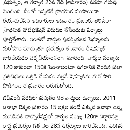
ప్రభుత్వం, ఆ తర్వాత 26వ తేదీ (ఆదివారం) వరకూ గడువు
పెంచింది. దీంతో ఇప్పటికే ప్రాథమిక ముసాయిదా
తయారుచేసిన అధికారులు ఆదివారం ప్రజలకు తెలిసేలా
ప్రాథమిక నోటిఫికేషన్‌ విడుదల చేసేందుకు ఏర్పాట్లు
పూర్తిచేశారు. ఇంతలో వార్డుల పునర్విభజన షెడ్యూల్‌ను
మరోసారి మార్చుతూ ప్రభుత్వం శనివారం రీషెడ్యూల్‌
జారీచేయడం చర్చనీయాంశంగా మారింది. వార్డుల సంఖ్యను
120 కాకుండా 150కి పెంచాలంటూ నగరానికి చెందిన ప్రజా
ప్రతినిధులు ఒత్తిడి చేయడం వల్లనే షెడ్యూల్‌ను మరోసారి
పొడిగించార ప్రచారం జరుగుతోంది.
జీవీఎంసీ పరిధిలో ప్రస్తుతం 98 వార్డులు ఉన్నాయి. 2011
జనాభా లెక్కల ప్రకారం 15 లక్షల కంటే ఎక్కువ జనాభా ఉన్న
మునిసిపల్‌ కార్పొరేషన్లలో వార్డుల సంఖ్య 120గా నిర్ధారిస్తూ
రాష్ట్ర ప్రభుత్వం గత నెల 28న ఉత్తర్వులు జారీచేసింది. పెరిగిన