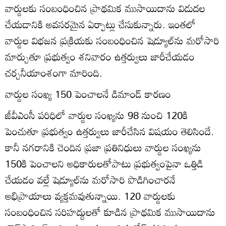
వార్డులకు సంబంధించిన ప్రాథమిక ముసాయిదాను విడుదల
చేయడానికి అవసరమైన ఏర్పాట్లు చేసుకున్నారు. ఇంతలో
వార్డుల విభజన ప్రక్రియకు సంబంధించిన షెడ్యూల్‌ను మరోసారి
మార్చుతూ ప్రభుత్వం శనివారం ఉత్తర్వులు జారీచేయడం
చర్చనీయాంశంగా మారింది.
వార్డుల సంఖ్య 150 పెంచాలనే డిమాండ్‌ కారణం
జీవీఎంసీ పరిధిలో వార్డుల సంఖ్యను 98 నుంచి 120కి
పెంచుతూ ప్రభుత్వం ఉత్తర్వులు జారీచేసిన విషయం తెలిసిందే.
కానీ నగరానికి చెందిన ప్రజా ప్రతినిధులు వార్డుల సంఖ్యను
150కి పెంచాలని అధికారులతోపాటు ప్రభుత్వంపైనా ఒత్తిడి
చేయడం వల్లే షెడ్యూల్‌ను మరోసారి పొడిగించారనే
అభిప్రాయాలు వ్యక్తమవుతున్నాయి. 120 వార్డులకు
సంబంధించిన సరిహద్దులతో కూడిన ప్రాథమిక ముసాయిదాను