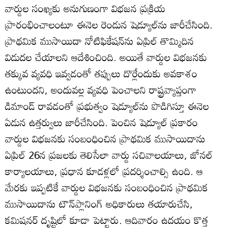
వార్డుల సంఖ్యకు అనుగుణంగా విభజన ప్రక్రియ
ప్రారంభించాలంటూ ఈనెల రెండున షెడ్యూల్‌ను జారీచేసింది.
ప్రాథమిక ముసాయిదా నోటిఫికేషన్‌ను ఏప్రిల్‌ తొమ్మిదిన
విడుదల చేయాలని ఆదేశించింది. అయితే వార్డుల విభజనకు
తక్కువ వ్యవధి ఇవ్వడంతో తప్పులు దొర్లేందుకు అవకాశం
ఉంటుందని, అందువల్ల వ్యవధి పెంచాలని రాష్ట్రవ్యాప్తంగా
డిమాండ్‌ రావడంతో ప్రభుత్వం షెడ్యూల్‌ను పొడిగిస్తూ ఈనెల
ఏడున ఉత్తర్వులు జారీచేసింది. పెంచిన షెడ్యూల్‌ ప్రకారం
వార్డుల విభజనకు సంబంధించిన ప్రాథమిక ముసాయిదాను
ఏప్రిల్‌ 26న ప్రజలకు తెలిసేలా వార్డు సచివాలయాలు, జోనల్‌
కార్యాలయాలు, ప్రధాన కూడళ్లలో ప్రదర్శించాల్సి ఉంది. ఆ
మేరకు ఇప్పటికే వార్డుల విభజనకు సంబంధించిన ప్రాథమిక
ముసాయిదాను టౌన్‌ప్లానింగ్‌ అధికారులు తయారుచేసి,
కమిషనర్‌ దృష్టిలో కూడా పెట్టారు. ఆదివారం ఉదయం కొత్త