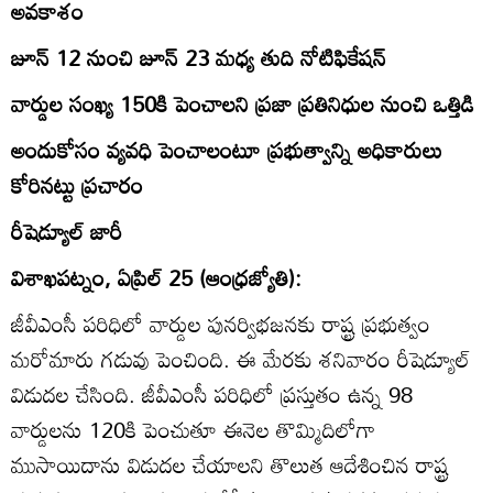
అవకాశం
జూన్‌ 12 నుంచి జూన్‌ 23 మధ్య తుది నోటిఫికేషన్‌
వార్డుల సంఖ్య 150కి పెంచాలని ప్రజా ప్రతినిధుల నుంచి ఒత్తిడి
అందుకోసం వ్యవధి పెంచాలంటూ ప్రభుత్వాన్ని అధికారులు
కోరినట్టు ప్రచారం
రీషెడ్యూల్‌ జారీ
విశాఖపట్నం, ఏప్రిల్‌ 25 (ఆంధ్రజ్యోతి):
జీవీఎంసీ పరిధిలో వార్డుల పునర్విభజనకు రాష్ట్ర ప్రభుత్వం
మరోమారు గడువు పెంచింది. ఈ మేరకు శనివారం రీషెడ్యూల్‌
విడుదల చేసింది. జీవీఎంసీ పరిధిలో ప్రస్తుతం ఉన్న 98
వార్డులను 120కి పెంచుతూ ఈనెల తొమ్మిదిలోగా
ముసాయిదాను విడుదల చేయాలని తొలుత ఆదేశించిన రాష్ట్ర