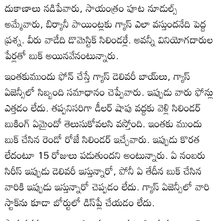
దుకాణాలు నడిపేవారు, సాయంత్రం పూట నూడుల్స్‌
అమ్మేవారు, బిర్యానీ పాయింట్లకు గ్యాస్‌ ఎలా వస్తుందనేది పెద్ద
ప్రశ్న. వీరు వాడేది డొమెస్టిక్‌ సిలిండర్లే. అవన్నీ వినియోగదారుల
పేర్లతో బుక్‌ అయినవేనంటున్నారు.
ఇంతకుముందు ఫోన్‌ చేస్తే గ్యాస్‌ డెలివరీ బాయ్‌లు, గ్యాస్‌
ఏజెన్సీలో సిబ్బంది సమాధానం చెప్పేవారు. ఇప్పుడు వారు ఫోన్లు
ఎత్తడం లేదు. తప్పనిసరిగా డీలర్‌ షాపు వద్దకు వెళ్లి సిలిండర్‌
బుకింగ్‌ ఏమైందో తెలుసుకోవలసి వస్తోంది. ఇంతకు ముందు
బుక్‌ చేసిన రెండో రోజే సిలిండర్‌ ఇచ్చేవారు. ఇప్పుడు కొరత
లేదంటూ 15 రోజులు పడుతుందని అంటున్నారు. ఏ నంబరు
సిరీస్‌ ఇప్పుడు డెలివరీ ఇస్తున్నారో, పోనీ ఏ తేదీన బుక్‌ చేసిన
వారికి ఇప్పుడు ఇస్తున్నారో చెప్పడం లేదు. గ్యాస్‌ ఏజెన్సీలో వారి
స్టాక్‌ను కూడా బోర్టులో డిస్‌ప్లే చేయడం లేదు.