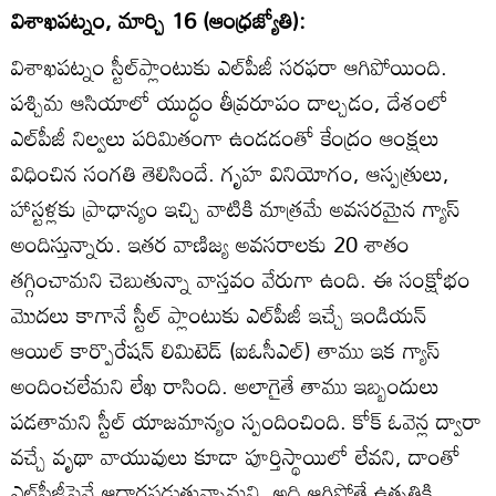
విశాఖపట్నం, మార్చి 16 (ఆంధ్రజ్యోతి):
విశాఖపట్నం స్టీల్‌ప్లాంటుకు ఎల్‌పీజీ సరఫరా ఆగిపోయింది.
పశ్చిమ ఆసియాలో యుద్ధం తీవ్రరూపం దాల్చడం, దేశంలో
ఎల్‌పీజీ నిల్వలు పరిమితంగా ఉండడంతో కేంద్రం ఆంక్షలు
విధించిన సంగతి తెలిసిందే. గృహ వినియోగం, ఆస్పత్రులు,
హాస్టళ్లకు ప్రాధాన్యం ఇచ్చి వాటికి మాత్రమే అవసరమైన గ్యాస్‌
అందిస్తున్నారు. ఇతర వాణిజ్య అవసరాలకు 20 శాతం
తగ్గించామని చెబుతున్నా వాస్తవం వేరుగా ఉంది. ఈ సంక్షోభం
మొదలు కాగానే స్టీల్‌ ప్లాంటుకు ఎల్‌పీజీ ఇచ్చే ఇండియన్‌
ఆయిల్‌ కార్పొరేషన్‌ లిమిటెడ్‌ (ఐఓసీఎల్‌) తాము ఇక గ్యాస్‌
అందించలేమని లేఖ రాసింది. అలాగైతే తాము ఇబ్బందులు
పడతామని స్టీల్‌ యాజమాన్యం స్పందించింది. కోక్‌ ఓవెన్ల ద్వారా
వచ్చే వృథా వాయువులు కూడా పూర్తిస్థాయిలో లేవని, దాంతో
ఎల్‌పీజీపైనే ఆధారపడుతున్నామని, అది ఆగిపోతే ఉత్పత్తికి