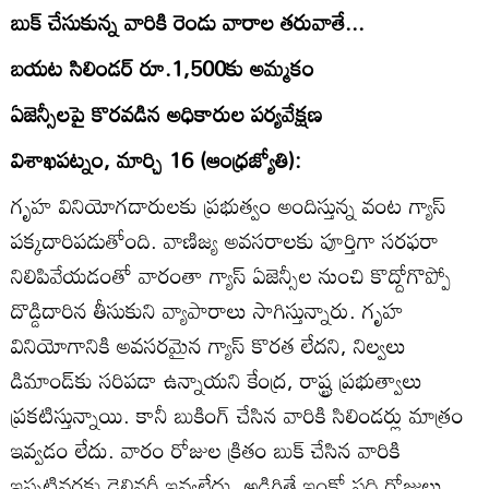
బుక్‌ చేసుకున్న వారికి రెండు వారాల తరువాతే...
బయట సిలిండర్‌ రూ.1,500కు అమ్మకం
ఏజెన్సీలపై కొరవడిన అధికారుల పర్యవేక్షణ
విశాఖపట్నం, మార్చి 16 (ఆంధ్రజ్యోతి):
గృహ వినియోగదారులకు ప్రభుత్వం అందిస్తున్న వంట గ్యాస్‌
పక్కదారిపడుతోంది. వాణిజ్య అవసరాలకు పూర్తిగా సరఫరా
నిలిపివేయడంతో వారంతా గ్యాస్‌ ఏజెన్సీల నుంచి కొద్దోగొప్పో
దొడ్డిదారిన తీసుకుని వ్యాపారాలు సాగిస్తున్నారు. గృహ
వినియోగానికి అవసరమైన గ్యాస్‌ కొరత లేదని, నిల్వలు
డిమాండ్‌కు సరిపడా ఉన్నాయని కేంద్ర, రాష్ట్ర ప్రభుత్వాలు
ప్రకటిస్తున్నాయి. కానీ బుకింగ్‌ చేసిన వారికి సిలిండర్లు మాత్రం
ఇవ్వడం లేదు. వారం రోజుల క్రితం బుక్‌ చేసిన వారికి
ఇప్పటివరకు డెలివరీ ఇవ్వలేదు. అడిగితే ఇంకో పది రోజులు