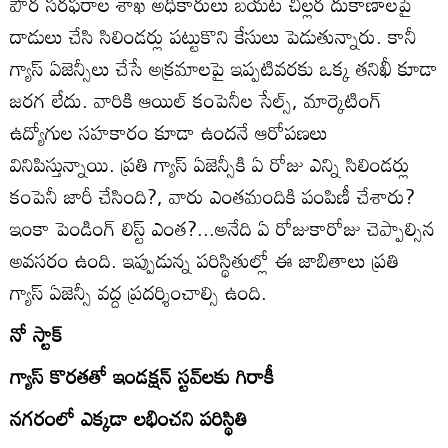
పౌర సరఫరాల శాఖ అధికారులు బయట చిల్లర దుకాణాలపై
దాడులు చేసి సిలిండర్లు పట్టుకొని కేసులు పెడుతున్నారు. కానీ
గ్యాస్‌ ఏజెన్సీలు చేసే అక్రమాలపై ఇప్పటివరకు ఒక్క తనిఖీ కూడా
జరగ లేదు. వారికి ఆయిల్‌ కంపెనీల సేల్స్‌, మార్కెటింగ్‌
ఉద్యోగుల సహకారం కూడా ఉందనే ఆరోపణలు
వినిపిస్తున్నాయి. ప్రతి గ్యాస్‌ ఏజెన్సీకి ఏ రోజు ఎన్ని సిలిండర్లు
కంపెనీ జారీ చేసింది?, వారు ఎంతమందికి పంపిణీ చేశారు?
ఇంకా పెండింగ్‌ లిస్ట్‌ ఎంత?...అనేది ఏ రోజుకారోజు చెప్పాల్సిన
అవసరం ఉంది. ఇప్పుడున్న పరిస్థితుల్లో ఈ జాబితాలు ప్రతి
గ్యాస్‌ ఏజెన్సీ వద్ద ప్రదర్శించాల్సి ఉంది.
నో స్టాక్‌
గ్యాస్‌ కొరతతో ఇండక్షన్‌ స్టవ్‌లకు గిరాకీ
నగరంలో ఎక్కడా లభించని పరిస్థితి