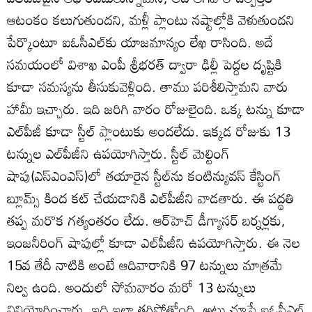
ఆటంకం కలుగుతుందని, మళ్లీ ప్లాంటు నష్టాల్లోకి వెళుతుందని
పేర్కొంటూ ఐఓసీఎల్‌కు యాజమాన్యం లేఖ రాసింది. అదే
సమయంలో విశాఖ ఎంపీ శ్రీభరత్‌ ద్వారా ఢిల్లీ పెద్దల దృష్టికి
కూడా సమస్యను తీసుకువెళ్లింది. తాము పరిశీలిస్తామని వారు
హామీ ఇచ్చారు. ఇది జరిగి వారం రోజులైంది. ఒక్క టన్ను కూడా
ఎల్‌పీజీ కూడా స్టీల్‌ ప్లాంటుకు అందలేదు. ఇక్కడ రోజుకు 13
టన్నుల ఎల్‌పీజీని ఉపయోగిస్తారు. స్టీల్‌ మెల్టింగ్‌
షాపు(ఎస్‌ఎంఎస్‌)లో తయారైన స్టీల్‌ను కంటిన్యువస్‌ కేస్టింగ్‌
బ్లూమ్స్‌ కింద కట్‌ చేయడానికి ఎల్‌పీజీని వాడతారు. ఈ పద్థతి
తప్ప మరొక గత్యంతరం లేదు. ఆర్‌హెచ్‌ డీగ్యాసర్‌ బర్నర్లకు,
ఇంజనీరింగ్‌ షాపుల్లో కూడా ఎల్‌పీజీని ఉపయోగిస్తారు. ఈ నెల
15వ తేదీ నాటికి అంటే ఆదివారానికి 97 టన్నులు మాత్రమే
నిల్వ ఉంది. అందులో సోమవారం మరో 13 టన్నులు
వినియోగించారు. ఇది ఇలా తగ్గిపోతోంది. అటు చూస్తే ఐఓసీఎల్‌