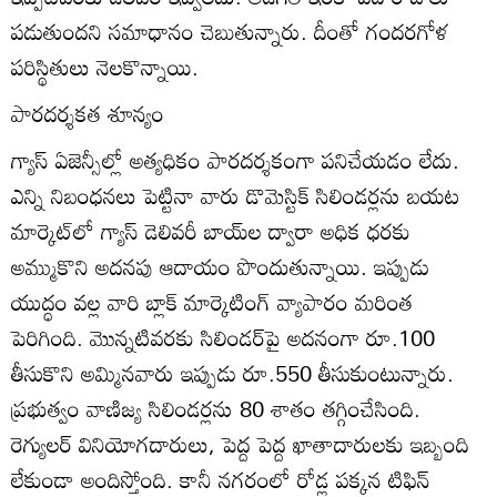
పడుతుందని సమాధానం చెబుతున్నారు. దీంతో గందరగోళ
పరిస్థితులు నెలకొన్నాయి.
పారదర్శకత శూన్యం
గ్యాస్‌ ఏజెన్సీల్లో అత్యధికం పారదర్శకంగా పనిచేయడం లేదు.
ఎన్ని నిబంధనలు పెట్టినా వారు డొమెస్టిక్‌ సిలిండర్లను బయట
మార్కెట్‌లో గ్యాస్‌ డెలివరీ బాయ్‌ల ద్వారా అధిక ధరకు
అమ్ముకొని అదనపు ఆదాయం పొందుతున్నాయి. ఇప్పుడు
యుద్ధం వల్ల వారి బ్లాక్‌ మార్కెటింగ్‌ వ్యాపారం మరింత
పెరిగింది. మొన్నటివరకు సిలిండర్‌పై అదనంగా రూ.100
తీసుకొని అమ్మినవారు ఇప్పుడు రూ.550 తీసుకుంటున్నారు.
ప్రభుత్వం వాణిజ్య సిలిండర్లను 80 శాతం తగ్గించేసింది.
రెగ్యులర్‌ వినియోగదారులు, పెద్ద పెద్ద ఖాతాదారులకు ఇబ్బంది
లేకుండా అందిస్తోంది. కానీ నగరంలో రోడ్ల పక్కన టిఫిన్‌