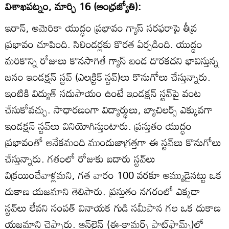
విశాఖపట్నం, మార్చి 16 (ఆంధ్రజ్యోతి):
ఇరాన్‌, అమెరికా యుద్ధం ప్రభావం గ్యాస్‌ సరఫరాపై తీవ్ర
ప్రభావం చూపింది. సిలిండర్లకు కొరత ఏర్పడింది. యుద్ధం
మరికొన్ని రోజులు కొనసాగితే గ్యాస్‌ బండ దొరకదని భావిస్తున్న
జనం ఇండక్షన్‌ స్టవ్‌ (ఎలక్ర్టిక్‌ స్టవ్‌)లు కొనుగోలు చేస్తున్నారు.
ఇంటికి విద్యుత్‌ సదుపాయం ఉంటే ఇండక్షన్‌ స్టవ్‌పై వంట
చేసుకోవచ్చు. సాధారణంగా విద్యార్థులు, బ్యాచిలర్స్‌ ఎక్కువగా
ఇండక్షన్‌ స్టవ్‌లు వినియోగిస్తుంటారు. ప్రస్తుతం యుద్ధం
ప్రభావంతో అనేకమంది ముందుజాగ్రత్తగా ఈ స్టవ్‌లు కొనుగోలు
చేస్తున్నారు. గతంలో రోజుకు ఐదారు స్టవ్‌లు
విక్రయించేవాళ్లమని, గత వారం 100 వరకూ అమ్ముడైనట్టు ఒక
దుకాణ యజమాని తెలిపారు. ప్రస్తుతం నగరంలో ఎక్కడా
స్టవ్‌లు లేవని సంపత్‌ వినాయక గుడి సమీపాన గల ఒక దుకాణ
యజమాని చెప్పారు. ఆన్‌లైన్‌ (ఈ-కామర్స్‌ ప్లాట్‌ఫామ్స్‌)లో