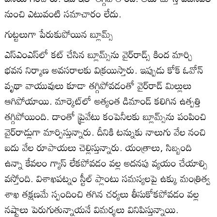
నుంచి ఎటువంటి సమాచారం లేదు.
గుట్టలుగా పేరుకుపోయిన బ్లూమ్స్‌
ఎస్‌ఎంఎస్‌లో కట్‌ చేసిన బ్లూమ్స్‌ను వైర్‌రాడ్స్‌ కింద మార్చి
భవన నిర్మాణ అవసరాలకు విక్రయిస్తారు. ఇప్పుడు కోక్‌ ఓవోన్‌
వృథా వాయువులు కూడా తగ్గిపోవడంతో వైర్‌రాడ్‌ మిల్లులు
ఆగిపోయాయి. మార్కెట్‌లో అత్యంత డిమాండ్‌ కలిగిన ఉత్పత్తి
తగ్గిపోయింది. దాంతో ప్రైవేటు కంపెనీలకు బ్లూమ్స్‌ను పంపించి
వైర్‌రాడ్లుగా మార్పిస్తున్నారు. దీనికి టన్నుకు నాలుగు వేల నంచి
ఐదు వేల రూపాయలు చెల్లిస్తున్నారు. యంత్రాలు, సిబ్బంది
ఉన్నా కేవలం గ్యాస్‌ లేకపోవడం వల్ల అదనపు వ్యయం చేయాల్సి
వస్తోంది. విశాఖపట్నం స్టీల్‌ ప్లాంటు సమస్యలపై ఉక్కు మంత్రిత్వ
శాఖ తక్షణమే స్పందించి తగిన చర్యలు తీసుకోకపోవడం వల్ల
నష్టాలు పెరుగుతున్నాయనే విమర్శలు వినిపిస్తున్నాయి.