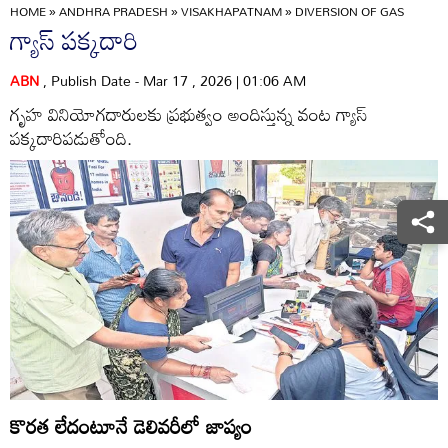
HOME
»
ANDHRA PRADESH
»
VISAKHAPATNAM
»
DIVERSION OF GAS
గ్యాస్‌ పక్కదారి
ABN
, Publish Date - Mar 17 , 2026 | 01:06 AM
గృహ వినియోగదారులకు ప్రభుత్వం అందిస్తున్న వంట గ్యాస్‌
పక్కదారిపడుతోంది.
కొరత లేదంటూనే డెలివరీలో జాప్యం