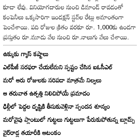
కూడా లేవు. వినియోగదారుల నుంచి డిమాండ్‌ రావడంతో
కంపెనీలు ఒక్కసారిగా ఇండక్షన్‌ స్టవ్‌ల రేట్లు అమాంతంగా
పెంచేశాయి. పది రోజుల క్రితం వరకూ రూ. 1,000కు ఉండగా
ప్రస్తుతం రూ.మూడు వేల నుంచి రూ.నాలుగు వేలు చేశాయి.
ఉక్కుకు గ్యాస్‌ కష్టాలు
ఎల్‌పీజీ సరఫరా చేయలేమని స్పష్టం చేసిన ఐఓసీఎల్‌
మరో ఆరు రోజులకు సరిపడా మాత్రమే నిల్వలు
ఆ తరువాత ఉత్పత్తి నిలిచిపోయే ప్రమాదం
ఢిల్లీలో పెద్దల దృష్టికి తీసుకువెళ్లినా స్పందన శూన్యం
మరోవైపు ప్లాంటులో గుట్టలు గుట్టలుగా పేరుకుపోతున్న బ్లూమ్స్‌
వైర్‌రాడ్ల తయారీకి ఆటంకం