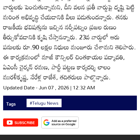
వార్డులకు పెంచుతున్నామని, దీని వలన ప్రతీ వార్డుపై దృష్టి పెట్టి
మరింత అభివృద్ధి చేయడానికి వీలు పడుతుందన్నారు. తనకు
రాజకీయ భవిషత్తును ఇచ్చిన నర్సీపట్నం ప్రజల రుణం
తీర్చుకోవడానికి కృషి చేస్తానన్నారు. 23వ వార్డులో ఆరు
పనులకు రూ.90 లక్షల నిధులు మంజూరు చేశామని తెలిపారు.
ఈ కార్యక్రమంలో మాజీ కౌన్సిలర్‌ చింతకాయల పద్మావతి,
ఏఎంసీ చైర్మన్‌ రమణ, పార్టీ పట్టణ కార్యదర్శి లాలం
మురళీకృష్ణ, నేరేళ్ల రాజేశ్‌, తదితరులు పాల్గొన్నారు.
Updated Date - Jun 07 , 2026 | 12:32 AM
#Telugu News
Tags
SUBSCRIBE