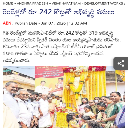
HOME
»
ANDHRA PRADESH
»
VISAKHAPATNAM
»
DEVELOPMENT WORKS WOR
రెండేళ్లలో రూ.242 కోట్లతో అభివృద్ధి పనులు
ABN
, Publish Date - Jun 07 , 2026 | 12:32 AM
గత రెండేళ్లలో మునిసిపాలిటీలో రూ.242 కోట్లతో 319 అభివృద్ధి
పనులు చేపట్టామని స్పీకర్‌ చింతకాయల అయ్యన్నపాత్రుడు తెలిపారు.
శనివారం 23వ వార్డు పాత బస్టాండ్‌లో టీడీపీ యూట్‌ ప్రెసిడెంట్‌
కటారి తాతబాబు ఏర్పాటు చేసిన ఎన్టీఆర్‌ విగ్రహాన్ని ఆయన
ఆవిష్కరించారు.