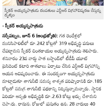
స్పీకర్‌ అయ్యన్నపాత్రుడు దంపతులు ఎన్టీఆర్‌ విగ్రహావిష్కరణ చేస్తున్న
దృశ్యం
- స్పీకర్‌ అయ్యన్నపాత్రుడు
నర్సీపట్నం, జూన్‌ 6 (ఆంధ్రజ్యోతి):
గత రెండేళ్లలో
మునిసిపాలిటీలో రూ.242 కోట్లతో 319 అభివృద్ధి పనులు
చేపట్టామని స్పీకర్‌ చింతకాయల అయ్యన్నపాత్రుడు తెలిపారు.
శనివారం 23వ వార్డు పాత బస్టాండ్‌లో టీడీపీ యూట్‌
ప్రెసిడెంట్‌ కటారి తాతబాబు ఏర్పాటు చేసిన ఎన్టీఆర్‌ విగ్రహాన్ని
ఆయన ఆవిష్కరించారు. ఈ సందర్భంగా అయ్యన్నపాత్రుడు
మాట్లాడుతూ తాగునీటి సమస్య శాశ్వత పరిష్కారానికి రూ.185
కోట్లతో సమగ్ర తాగునీటి పథకాన్ని నిర్మిస్తున్నామన్నారు. స్థానిక
ఏరియా ఆస్పత్రి అభివృద్ధికి రూ.2.63 కోట్లు ఖర్చు చేశామని
చెప్పారు. రానున్న రోజుల్లో ప్రస్తుతం ఉన్న 28 వార్డులు 40