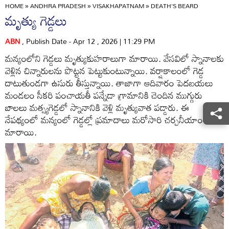
HOME
»
ANDHRA PRADESH
»
VISAKHAPATNAM
»
DEATH'S BEARD
మృత్యు గెడ్డలు
ABN
, Publish Date - Apr 12 , 2026 | 11:29 PM
మన్యంలోని గెడ్డలు మృత్యుకుహరాలుగా మారాయి. వేసవిలో స్నానాలకు
వెళ్లిన చిన్నారులను పొట్టన పెట్టుకుంటున్నాయి. వర్షాకాలంలో గెడ్డ
దాటుతుండగా ఉసురు తీస్తున్నాయి. తాజాగా ఆదివారం పెదబయలు
మండలం సీకరి పంచాయతీ పన్నేడా గ్రామానికి చెందిన ముగ్గురు
బాలలు మత్స్యగెడ్డలో స్నానానికి వెళ్లి మృత్యువాత పడ్డారు. ఈ
నేపథ్యంలో మన్యంలో గెడ్డల్లో ప్రమాదాలు మరోసారి చర్చనీయాంశంగా
మారాయి.