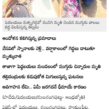
పెదబయలు మత్స్యగెడ్డలో మునిగి మృతి చెందిన ముగ్గురు బాలలు
వద్ద విలపిస్తున్న తల్లులు
ఆందోళన కలిగిస్తున్న ప్రమాదాలు
వేసవిలో స్నానాలకు వెళ్లి.. వర్షాకాలంలో గెడ్డలు దాటుతూ
మృత్యువాత
తాజాగా పెద్దబయలు మండలంలో ముగ్గురు చిన్నారుల మృతి
తల్లిదండ్రులకు కడుపుకోత మిగులుస్తున్న ఘటనలు
అవగాహన లేమి.. ఏమీ జరగదనే ధీమాయే కారణం
(పాడేరు/పెదబయలు/ముంచంగిపుట్టు- ఆంధ్రజ్యోతి)
ఏజెన్సీలో పెదబయలు, ముంచంగిపుట్టు, హుకుంపేట,