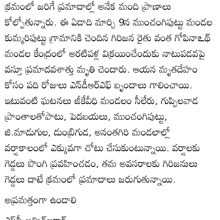
క్రమంలో జరిగే ప్రమాదాల్లో అనేక మంది ప్రాణాలు
కోల్పోతున్నారు. ఈ ఏడాది మార్చి 9న ముంచంగిపుట్టు మండల
కుమ్మరిపుట్టు గ్రామానికి చెందిన గిరిజన రైతు వంత గోపినాఽథ్‌
మండల కేంద్రంలో అరటిపళ్ల విక్రయించేందుకు నాటుపడవపై
వస్తూ ప్రమాదవశాత్తు మృతి చెందారు. ఆయన మృతదేహం
కోసం పది రోజులు ఎన్‌డీఆర్‌ఎఫ్‌ బృందాలు గాలించాయి.
ఇటువంటి ఘటనలు జీకేవీధి మండలం సీలేరు, గుప్పిలవాడ
ప్రాంతాలతోపాటు, పెదబయలు, ముంచంగిపుట్టు,
జి.మాడుగుల, డుంబ్రిగుడ, అనంతగిరి మండలాల్లో
వర్షాకాలంలో ఎక్కువగా చోటు చేసుకుంటున్నాయి. వర్షాలకు
గెడ్డలు పొంగి ప్రవహించడం, తమ అవసరాలకు గిరిజనులు
గెడ్డలు దాటే క్రమంలో ప్రమాదాలు జరుగుతున్నాయి.
అప్రమత్తంగా ఉండాలి