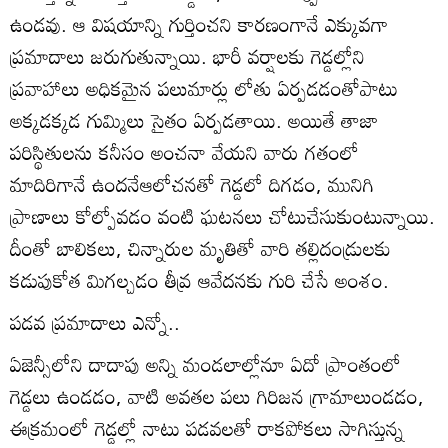
ఉండవు. ఆ విషయాన్ని గుర్తించని కారణంగానే ఎక్కువగా
ప్రమాదాలు జరుగుతున్నాయి. భారీ వర్షాలకు గెడ్డల్లోని
ప్రవాహాలు అధికమైన పలుమార్లు లోతు ఏర్పడడంతోపాటు
అక్కడక్కడ గుమ్మిలు సైతం ఏర్పడతాయి. అయితే తాజా
పరిస్థితులను కనీసం అంచనా వేయని వారు గతంలో
మాదిరిగానే ఉందనేఆలోచనతో గెడ్డలో దిగడం, మునిగి
ప్రాణాలు కోల్పోవడం వంటి ఘటనలు చోటుచేసుకుంటున్నాయి.
దీంతో బాలికలు, చిన్నారుల మృతితో వారి తల్లిదండ్రులకు
కడుపుకోత మిగల్చడం తీవ్ర ఆవేదనకు గురి చేసే అంశం.
పడవ ప్రమాదాలు ఎన్నో..
ఏజెన్సీలోని దాదాపు అన్ని మండలాల్లోనూ ఏదో ప్రాంతంలో
గెడ్డలు ఉండడం, వాటి అవతల పలు గిరిజన గ్రామాలుండడం,
ఈక్రమంలో గెడ్డల్లో నాటు పడవలతో రాకపోకలు సాగిస్తున్న