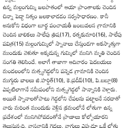
ఉన్న మల్లంగుమ్మి జలపాతంలో ఆయా ప్రాంతాలకు చెందిన
చిన్నా పెద్దా నిత్యం జలకాలాడడం సర్వసాధారణం. కానీ
అనుకోని విధంగా బూర్జ పంచాయతీ జంబువలస గ్రామానికి
చెందిన బాలికలు సాలేపు త్రిష(17), రత్నకుమారి(16), సాలేపు
పవిత్ర(15) మల్లంగుమ్మిలో స్నానాలు చేస్తుండగా అకస్మాత్తుగా
ముందుకు వెళుతూ అక్కడున్న గుమ్మిలో మునిగి మృతి చెందిన
సంగతి తెలిసిందే. అలాగే తాజాగా ఆదివారం పెదబయలు
మండలంలోని మత్స్యగెడ్డలోని పన్నెడ గ్రామానికి చెందిన
ముగ్గురు బాలలు జి.హర్షిత్‌(10), కె.ప్రదీప్‌(10), పి.బబ్లూ(8)
ఎప్పటిలాగానే సమీపంలోని మత్స్యగెడ్డలో సాన్నానికి వెళ్లారు.
అయితే స్నానాలతోపాటు గెడ్డలోని చేపలను పట్టాలనే సరదాతో
వారు మరింత ముందుకు వెళ్లిన క్రమంలోనే లోతుగా ఉన్న
ప్రదేశంలో మునిగిపోవడంతోనే ప్రాణాలు కోల్పోయారని
తెలుస్తున్నది. వాస్తవానికి గెడ్డలు, వాగులు ఎప్పుడూ ఒకే లోతు