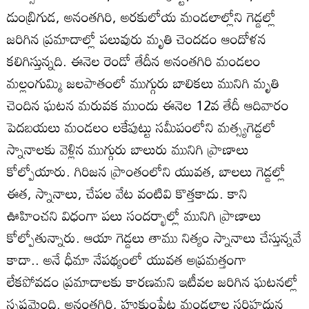
డుంబ్రిగుడ, అనంతగిరి, అరకులోయ మండలాల్లోని గెడ్డల్లో
జరిగిన ప్రమాదాల్లో పలువురు మృతి చెందడం ఆందోళన
కలిగిస్తున్నది. ఈనెల రెండో తేదీన అనంతగిరి మండలం
మల్లంగుమ్మి జలపాతంలో ముగ్గురు బాలికలు మునిగి మృతి
చెందిన ఘటన మరువక ముందు ఈనెల 12వ తేదీ ఆదివారం
పెదబయలు మండలం లకేపుట్టు సమీపంలోని మత్స్యగెడ్డలో
స్నానాలకు వెళ్లిన ముగ్గురు బాలురు మునిగి ప్రాణాలు
కోల్పోయారు. గిరిజన ప్రాంతంలోని యువత, బాలలు గెడ్డల్లో
ఈత, స్నానాలు, చేపల వేట వంటివి కొత్తకాదు. కాని
ఊహించని విధంగా పలు సందర్భాల్లో మునిగి ప్రాణాలు
కోల్పోతున్నారు. ఆయా గెడ్డలు తాము నిత్యం స్నానాలు చేస్తున్నవే
కాదా.. అనే ధీమా నేపథ్యంలో యువత అప్రమత్తంగా
లేకపోవడం ప్రమాదాలకు కారణమని ఇటీవల జరిగిన ఘటనల్లో
స్పష్టమైంది. అనంతగిరి, హుకుంపేట మండలాల సరిహద్దున