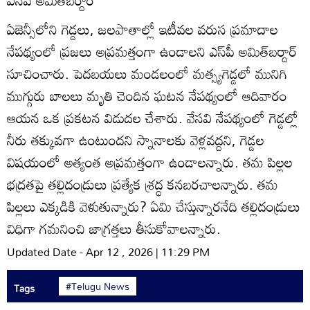
ఎస్‌పీ అమిత్‌బర్దార్‌
ఏజెన్సీలోని గెడ్డలు, జలపాతాల్లో ఇటీవల వరుస ప్రమాదాల
నేపథ్యంలో ప్రజలు అప్రమత్తంగా ఉండాలని ఎస్‌పీ అమిత్‌బర్దార్‌
సూచించారు. పెదబయలు మండలంలో మత్స్యగెడ్డలో మునిగి
ముగ్గురు బాలలు మృతి చెందిన ఘటన నేపథ్యంలో ఆదివారం
ఆయన ఒక ప్రకటన విడుదల చేశారు. వేసవి నేపథ్యంలో గెడ్డల్లో
నీరు తక్కువగా ఉంటుందని స్నానాలకు వెళ్లవద్దని, గెడ్డల
విషయంలో అత్యంత అప్రమత్తంగా ఉండాలన్నారు. తమ పిల్లల
భద్రతపై తల్లిదండ్రులు ప్రత్యేక శ్రద్ధ కనబరచాలన్నారు. తమ
పిల్లలు ఎక్కడికి వెళుతున్నారు? ఏమి చేస్తున్నారనేది తల్లిదండ్రులు
విధిగా గమనించి జాగ్రత్తలు తీసుకోవాలన్నారు.
Updated Date - Apr 12 , 2026 | 11:29 PM
#Telugu News
Tags