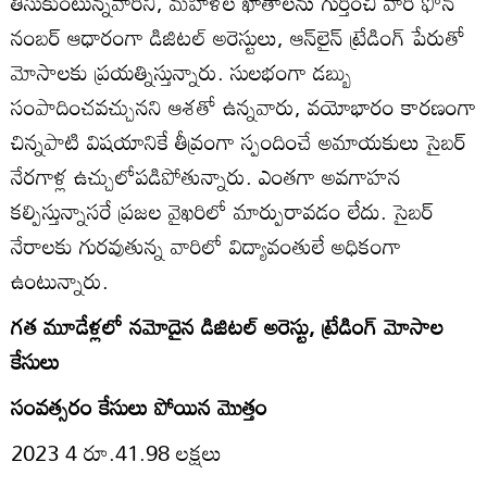
తీసుకుంటున్నవారిని, మహిళల ఖాతాలను గుర్తించి వారి ఫోన్‌
నంబర్‌ ఆధారంగా డిజిటల్‌ అరెస్టులు, ఆన్‌లైన్‌ ట్రేడింగ్‌ పేరుతో
మోసాలకు ప్రయత్నిస్తున్నారు. సులభంగా డబ్బు
సంపాదించవచ్చునని ఆశతో ఉన్నవారు, వయోభారం కారణంగా
చిన్నపాటి విషయానికే తీవ్రంగా స్పందించే అమాయకులు సైబర్‌
నేరగాళ్ల ఉచ్చులోపడిపోతున్నారు. ఎంతగా అవగాహన
కల్పిస్తున్నాసరే ప్రజల వైఖరిలో మార్పురావడం లేదు. సైబర్‌
నేరాలకు గురవుతున్న వారిలో విద్యావంతులే అధికంగా
ఉంటున్నారు.
గత మూడేళ్లలో నమోదైన డిజిటల్‌ అరెస్టు, ట్రేడింగ్‌ మోసాల
కేసులు
సంవత్సరం కేసులు పోయిన మొత్తం
2023 4 రూ.41.98 లక్షలు