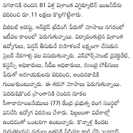
నగరానికి చెందిన 81 ఏళ్ల విశ్రాంత ఎగ్జిక్యూటివ్‌ ఇంజనీర్‌ను
బెదిరించి రూ.11 లక్షలు కొల్లగొట్టేశారు.
డిజిటల్‌ అరెస్టు, ఆన్‌లైన్‌ ట్రేడింగ్‌ పేరుతో మోసాలు నగరంలో
ఇటీవల కాలంలో పెరుగుతున్నాయి. విద్యావంతులైన విశ్రాంత
ఉద్యోగులు, పెన్షన్‌ తీసుకునే మహిళలనే లక్ష్యంగా చేసుకుని
సైబర్‌ నేరగాళ్లు వల విసురుతున్నారు. ఎన్‌ఫోర్స్‌మెంట్‌ డైరెక్టరేట్‌,
కస్టమ్స్‌ అధికారులు, సీబీఐ అధికారులు, ముంబై పోలీసులు
పేరుతో అమాయకులను బెదిరించి, అందినకాడికి
గుంజుకుంటున్నారు. ఈ తరహా మోసాలు పెరుగుతున్నాయి.
పెదరుషికొండ ప్రాంతానికి చెందిన నూకల
సీతారామాంజనేయులు (77) కేంద్ర ప్రభుత్వ రంగ సంస్థలో
పనిచేసి ఉద్యోగ విరమణ చేశారు. పిల్లలంతా విదేశాల్లో
ఉండడంతో ఒంటరిగా ఉంటున్నారు. కొన్నాళ్ల కిందట
గుర్తుతెలియని వ్యక్తులు అతనికి వీడియో కాల్‌ చేసి ‘బ్లూడార్ట్‌