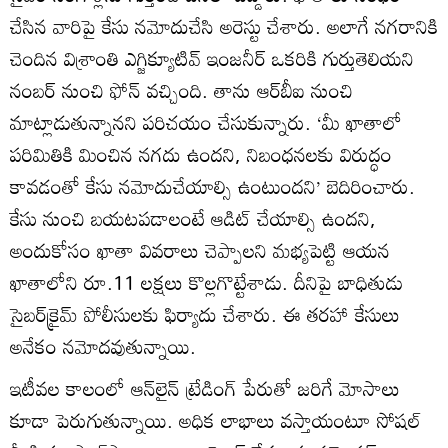
చేసిన వారిపై కేసు నమోదుచేసి అరెస్టు చేశారు. అలాగే నగరానికి
చెందిన విశ్రాంతి ఎగ్జిక్యూటివ్‌ ఇంజనీర్‌ ఒకరికి గుర్తుతెలియని
నంబర్‌ నుంచి ఫోన్‌ వచ్చింది. తాను ఆర్‌బీఐ నుంచి
మాట్లాడుతున్నానని పరిచయం చేసుకున్నారు. ‘మీ ఖాతాలో
పరిమితికి మించిన నగదు ఉందని, నిబంధనలకు విరుద్ధం
కావడంతో కేసు నమోదుచేయాల్సి ఉంటుందని’ బెదిరించారు.
కేసు నుంచి బయటపడాలంటే ఆడిట్‌ చేయాల్సి ఉందని,
అందుకోసం ఖాతా వివరాలు చెప్పాలని మభ్యపెట్టి ఆయన
ఖాతాలోని రూ.11 లక్షలు కొల్లగొట్టేశాడు. దీనిపై బాధితుడు
సైబర్‌క్రైమ్‌ పోలీసులకు ఫిర్యాదు చేశారు. ఈ తరహా కేసులు
అనేకం నమోదవుతున్నాయి.
ఇటీవల కాలంలో ఆన్‌లైన్‌ ట్రేడింగ్‌ పేరుతో జరిగే మోసాలు
కూడా పెరుగుతున్నాయి. అధిక లాభాలు వస్తాయంటూ సోషల్‌