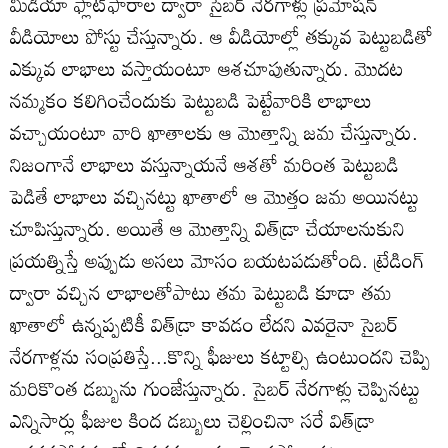
మీడియా ఫ్లాట్‌ఫారాల ద్వారా సైబర్‌ నేరగాళ్లు ప్రమోషన్‌
వీడియోలు పోస్టు చేస్తున్నారు. ఆ వీడియోల్లో తక్కువ పెట్టుబడితో
ఎక్కువ లాభాలు వస్తాయంటూ ఆశచూపుతున్నారు. మొదట
నమ్మకం కలిగించేందుకు పెట్టుబడి పెట్టేవారికి లాభాలు
వచ్చాయంటూ వారి ఖాతాలకు ఆ మొత్తాన్ని జమ చేస్తున్నారు.
నిజంగానే లాభాలు వస్తున్నాయనే ఆశతో మరింత పెట్టుబడి
పెడితే లాభాలు వచ్చినట్టు ఖాతాలో ఆ మొత్తం జమ అయినట్టు
చూపిస్తున్నారు. అయితే ఆ మొత్తాన్ని విత్‌డ్రా చేయాలనుకుని
ప్రయత్నిస్తే అప్పుడు అసలు మోసం బయటపడుతోంది. ట్రేడింగ్‌
ద్వారా వచ్చిన లాభాలతోపాటు తమ పెట్టుబడి కూడా తమ
ఖాతాలో ఉన్నప్పటికీ విత్‌డ్రా కావడం లేదని ఎవరైనా సైబర్‌
నేరగాళ్లను సంప్రతిస్తే...కొన్ని ఫీజులు కట్టాల్సి ఉంటుందని చెప్పి
మరికొంత డబ్బును గుంజేస్తున్నారు. సైబర్‌ నేరగాళ్లు చెప్పినట్టు
ఎన్నిసార్లు ఫీజుల కింద డబ్బులు చెల్లించినా సరే విత్‌డ్రా