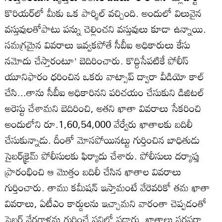
కొరియర్‌లో మీకు ఒక పార్శిల్‌ వచ్చింది. అందులో విలువైన
వస్తువులతోపాటు పన్ను చెల్లించని వస్తువులు కూడా ఉన్నాయి.
సమగ్రమైన వివరాలు ఇవ్వకపోతే సీబీఐ అధికారులు కేసు
నమోదు చేస్తారంటూ’ బెదిరించారు. కొద్దిసేపటికే పోలీస్‌
యూనిఫారం ధరించిన ఒకరు వాట్సాప్‌ ద్వారా వీడియో కాల్‌
చేసి...తాను సీబీఐ అధికారినని పరిచయం చేసుకుని డిజిటల్‌
అరెస్టు చేశామని బెదిరించి, అతని ఖాతా వివరాలు సేకరించి
అందులోని రూ.1,60,54,000 వేర్వేరు ఖాతాలకు బదిలీ
చేసుకున్నాడు. దీంతో మోసపోయినట్టు గుర్తించిన బాధితుడు
సైబర్‌క్రైమ్‌ పోలీసులకు ఫిర్యాదు చేశారు. పోలీసులు దర్యాప్తు
ప్రారంభించి ఆ మొత్తం బదిలీ చేసిన ఖాతాల వివరాలు
గుర్తించారు. తాము కమీషన్‌ ఇస్తామంటే వేరెవరికో తమ ఖాతా
వివరాలు, ఏటీఎం కార్డులను ఇచ్చామని వారంతా చెప్పడంతో
సైబర్‌ నేరగాళ్లను గుర్తించే పనిలో పడ్డారు. ఖాతాలు సరఫరా