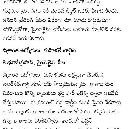
జరగకపోవడంతో చివరకు తాము మోసపోయినట్టు
గుర్తిస్తున్నారు. నగరానికి చెందిన బిల్డర్‌ ఒకరు ఏడాది కిందట
ఆన్‌లైన్‌ ట్రేడింగ్‌ పేరిట ఏకంగా రూ.మూడు కోట్లకుపైగా
పోగొట్టుకోగా, సైబర్‌క్రైమ్‌ పోలీసులు సుమారు రూ.కోటి వరకు
రికవరీ చేయగలిగారు.
విశ్రాంత ఉద్యోగులు, మహిళలే టార్గెట్‌
కె.భవానీప్రసాద్‌, సైబర్‌క్రైమ్‌ సీఐ
విశ్రాంత ఉద్యోగులు, మహిళలను లక్ష్యంగా చేసుకుని
సైబర్‌నేరగాళ్లు మోసాలకు పాల్పడుతున్నారు. ఖాతాదారుల
వివరాలను కొన్ని బ్యాంకులు థర్డ్‌ పార్టీ ఏజెన్సీ ద్వారా అప్‌డేట్‌
చేస్తుంటాయి. ఈ క్రమంలో థర్డ్‌ పార్టీల నుంచి సైబర్‌ నేరగాళ్లు
ఆయా బ్యాంకు ఖాతాదారుల వివరాలతోపాటు ఎక్కువ మొత్తం
ఉన్న ఖాతాలను పరిశీలిస్తారు. అందులో పెన్షన్‌