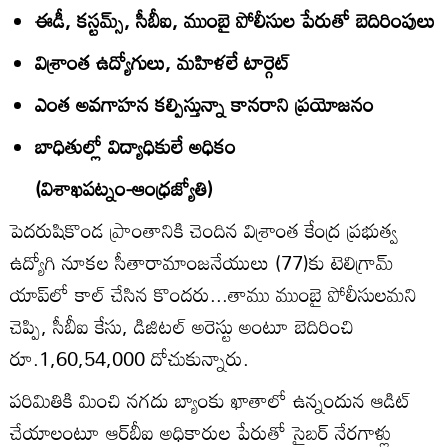
ఈడీ, కస్టమ్స్‌, సీబీఐ, ముంబై పోలీసుల పేరుతో బెదిరింపులు
విశ్రాంత ఉద్యోగులు, మహిళలే టార్గెట్‌
ఎంత అవగాహన కల్పిస్తున్నా కానరాని ప్రయోజనం
బాధితుల్లో విద్యాధికులే అధికం
(విశాఖపట్నం-ఆంధ్రజ్యోతి)
పెదరుషికొండ ప్రాంతానికి చెందిన విశ్రాంత కేంద్ర ప్రభుత్వ
ఉద్యోగి నూకల సీతారామాంజనేయులు (77)కు టెలిగ్రామ్‌
యాప్‌లో కాల్‌ చేసిన కొందరు...తాము ముంబై పోలీసులమని
చెప్పి, సీబీఐ కేసు, డిజిటల్‌ అరెస్టు అంటూ బెదిరించి
రూ.1,60,54,000 దోచుకున్నారు.
పరిమితికి మించి నగదు బ్యాంకు ఖాతాలో ఉన్నందున ఆడిట్‌
చేయాలంటూ ఆర్‌బీఐ అధికారుల పేరుతో సైబర్‌ నేరగాళ్లు