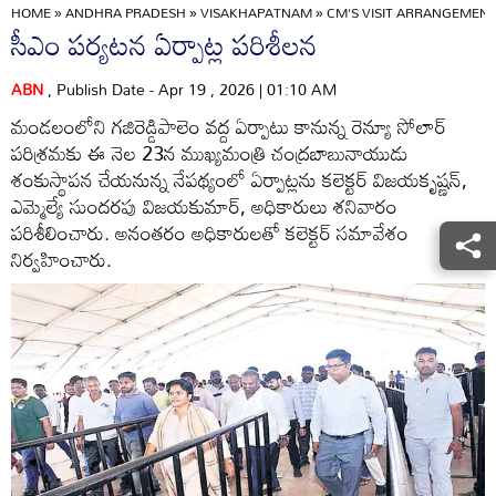
HOME
»
ANDHRA PRADESH
»
VISAKHAPATNAM
»
CM'S VISIT ARRANGEMEN
సీఎం పర్యటన ఏర్పాట్ల పరిశీలన
ABN
, Publish Date - Apr 19 , 2026 | 01:10 AM
మండలంలోని గజిరెడ్డిపాలెం వద్ద ఏర్పాటు కానున్న రెన్యూ సోలార్‌
పరిశ్రమకు ఈ నెల 23న ముఖ్యమంత్రి చంద్రబాబునాయుడు
శంకుస్థాపన చేయనున్న నేపథ్యంలో ఏర్పాట్లను కలెక్టర్‌ విజయకృష్ణన్‌,
ఎమ్మెల్యే సుందరపు విజయకుమార్‌, అధికారులు శనివారం
పరిశీలించారు. అనంతరం అధికారులతో కలెక్టర్‌ సమావేశం
నిర్వహించారు.