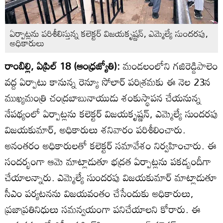
ఏర్పాట్లను పరిశీలిస్తున్న కలెక్టర్‌ విజయకృష్ణన్‌, ఎమ్మెల్యే సుందరపు,
అధికారులు
రాంబిల్లి, ఏప్రిల్‌ 18 (ఆంధ్రజ్యోతి):
మండలంలోని గజిరెడ్డిపాలెం
వద్ద ఏర్పాటు కానున్న రెన్యూ సోలార్‌ పరిశ్రమకు ఈ నెల 23న
ముఖ్యమంత్రి చంద్రబాబునాయుడు శంకుస్థాపన చేయనున్న
నేపథ్యంలో ఏర్పాట్లను కలెక్టర్‌ విజయకృష్ణన్‌, ఎమ్మెల్యే సుందరపు
విజయకుమార్‌, అధికారులు శనివారం పరిశీలించారు.
అనంతరం అధికారులతో కలెక్టర్‌ సమావేశం నిర్వహించారు. ఈ
సందర్భంగా ఆమె మాట్లాడుతూ భద్రత ఏర్పాట్లను పకడ్బందీగా
చేయాలన్నారు. ఎమ్మెల్యే సుందరపు విజయకుమార్‌ మాట్లాడుతూ
సీఎం పర్యటనను విజయవంతం చేసేందుకు అధికారులు,
ప్రజాప్రతినిధులు సమన్వయంగా పనిచేయాలని కోరారు. ఈ