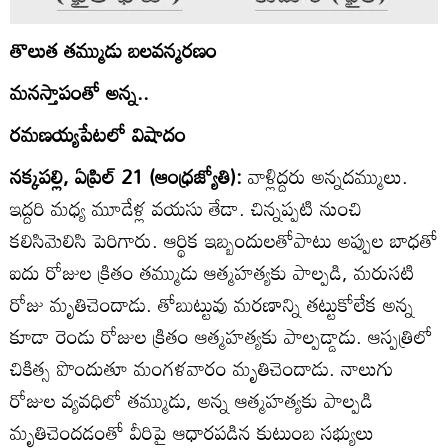
తొలుత తమ్ముడు బలవన్మరణం
మనస్తాపంతో అన్న..
రమణయ్యపేటలో విషాదం
నక్కపల్లి, ఏప్రిల్‌ 21 (ఆంధ్రజ్యోతి):
వాళ్లిద్దరు అన్నదమ్ములు.
ఇద్దరి మధ్య మూడేళ్ల వయసు తేడా. చిన్నప్పటి నుంచి
కలిసిమెలిసి పెరిగారు. ఆర్థిక ఇబ్బందులతోపాటు అప్పుల బాధతో
ఐదు రోజుల క్రితం తమ్ముడు ఆత్మహత్యకు పాల్పడి, మరుసటి
రోజు మృతిచెందాడు. తోబుట్టువు మరణాన్ని తట్టుకోలేక అన్న
కూడా రెండు రోజుల క్రితం ఆత్మహత్యకు పాల్పడ్డాడు. ఆస్పత్రిలో
చికిత్స పొందుతూ మంగళవారం మృతిచెందాడు. నాలుగు
రోజుల వ్యవధిలో తమ్ముడు, అన్న ఆత్మహత్యకు పాల్పడి
మృతిచెందడంతో వీరిపై ఆధారపడిన కుటుంబ సభ్యులు