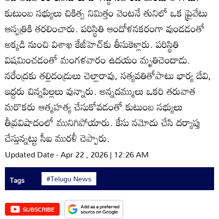
కుటుంబ సభ్యులు చికిత్స నిమిత్తం వెంటనే తునిలో ఒక ప్రైవేటు
ఆస్పత్రికి తరలించారు. పరిస్థితి ఆందోళనకరంగా వుండడంతో
అక్కడి నుంచి విశాఖ కేజీహెచ్‌కు తీసుకెళ్లారు. పరిస్థితి
విషమించడంతో మంగళవారం ఉదయం మృతిచెందాడు.
నరేంద్రకు తల్లిదండ్రులు చెల్లారావు, సత్యవతితోపాటు భార్య దేవి,
ఇద్దరు చిన్నపిల్లలు వున్నారు. అన్నదమ్ములు ఒకరి తరువాత
మరొకరు ఆత్మహత్య చేసుకోవడంతో కుటుంబ సభ్యులు
తీవ్రవిషాదంలో మునిగిపోయారు. కేసు నమోదు చేసి దర్యాప్తు
చేస్తున్నట్టు సీఐ మురళీ చెప్పారు.
Updated Date - Apr 22 , 2026 | 12:26 AM
#Telugu News
Tags
SUBSCRIBE