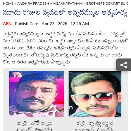
HOME
»
ANDHRA PRADESH
»
VISAKHAPATNAM
»
BROTHERS COMMIT SUICID
మూడు రోజుల వ్యవధిలో అన్నదమ్ముల ఆత్మహత్య
ABN
, Publish Date - Apr 22 , 2026 | 12:26 AM
వాళ్లిద్దరు అన్నదమ్ములు. ఇద్దరి మధ్య మూడేళ్ల వయసు తేడా. చిన్నప్పటి
నుంచి కలిసిమెలిసి పెరిగారు. ఆర్థిక ఇబ్బందులతోపాటు అప్పుల బాధతో
ఐదు రోజుల క్రితం తమ్ముడు ఆత్మహత్యకు పాల్పడి, మరుసటి రోజు
మృతిచెందాడు. తోబుట్టువు మరణాన్ని తట్టుకోలేక అన్న కూడా రెండు
రోజుల క్రితం ఆత్మహత్యకు పాల్పడ్డాడు.