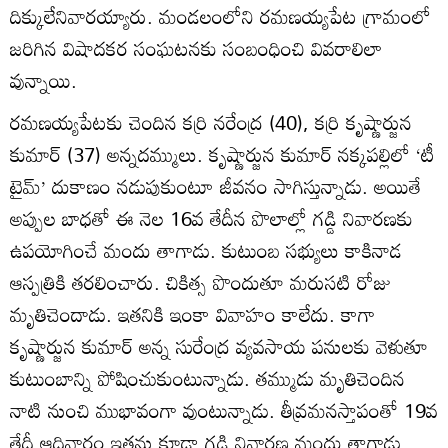
దిక్కులేనివారయ్యారు. మండలంలోని రమణయ్యపేట గ్రామంలో
జరిగిన విషాదకర సంఘటనకు సంబంధించి వివరాలిలా
వున్నాయి.
రమణయ్యపేటకు చెందిన కర్రి నరేంద్ర (40), కర్రి కృష్ణార్జున
కుమార్‌ (37) అన్నదమ్ములు. కృష్ణార్జున కుమార్‌ నక్కపల్లిలో ‘టీ
టైమ్‌’ దుకాణం నడుపుకుంటూ జీవనం సాగిస్తున్నాడు. అయితే
అప్పుల బాధతో ఈ నెల 16వ తేదీన పొలాల్లో గడ్డి నివారణకు
ఉపయోగించే మందు తాగాడు. కుటుంబ సభ్యులు కాకినాడ
ఆస్పత్రికి తరలించారు. చికిత్స పొందుతూ మరుసటి రోజు
మృతిచెందాడు. ఇతనికి ఇంకా వివాహం కాలేదు. కాగా
కృష్ణార్జున కుమార్‌ అన్న సురేంద్ర వ్యవసాయ పనులకు వెళుతూ
కుటుంబాన్ని పోషించుకుంటున్నాడు. తమ్ముడు మృతిచెందిన
నాటి నుంచి ముభావంగా వుంటున్నాడు. తీవ్రమనస్తాపంతో 19వ
తేదీ ఆదివారం ఇతను కూడా గడ్డి నివారణ మందు తాగాడు.