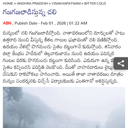
HOME
»
ANDHRA PRADESH
»
VISAKHAPATNAM
»
BITTER COLD
గజగజలాడిస్తున్న చలి
ABN
, Publish Date - Feb 01 , 2026 | 01:22 AM
మన్యంలో చలి గజగజలాడిస్తోంది. వాతావరణంలోని మార్పులతో పాటు
ఉత్తరాది నుంచి వీస్తున్న శీతల గాలుల ప్రభావంతో చలి వణికిస్తోంది.
ఉదయం వేళల్లో పొగమంచు సైతం దట్టంగానే కురుస్తోంది. శనివారం
జిల్లా కేంద్రం పాడేరులో తెల్లవారుజాము నుంచి ఉదయం పదిన్నర
గంటల వరకు పొగమంచు దట్టంగా కురిసింది. ఎదురుగా ఉన్న వ్యక్తులు
సైతం కన్పించని పరిస్థితి నెలకొంది. దీంతో వాహనదారులు లైట్లు
వేసుకుని రాకపోకలు సాగించారు. అయితే తాజా వాతావరణం మాత్రం
మన్యం సందర్శనకు విచ్చేసే పర్యాటకులకు ఎంతగానో ఆకర్షిస్తున్నది.