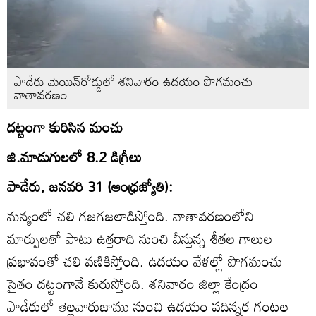
పాడేరు మెయిన్‌రోడ్డులో శనివారం ఉదయం పొగమంచు
వాతావరణం
దట్టంగా కురిసిన మంచు
జి.మాడుగులలో 8.2 డిగ్రీలు
పాడేరు, జనవరి 31 (ఆంధ్రజ్యోతి):
మన్యంలో చలి గజగజలాడిస్తోంది. వాతావరణంలోని
మార్పులతో పాటు ఉత్తరాది నుంచి వీస్తున్న శీతల గాలుల
ప్రభావంతో చలి వణికిస్తోంది. ఉదయం వేళల్లో పొగమంచు
సైతం దట్టంగానే కురుస్తోంది. శనివారం జిల్లా కేంద్రం
పాడేరులో తెల్లవారుజాము నుంచి ఉదయం పదిన్నర గంటల