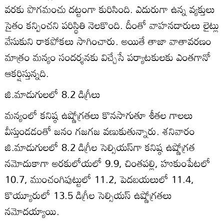
వరకు పొగమంచు దట్టంగా కురిసింది. ఎదురుగా ఉన్న వ్యక్తులు
సైతం కన్పించని పరిస్థితి నెలకొంది. దీంతో వాహనదారులు లైట్లు
వేసుకుని రాకపోకలు సాగించారు. అయితే తాజా వాతావరణం
మాత్రం మన్యం సందర్శనకు విచ్చేసే పర్యాటకులకు ఎంతగానో
ఆకర్షిస్తున్నది.
జి.మాడుగులలో 8.2 డిగ్రీలు
మన్యంలో కనిష్ఠ ఉష్ణోగ్రతలు కొనసాగుతూ శీతల గాలలు
వీస్తుండడంతో జనం గజగజ వణుకుతున్నారు. శనివారం
జి.మాడుగులలో 8.2 డిగ్రీల సెల్సియస్‌గా కనిష్ఠ ఉష్ణోగ్రత
నమోదుకాగా అరకులోయలో 9.9, చింతపల్లి, హుకుంపేటలో
10.7, ముంచంగిపుట్టులో 11.2, పెదబయలులో 11.4,
కొయ్యూరులో 13.5 డిగ్రీల సెల్సియస్‌ ఉష్ణోగ్రతలు
నమోదయ్యాయి.