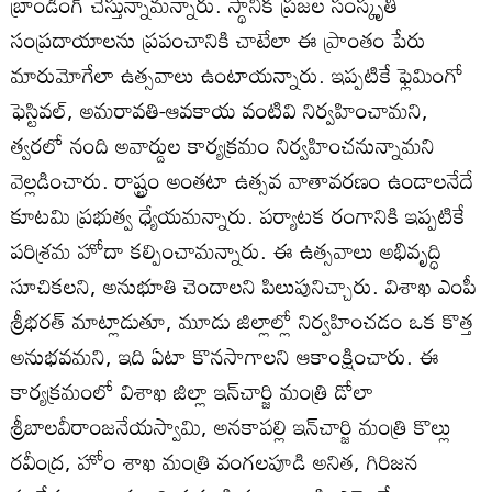
బ్రాండింగ్‌ చేస్తున్నామన్నారు. స్థానిక ప్రజల సంస్కృతీ
సంప్రదాయాలను ప్రపంచానికి చాటేలా ఈ ప్రాంతం పేరు
మారుమోగేలా ఉత్సవాలు ఉంటాయన్నారు. ఇప్పటికే ఫ్లెమింగో
ఫెస్టివల్‌, అమరావతి-ఆవకాయ వంటివి నిర్వహించామని,
త్వరలో నంది అవార్డుల కార్యక్రమం నిర్వహించనున్నామని
వెల్లడించారు. రాష్ట్రం అంతటా ఉత్సవ వాతావరణం ఉండాలనేదే
కూటమి ప్రభుత్వ ధ్యేయమన్నారు. పర్యాటక రంగానికి ఇప్పటికే
పరిశ్రమ హోదా కల్పించామన్నారు. ఈ ఉత్సవాలు అభివృద్ధి
సూచికలని, అనుభూతి చెందాలని పిలుపునిచ్చారు. విశాఖ ఎంపీ
శ్రీభరత్‌ మాట్లాడుతూ, మూడు జిల్లాల్లో నిర్వహించడం ఒక కొత్త
అనుభవమని, ఇది ఏటా కొనసాగాలని ఆకాంక్షించారు. ఈ
కార్యక్రమంలో విశాఖ జిల్లా ఇన్‌చార్జి మంత్రి డోలా
శ్రీబాలవీరాంజనేయస్వామి, అనకాపల్లి ఇన్‌చార్జి మంత్రి కొల్లు
రవీంద్ర, హోం శాఖ మంత్రి వంగలపూడి అనిత, గిరిజన