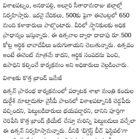
విశాఖపట్నం, అనకాపల్లి, అల్లూరి సీతారామరాజు జిల్లాల్లో
నిర్వహిస్తారు. ఇరవై వేదికలు, 500కు పైగా ఈవెంట్లలో 650
మంది కళాకారులు పాల్గొంటారు. వీరిలో స్థానికులకు అధిక
ప్రాధాన్యం ఇస్తున్నారు. ఈ ఉత్సవాల ద్వారా దాదాపు రూ.500
కోట్ల ఆర్థిక లావాదేవీలు జరుగుతాయని చెబుతున్నారు. ఉత్సవం
అంటే ఈవెంట్‌ మాత్రమే కాదని, ఆర్థిక సంపదను పెంచి,
ఉపాధిని కల్పించే కార్యక్రమం అని అధికారులు వెల్లడించారు.
విశాఖకు కొత్త బ్రాండ్‌ ఇమేజ్‌
ఉత్సవ్‌ ప్రారంభ కార్యక్రమంలో పర్యాటక శాఖా మంత్రి కందుల
దుర్గేశ్‌ మాట్లాడుతూ వైసీపీ పాలనలో విశాఖపట్నానికి చెడ్డపేరు
వచ్చిందని, పెట్డుబడిదారులు భయపడ్డారని, దానిని పూర్తిగా
చెరిపేసి కొత్త బ్రాండ్‌ క్రియేట్‌ చేస్తూ మరిన్ని పెట్టుబడులు వచ్చేలా
ఈ ఉత్సవ్‌ నిర్వహిస్తామన్నారు. దీనికి ‘బిగ్గెస్ట్‌ బీచ్‌ ఫెస్టివల్‌’గా