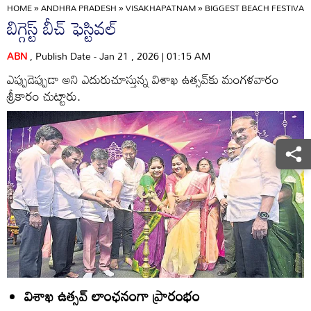
HOME
»
ANDHRA PRADESH
»
VISAKHAPATNAM
»
BIGGEST BEACH FESTIVAL
బిగ్గెస్ట్‌ బీచ్‌ ఫెస్టివల్‌
ABN
, Publish Date - Jan 21 , 2026 | 01:15 AM
ఎప్పుడెప్పుడా అని ఎదురుచూస్తున్న విశాఖ ఉత్సవ్‌కు మంగళవారం
శ్రీకారం చుట్టారు.
విశాఖ ఉత్సవ్‌ లాంఛనంగా ప్రారంభం