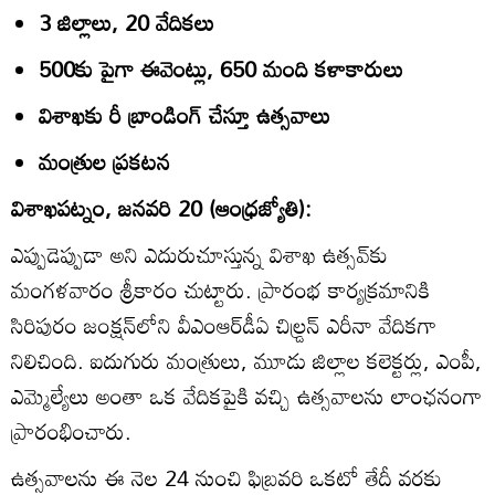
3 జిల్లాలు, 20 వేదికలు
500కు పైగా ఈవెంట్లు, 650 మంది కళాకారులు
విశాఖకు రీ బ్రాండింగ్‌ చేస్తూ ఉత్సవాలు
మంత్రుల ప్రకటన
విశాఖపట్నం, జనవరి 20 (ఆంధ్రజ్యోతి):
ఎప్పుడెప్పుడా అని ఎదురుచూస్తున్న విశాఖ ఉత్సవ్‌కు
మంగళవారం శ్రీకారం చుట్టారు. ప్రారంభ కార్యక్రమానికి
సిరిపురం జంక్షన్‌లోని వీఎంఆర్‌డీఏ చిల్డ్రన్‌ ఎరీనా వేదికగా
నిలిచింది. ఐదుగురు మంత్రులు, మూడు జిల్లాల కలెక్టర్లు, ఎంపీ,
ఎమ్మెల్యేలు అంతా ఒక వేదికపైకి వచ్చి ఉత్సవాలను లాంఛనంగా
ప్రారంభించారు.
ఉత్సవాలను ఈ నెల 24 నుంచి ఫిబ్రవరి ఒకటో తేదీ వరకు