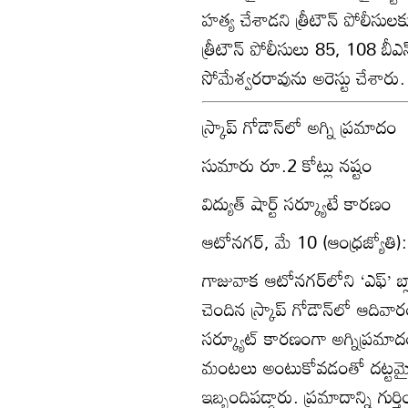
హత్య చేశాడని త్రీటౌన్‌ పోలీసుల
త్రీటౌన్‌ పోలీసులు 85, 108 బీఎన
సోమేశ్వరరావును అరెస్టు చేశారు.
స్ర్కాప్‌ గోడౌన్‌లో అగ్ని ప్రమాదం
సుమారు రూ.2 కోట్లు నష్టం
విద్యుత్‌ షార్ట్‌ సర్క్యూటే కారణం
ఆటోనగర్‌, మే 10 (ఆంధ్రజ్యోతి):
గాజువాక ఆటోనగర్‌లోని ‘ఎఫ్‌’ బ్లాక
చెందిన స్ర్కాప్‌ గోడౌన్‌లో ఆదివా
సర్క్యూట్‌ కారణంగా అగ్నిప్రమాదం 
మంటలు అంటుకోవడంతో దట్టమైన ప
ఇబ్బందిపడ్డారు. ప్రమాదాన్ని గ