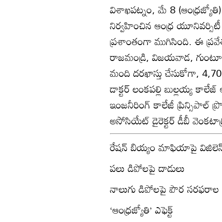
విశాఖపట్నం, మే 8 (ఆంధ్రజ్యోతి): 
నిర్వహించిన ఆంధ్ర యూనివర్సిటీ 
ప్రశాంతంగా ముగిసింది. ఈ ప్రవ
రాజమండ్రి, విజయవాడ, గుంటూరు,
మంది దరఖాస్తు చేసుకోగా, 4,
డాక్టర్‌ లంకపల్లి బుల్లయ్య కాలేజ్
ఇంజనీరింగ్‌ కాలేజీ ప్రిన్సిపాల్‌ ప
అసోసియేట్‌ డైరెక్టర్‌ డీబీ వెంకటాద
రేషన్‌ బియ్యం మాఫియాపై విజిలెన్స
పలు డిపోలపై దాడులు
నాలుగు డిపోలపై పౌర సరఫరాల 
‘ఆంధ్రజ్యోతి’ ఎఫెక్ట్‌