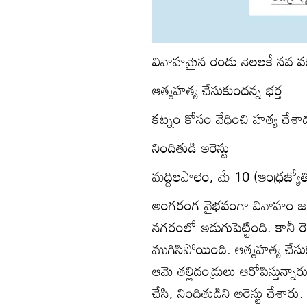
వివాహమైన రెండు నెలలకే నవ వ
ఆత్మహత్య చేసుకుందన్న భర్త
కట్నం కోసం వేధించి హత్య చేశాడన
నిందితుడి అరెస్టు
మద్దిలపాలెం, మే 10 (ఆంధ్రజ్యోత
అంగరంగ వైభవంగా వివాహం జరిగి
నగరంలో అడుగుపెట్టింది. కానీ 
ముగిసిపోయింది. ఆత్మహత్య చేసు
ఆమె తల్లిదండ్రులు ఆరోపిస్తున్
చేసి, నిందితుడిని అరెస్టు చేశా