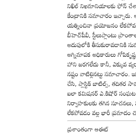
నిఖిల్‌ నిఖమానియాలకు ఫోన్‌ 
కేంద్రానికి సమాచారం ఇచ్చారు
యత్నించినా ప్రయోజనం లేకపోవడ
బీహెచ్‌పీవీ, స్టీలుప్లాంటు ప
అదుపులోకి తీసుకురావడానికి సు
అగ్నిమాపక అధికారులు గోపికృష్ణ, వర
హాని జరగలేదు కానీ, ఎక్కువ వ్
నష్టం వాటిల్లినట్టు సమాచారం. ఇక్కడ ను
చేసి, ప్లాస్టిక్‌ బాటిల్స్‌, తద
ఐలా కమిషనర్‌ ఎ.కిషోర్‌ సంఘటనా
నిర్వాహకులకు తగిన సూచనలు, 
లేకపోవడం వల్ల భారీ ప్రమాదం చో
ప్రశాంతంగా ఆఈట్‌