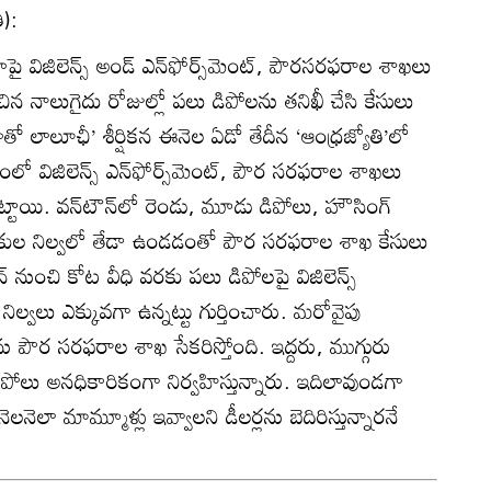
ి):
 విజిలెన్స్‌ అండ్‌ ఎన్‌ఫోర్స్‌మెంట్‌, పౌరసరఫరాల శాఖలు
 నాలుగైదు రోజుల్లో పలు డిపోలను తనిఖీ చేసి కేసులు
 లాలూఛీ’ శీర్షికన ఈనెల ఏడో తేదీన ‘ఆంధ్రజ్యోతి’లో
ో విజిలెన్స్‌ ఎన్‌ఫోర్స్‌మెంట్‌, పౌర సరఫరాల శాఖలు
పట్టాయి. వన్‌టౌన్‌లో రెండు, మూడు డిపోలు, హౌసింగ్‌
ుకుల నిల్వలో తేడా ఉండడంతో పౌర సరఫరాల శాఖ కేసులు
 నుంచి కోట వీధి వరకు పలు డిపోలపై విజిలెన్స్‌
ిల్వలు ఎక్కువగా ఉన్నట్టు గుర్తించారు. మరోవైపు
 పౌర సరఫరాల శాఖ సేకరిస్తోంది. ఇద్దరు, ముగ్గురు
ిపోలు అనధికారికంగా నిర్వహిస్తున్నారు. ఇదిలావుండగా
ెలా మామ్మూళ్లు ఇవ్వాలని డీలర్లను బెదిరిస్తున్నారనే