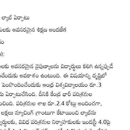
‌ ల్యాబ్‌ ఏర్పాటు
వాహకులకు అవసరమైన శిక్షణ అందజేత
దం
ి):
మలకు అవసరమైన నైపుణ్యాలను విద్యార్థులు కలిగి ఉన్నప్పుడే
ందేందుకు అవకాశం ఉంటుంది. ఈ విషయాన్ని దృష్టిలో
్యాలను పెంపొందించేందుకు ఆంధ్ర విశ్వవిద్యాలయం రూ.3
ాబ్‌ను ఏర్పాటుచేసింది. దీనికి కేంద్ర భారీ పరిశ్రమల
ంచింది. పరిశ్రమల శాఖ రూ.2.4 కోట్లు అందించగా,
్షలు మ్యాచింగ్‌ గ్రాంటుగా కేటాయించి ల్యాబ్‌ను
యార్థులకు, వివిధ పరిశ్రమల నిర్వాహకులకు ఇండస్ర్టీ 4.0పై