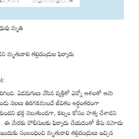
ధువు మృతి
ి మృతురాలి తల్లిదండ్రుల ఫిర్యాదు
ి):
ంది. ఏడడుగులు వేసిన వ్యక్తితో ఎన్నో ఆశలతో ఆమె
రెండు నెలలు తిరగకముందే జీవితం అర్ధంతరంగా
కుందని భర్త చెబుతుండగా, కట్నం కోసం హత్య చేశాడని
నారు. ఈ మేరకు పోలీసులకు ఫిర్యాదు చేయడంతో కేసు నమోదు
రు. ఇందుకు సంబంధించి మృతురాలి తల్లిదండ్రులు ఇచ్చిన