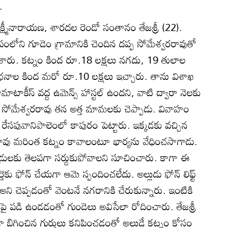
.
లక్ష్మీనారాయణ, శారదల రెండో సంతానం తేజశ్రీ (22).
పంలోని గూడెం గ్రామానికి చెందిన దప్ప సోమేశ్వరరావుతో
శారు. కట్నం కింద రూ.18 లక్షలు నగదు, 19 తులాల
నాల కింద మరో రూ.10 లక్షలు ఇచ్చారు. తాను విశాఖ
ామాటాకీస్‌ వద్ద ఉమెన్స్‌ హాస్టల్‌ ఉందని, వాటి ద్వారా నెలకు
టు సోమేశ్వరరావు తన అత్త మామలకు చెప్పాడు. వివాహం
రేసపువానిపాలెంలో కాపురం పెట్టారు. ఇక్కడకు వచ్చిన
ావు మరింత కట్నం కావాలంటూ భార్యను వేధించసాగాడు.
డ్రులకు తెలపగా సర్దుకుపోవాలని సూచించారు. కాగా ఈ
ు ఫోన్‌ చేయగా ఆమె స్పందించలేదు. అల్లుడు ఫోన్‌ లిఫ్ట్‌
’ అని చెప్పడంతో వెంటనే నగరానికి చేరుకున్నారు. ఇంటికి
పై పడి ఉండడంతో గుండెలు అవిసేలా రోదించారు. తేజశ్రీ
 బిగించిన గుర్తులు కనిపించడంతో అల్లుడే కట్నం కోసం