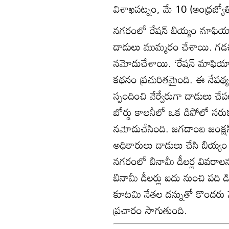
విశాఖపట్నం, మే 10 (ఆంధ్రజ్యోత
నగరంలో రేషన్‌ బియ్యం మాఫియాపై
దాడులు ముమ్మరం చేశాయి. గడచిన
నమోదుచేశాయి. ‘రేషన్‌ మాఫియాతో
కథనం ప్రచురితమైంది. ఈ నేపథ్యంల
స్పందించి వేర్వేరుగా దాడులు చే
బోర్డు కాలనీలో ఒక డిపోలో సర
నమోదుచేసింది. జగదాంబ జంక్షన్‌
అధికారులు దాడులు చేసి బియ్యం న
నగరంలో బినామీ డీలర్ల వివరాలను
బినామీ డీలర్లు ఐదు నుంచి పది డ
కూటమి నేతల దన్నుతో కొందరు నెలన
ప్రచారం సాగుతుంది.