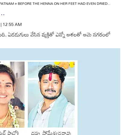
APATNAM
»
BEFORE THE HENNA ON HER FEET HAD EVEN DRIED...
..
6 | 12:55 AM
. ఏడడుగులు వేసిన వ్యక్తితో ఎన్నో ఆశలతో ఆమె నగరంలో