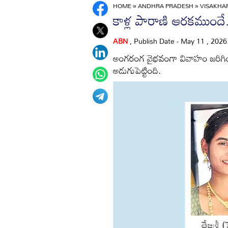
HOME
»
ANDHRA PRADESH
»
VISAKH
కాళ్ల పారాణి ఆరకముందే.
ABN
, Publish Date - May 11 , 202
అంగరంగ వైభవంగా వివాహం జరిగింది
అడుగుపెట్టింది.