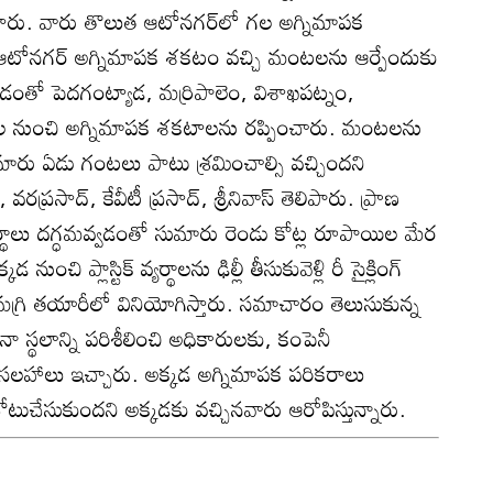
చేశారు. వారు తొలుత ఆటోనగర్‌లో గల అగ్నిమాపక
. ఆటోనగర్‌ అగ్నిమాపక శకటం వచ్చి మంటలను ఆర్పేందుకు
ంతో పెదగంట్యాడ, మర్రిపాలెం, విశాఖపట్నం,
్రాంతాల నుంచి అగ్నిమాపక శకటాలను రప్పించారు. మంటలను
మారు ఏడు గంటలు పాటు శ్రమించాల్సి వచ్చిందని
ప్రసాద్‌, కేవీటీ ప్రసాద్‌, శ్రీనివాస్‌ తెలిపారు. ప్రాణ
యర్థాలు దగ్ధమవ్వడంతో సుమారు రెండు కోట్ల రూపాయిల మేర
ంచి ప్లాస్టిక్‌ వ్యర్థాలను ఢిల్లీ తీసుకువెళ్లి రీ సైక్లింగ్‌
ితర సామగ్రి తయారీలో వినియోగిస్తారు. సమాచారం తెలుసుకున్న
 స్థలాన్ని పరిశీలించి అధికారులకు, కంపెనీ
సలహాలు ఇచ్చారు. అక్కడ అగ్నిమాపక పరికరాలు
టుచేసుకుందని అక్కడకు వచ్చినవారు ఆరోపిస్తున్నారు.