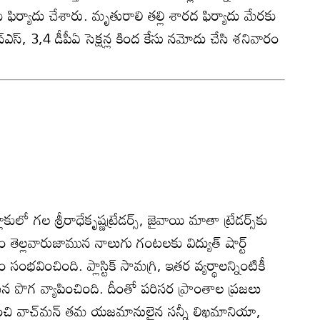
కు ఫిర్యాదు చేశారు. మృతురాలి తల్లి శారద ఫిర్యాదు మేరకు
్‌ఎస్‌, 3,4 డీపీఏ సెక్షన్ల కింద కేసు నమోదు చేసి శనివారం
ులో గల శ్రీరాధేకృష్ణట్రేడర్స్‌, జైవాయి మాతా ట్రేడర్స్‌కు
రం తెల్లవారుజామున నాలుగు గంటలకు విద్యుత్‌ షార్ట్‌
సంభవించింది. ప్లాస్టిక్‌ సామగ్రి, ఇతర వ్యర్థాలన్నింటికీ
ొగ వ్యాపించింది. దీంతో పరిసర ప్రాంతాల ప్రజలు
ుర్తించి వాచ్‌మన్‌ తమ యజమానులైన సన్నీ లిఖమానియా,