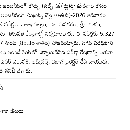
ఇంజనీరింగ్‌ కోర్సు (సెల్ఫ్‌ సపోర్టు)ల్లో ప్రవేశాల కోసం
ఇంజనీరింగ్‌ ఎంట్రన్స్‌ టెస్ట్‌ (ఆఈట్‌)-2026 ఆదివారం
ేశ పరీక్షను విశాఖపట్నం, విజయనగరం, శ్రీకాకుళం,
 తిరుపతి కేంద్రాల్లో నిర్వహించారు. ఈ పరీక్షకు 5,327
707 మంది (88.36 శాతం) హాజరయ్యారు. నగర పరిధిలోని
‌ ఆఫ్‌ ఇంజనీరింగ్‌లో ఏర్పాటుచేసిన పరీక్షా కేంద్రాన్ని ఏయూ
్రొఫెసర్‌ ఎం.శశి, అడ్మిషన్స్‌ విభాగ డైరెక్టర్‌ డీఏ నాయుడు,
్రి తనిఖీ చేశారు.
్‌
శాఖ కేసులు