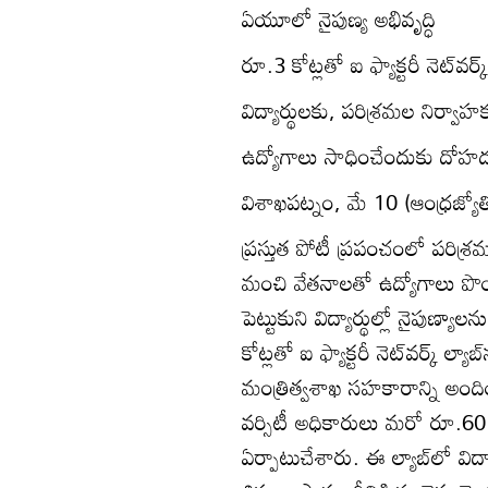
ఏయూలో నైపుణ్య అభివృద్ధి
రూ.3 కోట్లతో ఐ ఫ్యాక్టరీ నెట్‌వర్క్
విద్యార్థులకు, పరిశ్రమల నిర్
ఉద్యోగాలు సాధించేందుకు దోహ
విశాఖపట్నం, మే 10 (ఆంధ్రజ్యోత
ప్రస్తుత పోటీ ప్రపంచంలో పరిశ్ర
మంచి వేతనాలతో ఉద్యోగాలు పొ
పెట్టుకుని విద్యార్థుల్లో నైపుణ
కోట్లతో ఐ ఫ్యాక్టరీ నెట్‌వర్క్‌ ల్య
మంత్రిత్వశాఖ సహకారాన్ని అంది
వర్సిటీ అధికారులు మరో రూ.60 లక
ఏర్పాటుచేశారు. ఈ ల్యాబ్‌లో విద్