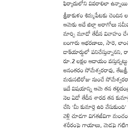
ఫిర్యాదులోని వివరాలిలా ఉన్నాయి
శ్రీకాకుళం శిమ్మపేటకు చెందిన 
ఆమెకు అదే జిల్లా అరాగోలు సమీ
మార్చి మూడో తేదీన వివాహం చే
బంగారు ఆభరణాలు, సారె, లాంఛ
డాక్‌యార్డులో పనిచేస్తున్నానని, ర
రూ.2 లక్షల ఆదాయం వస్తున్నట్
అనంతరం సోమేశ్వరరావు, తేజశ్రీ 
మరుసటిరోజు నుంచే సోమేశ్వరర
ఇదే విషయాన్ని ఆమె తన తల్లిదం
నెల ఏడో తేదీన శారద తన కుమార్తెక
చేసి ‘మీ కుమార్తె ఉరి వేసుకుంది
వెళ్లి చూడగా విగతజీవిగా మంచం
శరీరంపై గాయాలు, మెడపై గట్టిగా