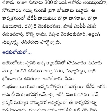
చేశారు. రోజూ సుమారు 300 మందికి ఆహారం అందిస్తుండగా,
సోమవారం వెయ్యి మందికి పైగా భోజనాలు పెట్టారు. ఈ
కార్యక్రమంలో టీడీపీ నాయకులు బొర్రా నాగరాజు, బొర్రా
విజయరాణి, డప్పోడి వెంకటరమణ, మాజీ ఎంపీపీ ఎస్‌వీ
రమణమూర్తి, రొబ్బి రాము, డిప్పల వెంకటకుమారి, అల్లంగి
సుబ్బలక్ష్మి, తదితరులు పాల్గొన్నారు.
అరకులోయలో...
అరకులోయ: స్థానిక అన్న క్యాంటీన్‌లో సోమవారం సుమారు
వెయ్యి మందికి ఉదయం అల్పాహారం, మధ్యాహ్నం, రాత్రి
భోజనాలను ఉచితంగా అందజేశారు. సీఎం
చంద్రబాబునాయుడు జన్మదినోత్సవం సందర్భంగా టీడీపీ అరకు
అసెంబ్లీ నియోజకవర్గ ఇన్‌చార్జి, ఆర్టీసీ విజయనగరం జోన్‌
చైర్మన్‌ సియ్యారి దొన్నుదొర ఆధ్వర్యంలో ఈ కార్యక్రమాన్ని
నిర్వహించారు. ముందుగా దొన్నుదొర కేకు కట్‌ చేసి పార్టీ