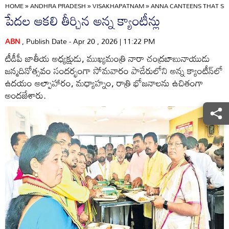
HOME
»
ANDHRA PRADESH
»
VISAKHAPATNAM
»
ANNA CANTEENS THAT SA
పేదల ఆకలి తీర్చిన అన్న క్యాంటీన్లు
ABN
, Publish Date - Apr 20 , 2026 | 11:22 PM
టీడీపీ జాతీయ అధ్యక్షుడు, ముఖ్యమంత్రి నారా చంద్రబాబునాయుడు
జన్మదినోత్సవం సందర్భంగా సోమవారం పాడేరులోని అన్న క్యాంటీన్‌లో
ఉదయం అల్పాహారం, మధ్యాహ్నం, రాత్రి భోజనాలను ఉచితంగా
అందజేశారు.