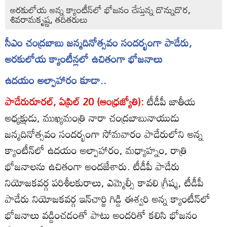
అరకులోయ అన్న క్యాంటీన్‌లో భోజనం చేస్తున్న దొన్నుదొర,
శివరామకృష్ణ, తదితరులు
సీఎం చంద్రబాబు జన్మదినోత్సవం సందర్భంగా పాడేరు,
అరకులోయ క్యాంటీన్లలో ఉచితంగా భోజనాలు
ఉదయం అల్పాహారం కూడా..
పాడేరురూరల్‌, ఏప్రిల్‌ 20 (ఆంధ్రజ్యోతి):
టీడీపీ జాతీయ
అధ్యక్షుడు, ముఖ్యమంత్రి నారా చంద్రబాబునాయుడు
జన్మదినోత్సవం సందర్భంగా సోమవారం పాడేరులోని అన్న
క్యాంటీన్‌లో ఉదయం అల్పాహారం, మధ్యాహ్నం, రాత్రి
భోజనాలను ఉచితంగా అందజేశారు. టీడీపీ పాడేరు
నియోజకవర్గ పరిశీలకురాలు, ఎమ్మెల్సీ కావలి గ్రీష్మ, టీడీపీ
పాడేరు నియోజకవర్గ ఇన్‌చార్జి గిడ్డి ఈశ్వరి అన్న క్యాంటీన్‌లో
భోజనాలు వడ్డించడంతో పాటు అందరితో కలిసి భోజనం