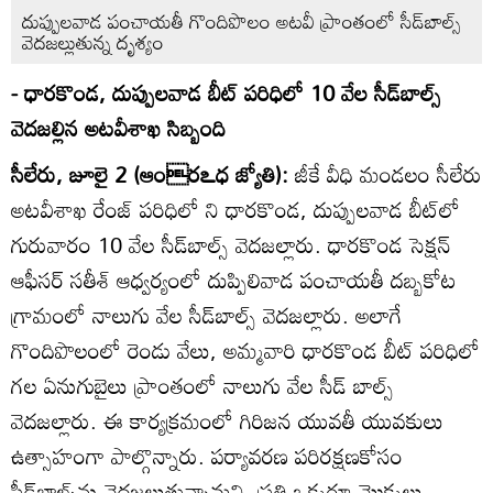
దుప్పులవాడ పంచాయతీ గొందిపొలం అటవీ ప్రాంతంలో సీడ్‌బాల్స్‌
వెదజల్లుతున్న దృశ్యం
- ధారకొండ, దుప్పులవాడ బీట్‌ పరిధిలో 10 వేల సీడ్‌బాల్స్‌
వెదజల్లిన అటవీశాఖ సిబ్బంది
సీలేరు, జూలై 2 (ఆంరఽధ జ్యోతి):
జీకే వీధి మండలం సీలేరు
అటవీశాఖ రేంజ్‌ పరిధిలో ని ధారకొండ, దుప్పులవాడ బీట్‌లో
గురువారం 10 వేల సీడ్‌బాల్స్‌ వెదజల్లారు. ధారకొండ సెక్షన్‌
ఆఫీసర్‌ సతీశ్‌ ఆధ్వర్యంలో దుప్పిలివాడ పంచాయతీ దబ్బకోట
గ్రామంలో నాలుగు వేల సీడ్‌బాల్స్‌ వెదజల్లారు. అలాగే
గొందిపొలంలో రెండు వేలు, అమ్మవారి ధారకొండ బీట్‌ పరిధిలో
గల ఏనుగుబైలు ప్రాంతంలో నాలుగు వేల సీడ్‌ బాల్స్‌
వెదజల్లారు. ఈ కార్యక్రమంలో గిరిజన యువతీ యువకులు
ఉత్సాహంగా పాల్గొన్నారు. పర్యావరణ పరిరక్షణకోసం
సీడ్‌బాల్స్‌ను వెదజల్లుతున్నామని, ప్రతి ఒక్కరూ మొక్కలు