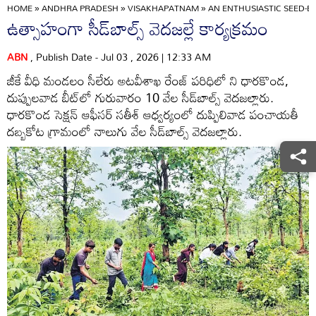
HOME
»
ANDHRA PRADESH
»
VISAKHAPATNAM
»
AN ENTHUSIASTIC SEED-B
ఉత్సాహంగా సీడ్‌బాల్స్‌ వెదజల్లే కార్యక్రమం
ABN
, Publish Date - Jul 03 , 2026 | 12:33 AM
జీకే వీధి మండలం సీలేరు అటవీశాఖ రేంజ్‌ పరిధిలో ని ధారకొండ,
దుప్పులవాడ బీట్‌లో గురువారం 10 వేల సీడ్‌బాల్స్‌ వెదజల్లారు.
ధారకొండ సెక్షన్‌ ఆఫీసర్‌ సతీశ్‌ ఆధ్వర్యంలో దుప్పిలివాడ పంచాయతీ
దబ్బకోట గ్రామంలో నాలుగు వేల సీడ్‌బాల్స్‌ వెదజల్లారు.