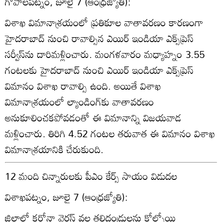
గోపాలపట్నం, జూలై 7 (ఆంధ్రజ్యోతి):
విశాఖ విమానాశ్రయంలో ప్రతికూల వాతావరణం కారణంగా
హైదరాబాద్‌ నుంచి రావాల్సిన ఎయిర్‌ ఇండియా ఎక్స్‌ప్రెస్‌
సర్వీస్‌ను దారిమళ్లించారు. మంగళవారం మధ్యాహ్నం 3.55
గంటలకు హైదరాబాద్‌ నుంచి ఎయిర్‌ ఇండియా ఎక్స్‌ప్రెస్‌
విమానం విశాఖ రావాల్సి ఉంది. అయితే విశాఖ
విమానాశ్రయంలో ల్యాండింగ్‌కు వాతావరణం
అనుకూలించకపోవడంతో ఈ విమానాన్ని విజయవాడ
మళ్లించారు. తిరిగి 4.52 గంటల తరువాత ఈ విమానం విశాఖ
విమానాశ్రయానికి చేరుకుంది.
12 మంది చిన్నారులకు పీఎం కేర్స్‌ సాయం విడుదల
విశాఖపట్నం, జూలై 7 (ఆంధ్రజ్యోతి):
జిల్లాలో కరోనా వైరస్‌ వల్ల తల్లిదండ్రులను కోల్పోయి