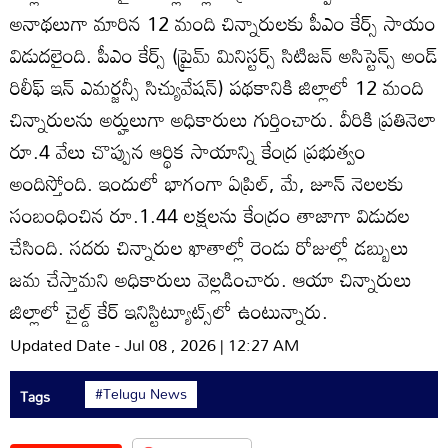
అనాథలుగా మారిన 12 మంది చిన్నారులకు పీఎం కేర్స్‌ సాయం
విడుదలైంది. పీఎం కేర్స్‌ (ప్రైమ్‌ మినిస్టర్స్‌ సిటిజన్‌ అసిస్టెన్స్‌ అండ్‌
రిలీఫ్‌ ఇన్‌ ఎమర్జన్సీ సిచ్యువేషన్‌) పథకానికి జిల్లాలో 12 మంది
చిన్నారులను అర్హులుగా అధికారులు గుర్తించారు. వీరికి ప్రతినెలా
రూ.4 వేలు చొప్పున ఆర్థిక సాయాన్ని కేంద్ర ప్రభుత్వం
అందిస్తోంది. ఇందులో భాగంగా ఏప్రిల్‌, మే, జూన్‌ నెలలకు
సంబంధించిన రూ.1.44 లక్షలను కేంద్రం తాజాగా విడుదల
చేసింది. సదరు చిన్నారుల ఖాతాల్లో రెండు రోజుల్లో డబ్బులు
జమ చేస్తామని అధికారులు వెల్లడించారు. ఆయా చిన్నారులు
జిల్లాలో చైల్డ్‌ కేర్‌ ఇనిస్టిట్యూట్స్‌లో ఉంటున్నారు.
Updated Date - Jul 08 , 2026 | 12:27 AM
#Telugu News
Tags