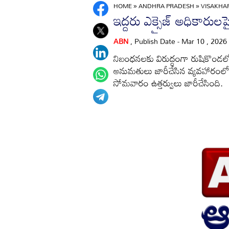
HOME
»
ANDHRA PRADESH
»
VISAKH
ఇద్దరు ఎక్సైజ్‌ అధికారుల
ABN
, Publish Date - Mar 10 , 2026
నిబంధనలకు విరుద్ధంగా రుషికొండలోని 
అనుమతులు జారీచేసిన వ్యవహారంలో బ
సోమవారం ఉత్తర్వులు జారీచేసింది.