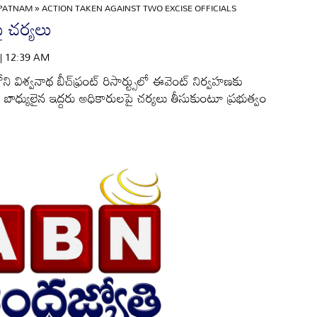
APATNAM
»
ACTION TAKEN AGAINST TWO EXCISE OFFICIALS
పై చర్యలు
 | 12:39 AM
విశ్వనాథ బీచ్‌ఫ్రంట్‌ రిసార్ట్సులో ఈవెంట్‌ నిర్వహణకు
ాధ్యులైన ఇద్దరు అధికారులపై చర్యలు తీసుకుంటూ ప్రభుత్వం