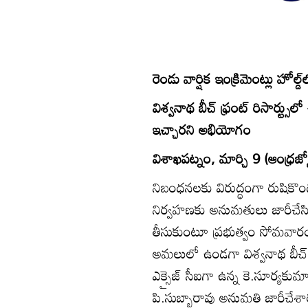
రెండు వార్షిక ఇంక్రిమెంట్లు హోల్
విశ్వనాథ బీచ్‌ ఫ్రంట్‌ రిసార్ట
ఇచ్చారని అభియోగం
విశాఖపట్నం, మార్చి 9 (ఆంధ్రజ్యో
నిబంధనలకు విరుద్ధంగా రుషికొండలో
నిర్వహణకు అనుమతులు జారీచేసిన
తీసుకుంటూ ప్రభుత్వం సోమవారం ఉత
అమలులో ఉండగా విశ్వనాథ బీచ్‌ఫ్ర
ఎక్సైజ్‌ సీఐగా ఉన్న కె.సూర్యకుమ
పి.సుబ్బారావు అనుమతి జారీచేశారు