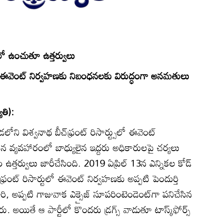
డ్‌లో ఉంచుతూ ఉత్తర్వులు
్సులో ఈవెంట్‌ నిర్వహణకు నిబంధనలకు విరుద్ధంగా అనమతులు
తి):
ని విశ్వనాథ బీచ్‌ఫ్రంట్‌ రిసార్ట్సులో ఈవెంట్‌
 వ్యవహారంలో బాధ్యులైన ఇద్దరు అధికారులపై చర్యలు
్తర్వులు జారీచేసింది. 2019 ఏప్రిల్‌ 13న ఎన్నికల కోడ్‌
ంట్‌ రిసార్టులో ఈవెంట్‌ నిర్వహణకు అప్పటి పెందుర్తి
ారి, అప్పటి గాజువాక ఎక్సైజ్‌ సూపరింటెండెంట్‌గా పనిచేసిన
. అయితే ఆ పార్టీలో కొందరు డ్రగ్స్‌ వాడుతూ టాస్క్‌ఫోర్స్‌