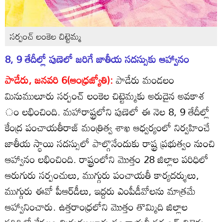
సర్పంచ్‌ లంకెల చిట్టెమ్మ
8, 9 తేదీల్లో పుణెలో జరిగే జాతీయ సదస్సుకు ఆహ్వానం
పాడేరు, జనవరి 6(ఆంధ్రజ్యోతి):
పాడేరు మండలం
మినుములూరు సర్పంచ్‌ లంకెల చిట్టెమ్మకు అరుదైన అవకాశ
ం లభించింది. మహారాష్ట్రలోని పుణెలో ఈ నెల 8, 9 తేదీల్లో
కేంద్ర పంచాయతీరాజ్‌ మంత్రిత్వ శాఖ ఆధ్వర్యంలో నిర్వహించే
జాతీయ స్థాయి సదస్సులో పాల్గొనేందుకు రాష్ట్ర ప్రభుత్వం నుంచి
ఆహ్వానం లభించింది. రాష్ట్రంలోని మొత్తం 28 జిల్లాల పరిధిలో
ఆరుగురు సర్పంచులు, ముగ్గురు పంచాయతీ కార్యదర్శులు,
ముగ్గురు ఈవో పీఆర్‌డీలు, ఇద్దరు ఎంపీడీవోలను మాత్రమే
ఆహ్వానించారు. ఉత్తరాంధ్రలోని మొత్తం తొమ్మిది జిల్లాల