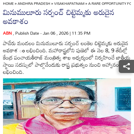
HOME
»
ANDHRA PRADESH
»
VISAKHAPATNAM
»
A RARE OPPORTUNITY F
మినుములూరు సర్పంచ్‌ చిట్టెమ్మకు అరుదైన
అవకాశం
ABN
, Publish Date - Jan 06 , 2026 | 11:35 PM
పాడేరు మండలం మినుములూరు సర్పంచ్‌ లంకెల చిట్టెమ్మకు అరుదైన
అవకాశ ం లభించింది. మహారాష్ట్రలోని పుణెలో ఈ నెల 8, 9 తేదీల్లో
కేంద్ర పంచాయతీరాజ్‌ మంత్రిత్వ శాఖ ఆధ్వర్యంలో నిర్వహించే జాతీయ
స్థాయి సదస్సులో పాల్గొనేందుకు రాష్ట్ర ప్రభుత్వం నుంచి ఆహ్వానం
లభించింది.