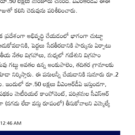
 రూ.50 లక్షలు మంజూరు చేసింది. వీఎంఆర్‌డీఏ ఈఈ
రాజుతో కలిసి చెరువును పరిశీలించారు.
 ప్రదేశంగా అభివృద్ధి చేయడంలో భాగంగా చుట్టూ
్లలు ఆడుకోవడానికి, పెద్దలు సేదతీరడానికి పార్కును ఏర్పాటు
 జాతీయ నేతల విగ్రహాలు, మధ్యలో గణేశుని విగ్రహం
చెరువు గట్టు అవతల ఉన్న అంకుపాలెం, తదితర గ్రామాలకు
డా నిర్మిస్తారు. ఈ పనులన్నీ చేయడానికి సుమారు రూ.2
. ఇందులో రూ.50 లక్షలు వీఎంఆర్‌డీఏ ఇస్తుండగా,
థకం మెటీరియల్‌ కాంపోనెంట్‌, పరిశ్రమల సీఎస్‌ఆర్‌
 (నగదు లేదా వస్తు రూపంలో) తీసుకోవాలని ఎమ్మెల్యే
| 12:46 AM