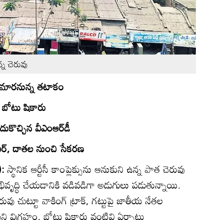
్న చెరువు
 మారనున్న తటాకం
లు, బోటు షికారు
ుకొచ్చిన వీఎంఆర్‌డీ
ఆర్‌, దాతల నుంచి సేకరణ
):
స్థానిక ఆర్టీసీ కాంప్లెక్సును ఆనుకుని ఉన్న పాత చెరువు
అభివృద్ధి చేయడానికి వడివడిగా అడుగులు పడుతున్నాయి.
రువు చుట్టూ వాకింగ్‌ ట్రాక్‌, గట్టుపై జాతీయ నేతల
ుని విగ్రహం, బోటు షికారు వంటివి ఏర్పాటు