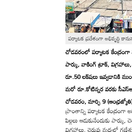
పర్యాటక ప్రదేశంగా అభివృద్ధి కానున
చోడవరంలో పర్యాటక కేంద్రంగా
పార్కు, వాకింగ్‌ ట్రాక్‌, విగ్రహా
రూ.50 లక్షలు ఇవ్వడానికి ముంద
మరో రూ.కోటిన్నర వరకు సీఎస్‌
చోడవరం, మార్చి 9 (ఆంధ్రజ్యోతి
ప్రాంతాన్ని పర్యాటక కేంద్రంగా 
పిల్లలు ఆడుకునేందుకు పార్కు, చె
విగ్రహాలు, చెరువు మధ్యలో గణేశ