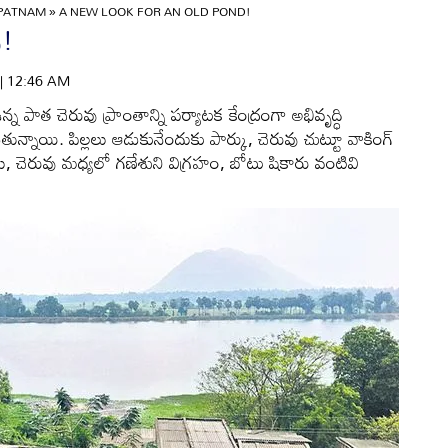
APATNAM
»
A NEW LOOK FOR AN OLD POND!
ు!
 | 12:46 AM
ి ఉన్న పాత చెరువు ప్రాంతాన్ని పర్యాటక కేంద్రంగా అభివృద్ధి
్నాయి. పిల్లలు ఆడుకునేందుకు పార్కు, చెరువు చుట్టూ వాకింగ్‌
హాలు, చెరువు మధ్యలో గణేశుని విగ్రహం, బోటు షికారు వంటివి