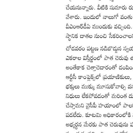
చేయనున్నారు. వీటికి సుమారు
వేశారు. ఇందులో నాలుగో వంతు
వీఎంఆర్‌డీఏ ముందుకు వచ్చింది. మ
స్థానిక దాతల నుంచి సేకరించాలని 
చోడవరం పట్టణ నడిబొడ్డున స్
ఎకరాల విస్తీర్ణంలో పాత చెరువు
అంతేకాక చెత్తాచెదారంతో డంపిం
ఆర్టీసీ కాంప్లెక్స్‌లో ప్రయాణికు
భక్తులు ముక్కు మూసుకోవాల్సి వస
నిధులు లేకపోవడంతో మరింత దుర్భ
చేస్తామని వైసీపీ హయాంలో పాల
పడలేదు. కూటమి అధికారంలోకి వచ్చ
అభ్యర్ధన మేరకు పాత చెరువును పర