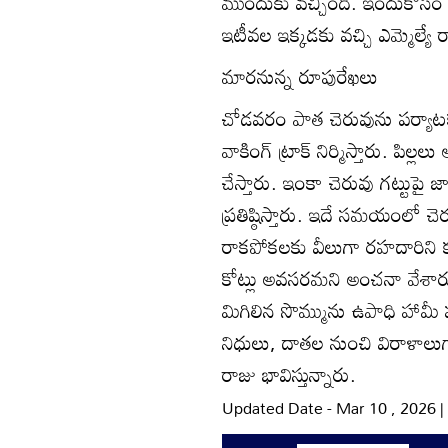
ముందుకు వచ్చింది. ఇందుకోసం
ఇటీవల ఇక్కడకు వచ్చి ఎమ్మెల్యే 
మారనున్న రూపురేఖలు
చోడవరం పాత చెరువును పర్యాటక
వాకింగ్‌ ట్రాక్‌ నిర్మిస్తారు. పిల
చేస్తారు. ఇంకా చెరువు గట్టుపై
ప్రతిష్ఠిస్తారు. ఇదే సమయంలో 
రాకపోకలకు వీలుగా రహదారిని కూ
కోట్లు అవసరమని అంచనా వేశారు
మిగిలిన సొమ్మును ఉపాధి హామీ ప
నిధులు, దాతల నుంచి విరాళాలుగా
రాజు భావిస్తున్నారు.
Updated Date - Mar 10 , 2026 