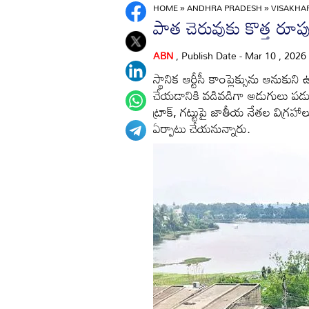
HOME
»
ANDHRA PRADESH
»
VISAKH
పాత చెరువుకు కొత్త రూప
ABN
, Publish Date - Mar 10 , 2026
స్థానిక ఆర్టీసీ కాంప్లెక్సును ఆనుకున
చేయడానికి వడివడిగా అడుగులు పడుతున
ట్రాక్‌, గట్టుపై జాతీయ నేతల విగ్ర
ఏర్పాటు చేయనున్నారు.