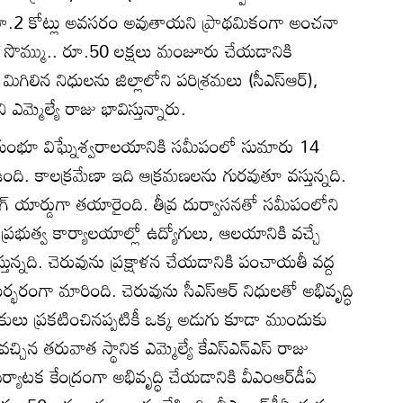
 రూ.2 కోట్లు అవసరం అవుతాయని ప్రాథమికంగా అంచనా
 సొమ్ము.. రూ.50 లక్షలు మంజూరు చేయడానికి
ిగిలిన నిధులను జిల్లాలోని పరిశ్రమలు (సీఎస్‌ఆర్‌),
ఎమ్మెల్యే రాజు భావిస్తున్నారు.
వయంభూ విఘ్నేశ్వరాలయానికి సమీపంలో సుమారు 14
 ఉంది. కాలక్రమేణా ఇది ఆక్రమణలను గురవుతూ వస్తున్నది.
గ్‌ యార్డుగా తయారైంది. తీవ్ర దుర్వాసనతో సమీపంలోని
లు, ప్రభుత్వ కార్యాలయాల్లో ఉద్యోగులు, ఆలయానికి వచ్చే
్తున్నది. చెరువును ప్రక్షాళన చేయడానికి పంచాయతీ వద్ద
రంగా మారింది. చెరువును సీఎస్‌ఆర్‌ నిధులతో అభివృద్ధి
కులు ప్రకటించినప్పటికీ ఒక్క అడుగు కూడా ముందుకు
ిన తరువాత స్థానిక ఎమ్మెల్యే కేఎస్‌ఎన్‌ఎస్‌ రాజు
్యాటక కేంద్రంగా అభివృద్ధి చేయడానికి వీఎంఆర్‌డీఏ