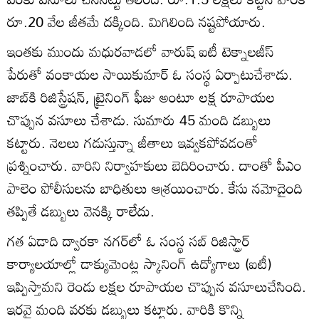
రూ.20 వేల జీతమే దక్కింది. మిగిలింది నష్టపోయారు.
ఇంతకు ముందు మధురవాడలో వారుష్‌ ఐటీ టెక్నాలజీస్‌
పేరుతో వంకాయల సాయికుమార్‌ ఓ సంస్థ ఏర్పాటుచేశాడు.
జాబ్‌కి రిజిస్ట్రేషన్‌, ట్రైనింగ్‌ ఫీజు అంటూ లక్ష రూపాయల
చొప్పున వసూలు చేశాడు. సుమారు 45 మంది డబ్బులు
కట్టారు. నెలలు గడుస్తున్నా జీతాలు ఇవ్వకపోవడంతో
ప్రశ్నించారు. వారిని నిర్వాహకులు బెదిరించారు. దాంతో పీఎం
పాలెం పోలీసులను బాధితులు ఆశ్రయించారు. కేసు నమోదైంది
తప్పితే డబ్బులు వెనక్కి రాలేదు.
గత ఏడాది ద్వారకా నగర్‌లో ఓ సంస్థ సబ్‌ రిజిస్ట్రార్‌
కార్యాలయాల్లో డాక్యుమెంట్ల స్కానింగ్‌ ఉద్యోగాలు (ఐటీ)
ఇప్పిస్తామని రెండు లక్షల రూపాయల చొప్పున వసూలుచేసింది.
ఇరవై మంది వరకు డబ్బులు కట్టారు. వారికి కొన్ని