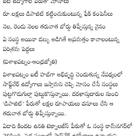
ఐటీ ఉద్యోగాల పేరుతో మోసాలు
రూ.లక్షలు డిపాజిట్‌ కట్టించుకుంటున్న ఫేక్‌ కంపెనీలు
నెల, రెండు నెలల తరువాత బోర్డు తిప్పేస్తున్న వైనం
ఏ సంస్థ అయినా డబ్బు అడిగితే అప్రమత్తం కావాలంటున్న
పరిశ్రమ పెద్దలు
(విశాఖపట్నం-ఆంధ్రజ్యోతి)
విశాఖపట్నం ఐటీ హబ్‌గా అభివృద్ధి చెందుతున్న నేపథ్యంలో
సాఫ్ట్‌వేర్‌ ఉద్యోగాలు ఇస్తామని చెప్పి మోసం చేసే సంస్థలు
పుట్టగొడుగుల్లా పుట్టుకొస్తున్నాయి. దరఖాస్తుదారుల నుంచి
‘డిపాజిట్‌’ పేరుతో లక్షల రూపాయలు వసూలు చేసి ఆ
తరువాత బోర్డు తిప్పేస్తున్నాయి.
ఏడాది కిందట ఉనతి టెక్నాలజీస్‌ పేరుతో ఓ సంస్థ రామ్‌నగర్‌లో
వెలిసింది. పెద్ద సంఖ్యలో సాఫ్ట్‌వేర్‌ ఉద్యోగాలు ఉన్నాయని