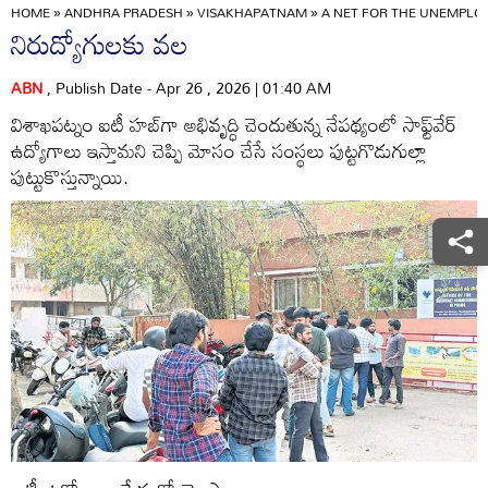
HOME
»
ANDHRA PRADESH
»
VISAKHAPATNAM
»
A NET FOR THE UNEMPLO
నిరుద్యోగులకు వల
ABN
, Publish Date - Apr 26 , 2026 | 01:40 AM
విశాఖపట్నం ఐటీ హబ్‌గా అభివృద్ధి చెందుతున్న నేపథ్యంలో సాఫ్ట్‌వేర్‌
ఉద్యోగాలు ఇస్తామని చెప్పి మోసం చేసే సంస్థలు పుట్టగొడుగుల్లా
పుట్టుకొస్తున్నాయి.