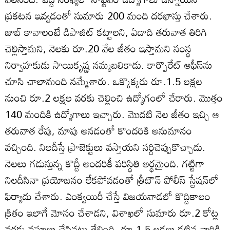
ప్రకటన ఇవ్వడంతో సుమారు 200 మంది దరఖాస్తు చేశారు.
జాబ్‌ కావాలంటే డిపాజిట్‌ కట్టాలని, ఏడాది తరువాత తిరిగి
చెల్లిస్తామని, నెలకు రూ.20 వేల జీతం ఇస్తామని సంస్థ
నిర్వాహకుడు సాయికృష్ణ నమ్మబలికాడు. కార్పొరేట్‌ ఆఫీస్‌ను
చూసి చాలామంది నమ్మేశారు. ఒక్కొక్కరు రూ.1.5 లక్షల
నుంచి రూ.2 లక్షల వరకు చెల్లించి ఉద్యోగంలో చేరారు. మొత్తం
140 మందికి ఉద్యోగాలు ఇచ్చారు. మొదటి నెల జీతం ఇచ్చి ఆ
తరువాత రేపు, మాపు అనడంతో కొందరికి అనుమానం
వచ్చింది. నిలదీస్తే ప్రాజెక్టులు వస్తాయని సర్దిచెప్పుకొచ్చాడు.
నెలలు గడుస్తున్న కొద్దీ అందరికీ పరిస్థితి అర్థమైంది. గట్టిగా
నిలదీసినా ప్రయోజనం లేకపోవడంతో త్రీటౌన్‌ పోలీస్‌ స్టేషన్‌లో
ఫిర్యాదు చేశారు. ఎంక్వయిరీ చేస్తే విజయవాడలో కొద్దికాలం
క్రితం ఇలాగే మోసం చేశాడని, విశాఖలో సుమారు రూ.2 కోట్ల
వరకు వసూలు చేసినట్టు తేలింది. రూ.1.5 లక్షలు కట్టిన వారికి