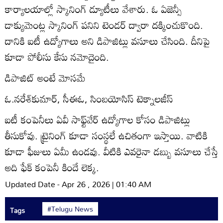
కార్యాలయాల్లో స్కానింగ్‌ డ్యూటీలు వేశారు. ఓ ఏజెన్సీ
డాక్యుమెంట్ల స్కానింగ్‌ పనిని టెండర్‌ ద్వారా దక్కించుకొంది.
దానికి ఐటీ ఉద్యోగాలు అని డిపాజిట్లు వసూలు చేసింది. దీనిపై
కూడా పోలీసు కేసు నమోదైంది.
డిపాజిట్‌ అంటే మోసమే
ఓ.నరేశ్‌కుమార్‌, సీఈఓ, సింబయోసిస్‌ టెక్నాలజీస్‌
ఐటీ కంపెనీలు ఏవీ సాఫ్ట్‌వేర్‌ ఉద్యోగాల కోసం డిపాజిట్లు
తీసుకోవు. ట్రైనింగ్‌ కూడా సంస్థలే ఉచితంగా ఇస్తాయి. వాటికి
కూడా ఫీజులు ఏమీ ఉండవు. వీటికి ఎవరైనా డబ్బు వసూలు చేస్తే
అది ఫేక్‌ కంపెనీ కిందే లెక్క.
Updated Date - Apr 26 , 2026 | 01:40 AM
#Telugu News
Tags