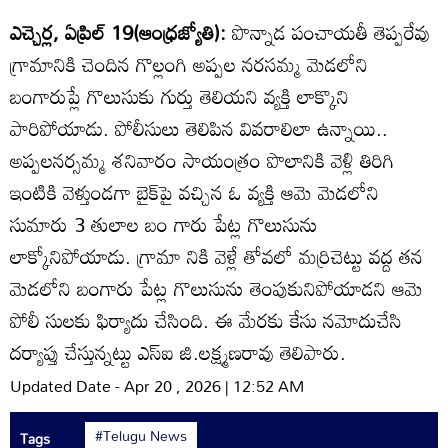
ఎచ్చెర్ల, ఏప్రిల్‌ 19(ఆంధ్రజ్యోతి):
పొన్నాడ పంచాయతీ తెప్పరేవు
గ్రామానికి చెందిన గొల్లంగి అప్పల నరసమ్మ మెడలోని
బంగారుప్లే గొలుసుకు గుర్తు తెలియని వ్యక్తి లాక్కొని
పారిపోయాడు. పోలీసులు తెలిపిన వివరాలిలా ఉన్నాయి..
అప్పలనర్సమ్మ శనివారం సాయంత్రం పొలానికి వెళ్లి తిరిగి
ఇంటికి వెళ్తుండగా బైక్‌పై వచ్చిన ఓ వ్యక్తి ఆమె మెడలోని
సుమారు 3 తులాల బం గారు పేట్ల గొలుసును
లాక్కోనిపోయాడు. గ్రామా నికి వెళ్లే తోవలో మర్రిచెట్టు వద్ద తన
మెడలోని బంగారు పేట్ల గొలుసును తెంపుకునిపోయాడని ఆమె
పోలీ సులకు ఫిర్యాదు చేసింది. ఈ మేరకు కేసు నమోదుచేసి
దర్యాప్తు చేస్తున్నట్టు ఎస్‌ఐ జి.లక్ష్మణరావు తెలిపారు.
Updated Date - Apr 20 , 2026 | 12:52 AM
#Telugu News
Tags