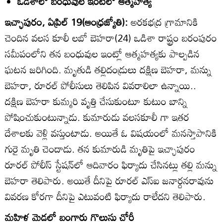
ఒడిశాలో బంధువుల ఇంటిలో ఆత్మహత్య
ఇచ్ఛాపురం, ఏప్రిల్‌ 19(ఆంధ్రజ్యోతి):
అరకభద్ర గ్రామానికి
చెందిన వలస కూలీ లబో బెహరా(24) ఒడిశా రాష్ట్రం బరంపురం
సమీపంలోని తన బంధువుల ఇంట్లో ఆత్మహత్యకు పాల్పడిన
ఘటన జరిగింది. మృతుడి తల్లిదండ్రులు దక్షిణ బెహరా, మన్ను
బెహరా, రూరల్‌ పోలీసులు తెలిపిన వివరాలిలా ఉన్నాయి..
దక్షిణ బెహరా కుమ్మరి వృత్తి చేసుకుంటూ కుటుం బాన్ని
పోషించుకుంటున్నాడు. కుమారుడు వలసకూలీ గా ఇతర
దేశాలకు వెళ్లి వస్తుంటాడు. అయితే ఓ విషయంలో మనస్తాపానికి
గురై మృతి చెందాడు. తన కుమారుడి మృతిపై ఇచ్ఛాపురం
రూరల్‌ పోలీస్‌ స్టేషన్‌లో ఆదివారం ఫిర్యాదు చేసినట్లు తల్లి మన్ను
బెహరా తెలిపారు. అయితే దీనిపై రూరల్‌ ఎస్‌ఐ జనార్దనరావును
వివరణ కోరగా దీనిపై ఎటువంటి ఫిర్యాదు రాలేదని తెలిపారు.
మహిళ మెడలో బంగారు గొలుసు చోరీ