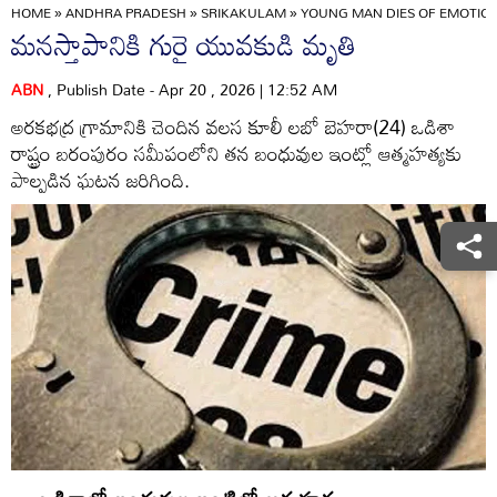
HOME
»
ANDHRA PRADESH
»
SRIKAKULAM
»
YOUNG MAN DIES OF EMOTION
మనస్తాపానికి గురై యువకుడి మృతి
ABN
, Publish Date - Apr 20 , 2026 | 12:52 AM
అరకభద్ర గ్రామానికి చెందిన వలస కూలీ లబో బెహరా(24) ఒడిశా
రాష్ట్రం బరంపురం సమీపంలోని తన బంధువుల ఇంట్లో ఆత్మహత్యకు
పాల్పడిన ఘటన జరిగింది.