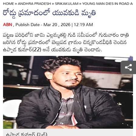
HOME
»
ANDHRA PRADESH
»
SRIKAKULAM
»
YOUNG MAN DIES IN ROAD AC
రోడ్డు ప్రమాదంలో యువకుడి మృతి
ABN
, Publish Date - Mar 20 , 2026 | 12:19 AM
పట్టణ పరిధిలోని జామి ఎల్లమ్మతల్లి గుడి సమీపంలో గురువారం రాత్రి
జరిగిన రోడ్డు ప్రమాదంలో బెల్లుపడ గ్రామం చిన్నకొండవీధికి చెందిన
ఉప్పాడ కుమార్‌(22) అనే యువకుడు మృతి చెందాడు.
ఉప్పాడ కుమార్‌ (ఫైల్‌)