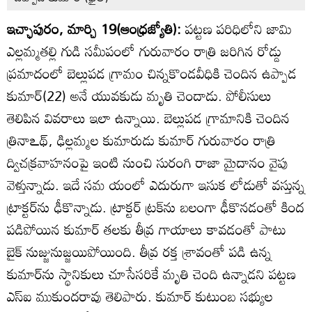
ఇచ్ఛాపురం, మార్చి 19(ఆంధ్రజ్యోతి):
పట్టణ పరిధిలోని జామి
ఎల్లమ్మతల్లి గుడి సమీపంలో గురువారం రాత్రి జరిగిన రోడ్డు
ప్రమాదంలో బెల్లుపడ గ్రామం చిన్నకొండవీధికి చెందిన ఉప్పాడ
కుమార్‌(22) అనే యువకుడు మృతి చెందాడు. పోలీసులు
తెలిపిన వివరాలు ఇలా ఉన్నాయి. బెల్లుపడ గ్రామానికి చెందిన
త్రినాఽథ్‌, ఢిల్లమ్మల కుమారుడు కుమార్‌ గురువారం రాత్రి
ద్విచక్రవాహనంపై ఇంటి నుంచి సురంగి రాజా మైదానం వైపు
వెళ్తున్నాడు. ఇదే సమ యంలో ఎదురుగా ఇసుక లోడుతో వస్తున్న
ట్రాక్టర్‌ను ఢీకొన్నాడు. ట్రాక్టర్‌ ట్రక్‌ను బలంగా ఢీకొనడంతో కింద
పడిపోయిన కుమార్‌ తలకు తీవ్ర గాయాలు కావడంతో పాటు
బైక్‌ నుజ్జునుజ్జయిపోయింది. తీవ్ర రక్త శ్రావంతో పడి ఉన్న
కుమార్‌ను స్థానికులు చూసేసరికే మృతి చెంది ఉన్నాడని పట్టణ
ఎస్‌ఐ ముకుందరావు తెలిపారు. కుమార్‌ కుటుంబ సభ్యుల