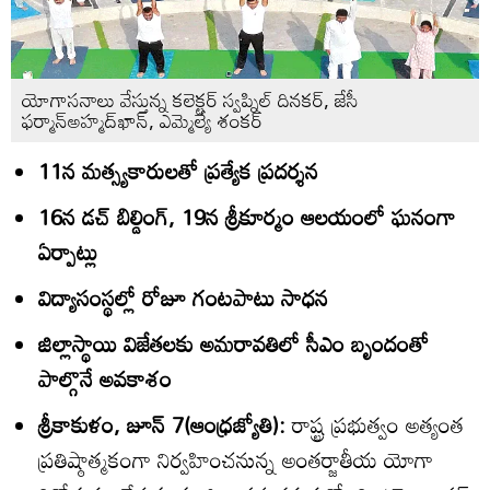
యోగాసనాలు వేస్తున్న కలెక్టర్‌ స్వప్నిల్‌ దినకర్‌, జేసీ
ఫర్మాన్‌అహ్మద్‌ఖాన్‌, ఎమ్మెల్యే శంకర్‌
11న మత్స్యకారులతో ప్రత్యేక ప్రదర్శన
16న డచ్‌ బిల్డింగ్‌, 19న శ్రీకూర్మం ఆలయంలో ఘనంగా
ఏర్పాట్లు
విద్యాసంస్థల్లో రోజూ గంటపాటు సాధన
జిల్లాస్థాయి విజేతలకు అమరావతిలో సీఎం బృందంతో
పాల్గొనే అవకాశం
శ్రీకాకుళం, జూన్‌ 7(ఆంధ్రజ్యోతి):
రాష్ట్ర ప్రభుత్వం అత్యంత
ప్రతిష్ఠాత్మకంగా నిర్వహించనున్న అంతర్జాతీయ యోగా