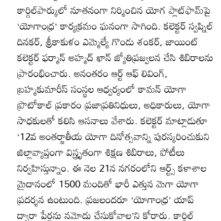
కార్గిల్‌పార్కులో నూతనంగా నిర్మించిన యోగ ప్లాట్‌ఫామ్‌పై
‘యోగాంధ్ర’ కార్యక్రమం ఘనంగా సాగింది. కలెక్టర్‌ స్వప్నిల్‌
దినకర్‌, శ్రీకాకుళం ఎమ్మెల్యే గొండు శంకర్‌, జాయింట్‌
కలెక్టర్‌ ఫర్మాన్‌ అహ్మద్‌ ఖాన్‌ జ్యోతిప్రజ్వలన చేసి శిబిరాలను
ప్రారంభించారు. అనంతరం ఆర్ట్‌ ఆఫ్‌ లివింగ్‌,
బ్రహ్మకుమారీస్‌ సంస్థల ఆధ్వర్యంలో కామన్‌ యోగా
ప్రొటోకాల్‌ ప్రకారం ప్రజాప్రతినిధులు, అధికారులు, యోగా
సాధకులతో కలిసి ఆసనాలు వేశారు. కలెక్టర్‌ మాట్లాడుతూ
‘12వ అంతర్జాతీయ యోగా దినోత్సవాన్ని పురస్కరించుకుని
జిల్లావ్యాప్తంగా విస్త్రృతంగా శిక్షణ శిబిరాలు, పోటీలు
నిర్వహిస్తున్నాం. ఈ నెల 21న నగరంలోని ఆర్ట్స్‌ కళాశాల
మైదానంలో 1500 మందితో భారీ ఎత్తున మెగా యోగా
ప్రదర్శన ఉంటుంది. ప్రజలందరూ ‘యోగాంధ్ర’ యాప్‌
ద్వారా పేర్లను నమోదు చేసుకోవాల’ని కోరారు. కార్గిల్‌