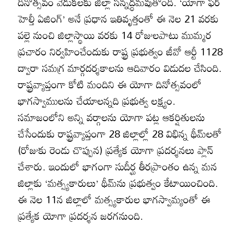
దినోత్సవం వేడుకలకు జిల్లా సన్నద్ధమవుతోంది. ‘యోగా ఫర్‌
హెల్తీ ఏజింగ్‌’ అనే ప్రధాన ఇతివృత్తంతో ఈ నెల 21 వరకు
పల్లె నుంచి జిల్లాస్థాయి వరకు 14 రోజులపాటు ముమ్మర
ప్రచారం నిర్వహించేందుకు రాష్ట్ర ప్రభుత్వం జీవో ఆర్టీ 1128
ద్వారా సమగ్ర మార్గదర్శకాలను ఆదివారం విడుదల చేసింది.
రాష్ట్రవ్యాప్తంగా కోటి మందిని ఈ యోగా దినోత్సవంలో
భాగస్వాములను చేయాలన్నది ప్రభుత్వ లక్ష్యం.
సమాజంలోని అన్ని వర్గాలను యోగా పట్ల ఆకర్షితులను
చేసేందుకు రాష్ట్రవ్యాప్తంగా 28 జిల్లాల్లో 28 విభిన్న థీమ్‌లతో
(రోజుకు రెండు చొప్పున) ప్రత్యేక యోగా ప్రదర్శనలు ప్లాన్‌
చేశారు. ఇందులో భాగంగా సుదీర్ఘ తీరప్రాంతం ఉన్న మన
జిల్లాకు ‘మత్స్యకారులు’ థీమ్‌ను ప్రభుత్వం కేటాయించింది.
ఈ నెల 11న జిల్లాలో మత్స్యకారుల భాగస్వామ్యంతో ఈ
ప్రత్యేక యోగా ప్రదర్శన జరగనుంది.