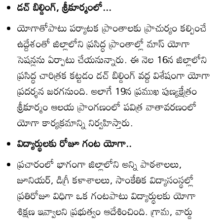
డచ్‌ బిల్డింగ్‌, శ్రీకూర్మంలో...
యోగాతోపాటు పర్యాటక ప్రాంతాలకు ప్రాచుర్యం కల్పించే
ఉద్దేశంతో జిల్లాలోని ప్రసిద్ధ ప్రాంతాల్లో మాస్‌ యోగా
సెషన్లను ఏర్పాటు చేయనున్నారు. ఈ నెల 16న జిల్లాలోని
ప్రసిద్ధ చారిత్రక కట్టడం డచ్‌ బిల్డింగ్‌ వద్ద విశేషంగా యోగా
ప్రదర్శన జరగనుంది. అలాగే 19న ప్రముఖ పుణ్యక్షేత్రం
శ్రీకూర్మం ఆలయ ప్రాంగణంలో పవిత్ర వాతావరణంలో
యోగా కార్యక్రమాన్ని నిర్వహిస్తారు.
విద్యార్థులకు రోజూ గంట యోగా..
ప్రచారంలో భాగంగా జిల్లాలోని అన్ని పాఠశాలలు,
జూనియర్‌, డిగ్రీ కళాశాలలు, సాంకేతిక విద్యాసంస్థల్లో
ప్రతిరోజూ విధిగా ఒక గంటపాటు విద్యార్థులకు యోగా
శిక్షణ ఇవ్వాలని ప్రభుత్వం ఆదేశించింది. గ్రామ, వార్డు