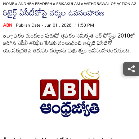
HOME
»
ANDHRA PRADESH
»
SRIKAKULAM
»
WITHDRAWAL OF ACTION AGAI
రిటైర్డ్‌ ఏసీటీవోపై చర్యల ఉపసంహరణ
ABN
, Publish Date - Jun 01 , 2026 | 11:53 PM
ఇచ్ఛాపురం మండలం పురుషో త్తపురం సమీకృత చెక్‌ పోస్ట్‌పై 2010లో
జరిగిన ఏసీబీ తనిఖీల కేసుకు సంబంధించి అప్పటి ఏసీటీవో
యు.సత్యవతిపై తదుపరి చర్యలను ప్రభు త్వం ఉపసంహరించుకుంది.