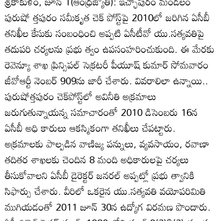
శ్రీకాకుళం, జూన్‌ 1(ఆంధ్రజ్యోతి): ఇచ్ఛాపురం మండలం
పురుషో త్తపురం సమీకృత చెక్‌ పోస్ట్‌పై 2010లో జరిగిన ఏసీబీ
తనిఖీల కేసుకు సంబంధించి అప్పటి ఏసీటీవో యు.సత్యవతిపై
తదుపరి చర్యలను ప్రభు త్వం ఉపసంహరించుకుంది. ఈ మేరకు
రెవెన్యూ శాఖ ప్రిన్సిపల్‌ సెక్రటరీ పీయూష్‌ కుమార్‌ సోమవారం
జీవోఆర్టీ నెంబర్‌ 909ను జారీ చేశారు. వివరాలిలా ఉన్నాయి..
పురుషోత్తపురం చెక్‌పోస్ట్‌లో అవినీతి అక్రమాలు
జరుగుతున్నాయన్న సమాచారంతో 2010 డిసెంబరు 16న
ఏసీబీ అధి కారులు ఆకస్మికంగా తనిఖీలు చేపట్టారు.
అక్రమాలకు పాల్పడిన వాణిజ్య పన్నులు, వ్యవసాయం, రవాణా
తదితర శాఖలకు చెందిన 8 మంది అధికారులపై చర్యలు
తీసుకోవాలని ఏసీబీ డైరెక్టర్‌ జనరల్‌ అప్పట్లో ప్రభు త్వానికి
సిఫార్సు చేశారు. వీరిలో ఒకరైన యు.సత్యవతి వయోపరిమితి
ముగియడంతో 2011 జూన్‌ 30న ఉద్యోగ విరమణ పొందారు.