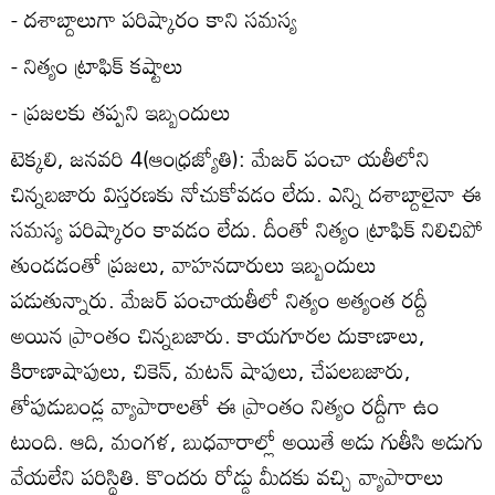
- దశాబ్దాలుగా పరిష్కారం కాని సమస్య
- నిత్యం ట్రాఫిక్‌ కష్టాలు
- ప్రజలకు తప్పని ఇబ్బందులు
టెక్కలి, జనవరి 4(ఆంధ్రజ్యోతి): మేజర్‌ పంచా యతీలోని
చిన్నబజారు విస్తరణకు నోచుకోవడం లేదు. ఎన్ని దశాబ్దాలైనా ఈ
సమస్య పరిష్కారం కావడం లేదు. దీంతో నిత్యం ట్రాఫిక్‌ నిలిచిపో
తుండడంతో ప్రజలు, వాహనదారులు ఇబ్బందులు
పడుతున్నారు. మేజర్‌ పంచాయతీలో నిత్యం అత్యంత రద్దీ
అయిన ప్రాంతం చిన్నబజారు. కాయగూరల దుకాణాలు,
కిరాణాషాపులు, చికెన్‌, మటన్‌ షాపులు, చేపలబజారు,
తోపుడుబండ్ల వ్యాపారాలతో ఈ ప్రాంతం నిత్యం రద్దీగా ఉం
టుంది. ఆది, మంగళ, బుధవారాల్లో అయితే అడు గుతీసి అడుగు
వేయలేని పరిస్థితి. కొందరు రోడ్డు మీదకు వచ్చి వ్యాపారాలు