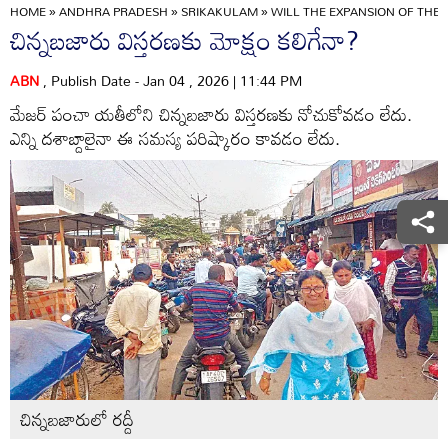
HOME
»
ANDHRA PRADESH
»
SRIKAKULAM
»
WILL THE EXPANSION OF THE 
చిన్నబజారు విస్తరణకు మోక్షం కలిగేనా?
ABN
, Publish Date - Jan 04 , 2026 | 11:44 PM
మేజర్‌ పంచా యతీలోని చిన్నబజారు విస్తరణకు నోచుకోవడం లేదు.
ఎన్ని దశాబ్దాలైనా ఈ సమస్య పరిష్కారం కావడం లేదు.
చిన్నబజారులో రద్దీ