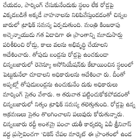
చేయడం, పార్కింగ్‌ చేసుకునేందుకు స్థలం లేక రోడ్లపై
ఎక్కడబడితే అక్కడే వాహనాలను నిలిపివేస్తుండడంతో చిన్నబ
జారులో ట్రాఫిక్‌ సమస్య ఏర్పడుతుంది. మంత్రి కింజరాపు
అచ్చెన్నాయుడు గత ఏడాదిగా ఈ ప్రాంతాన్ని మూడుసార్లు
పరిశీలించి రోడ్లు, కాలు వలను అభివృద్ధి చేయాలని
ఆదేశించారు. తోపుడు బండ్లను రోడ్లపై ఉంచకుండా
చిన్నబజారులో రెవెన్యూ అసోసియేషన్‌కు కేటాయించిన స్థలంలో
పెట్టుకునేలా చూడాలని అధికారులను ఆదేశించా రు. దీంతో
అప్పట్లో తోపుడుబండ్లను ఉంచుకునేం దుకు అధికారులు
మార్కింగ్‌ సైతం వేశారు. ఆ తరువాత పట్టించుకోకపోవడంతో
చిన్నబజారులో నిత్యం ట్రాఫిక్‌ సమస్య తలెత్తుతుంది. రోడ్లపై ఉన్న
ఆక్రమణలు సైతం తొలగించాలని పలువురు కోరుతున్నారు.
చిన్నబజారు రద్దీ అంశమై పంచా యతీ కార్యదర్శి ఏవీ శ్రీనివాస్‌
వద్ద ప్రస్తావించగా ‘చికెన్‌ చేపల మార్కెట్‌ ఈ ప్రాంతంలో ఉండ