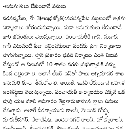
-అనుమతులు లేకుండానే పనులు
నరసన్నపేట, మే 3(ఆంధ్రజ్యోతి):నరసన్నపేట పట్టణంలో అక్రమ
నిర్మాణాలు జోరందుకున్నాయి. సుడా అనుమతులు లేకుండానే
భారీ భవంతులు వెలుస్తున్నాయి. పంచాయతీకి గానీ, సుడాకు
గానీ ఎటువంటి ఫీజు చెల్లించకుండా వందకు పైగా నిర్మాణాలు
సాగుతున్నాయి. ప్లాన్‌ ప్రకారం భవన నిర్మాణం ఎంత విలువ
చేస్తుందో ఆ విలువలో 10 శాతం వరకు ప్రభుత్వానికి పన్ను
కింద చెల్లించా లి. అలాగే లేబర్‌ సెస్‌తో పాటు అగ్నిమాపక శాఖ
అనుమతి కూడా తీసుకోవాలి. అయితే, ఇవేవీ లేకుండానే బహుళ
అంతస్థులు వెలుస్తున్నాయి. పంచాయతీ కార్యాలయం పక్కనే ఒక
షాపు యజ మాని ఆదివారం తెల్లవారుజామున శ్లాబు పనులు
చేపట్టాడు. అలాగే వీరన్నాయుడు కాలనీ, మెయిన్‌ రోడ్డు,
మారుతీనగర్‌, నేతాజీవీధి, ఇందిరానగర్‌ కాలనీ, హోడ్కోకాలనీ,
కళాసీకాలనీ, శ్రీరామనగర్‌, సౌభాగ్యలక్ష్మి కళ్యాణమండపం వద్ద,