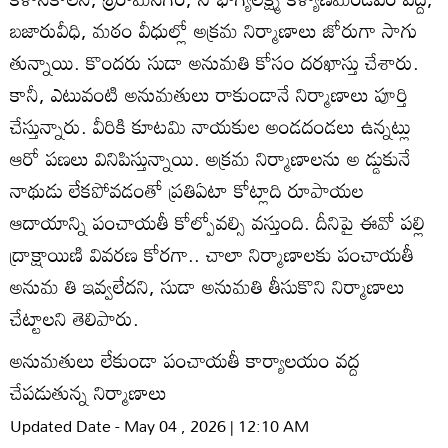
బజారువీధి, మఠం వీధుల్లో అక్రమ నిర్మాణాలు జోరుగా సాగు
తున్నాయి. కొందరు సుడా అనుమతి కోసం దరఖాస్తు చేశారు.
కానీ, ఎటువంటి అనుమతులు రాకుండానే నిర్మాణాలు పూర్తి
చేస్తున్నారు. వీరికి కూటమి నాయకుల అండదండలు ఉన్నట్లు
ఆరో పణలు వినిపిస్తున్నాయి. అక్రమ నిర్మాణాలను అ డ్డుకునే
నాథుడు లేకపోవడంతో ప్రతిఏటా కోట్లాది రూపాయల
ఆదాయాన్ని పంచాయతీ కోల్పోవల్సి వస్తుంది. దీనిపై ఈవో పల్లి
ద్రాక్షాయిణి వివరణ కోరగా.. చాలా నిర్మాణాలకు పంచాయతీ
అనుమ తి ఇవ్వలేదని, సుడా అనుమతి తీసుకొని నిర్మాణాలు
చేట్టాలని తెలిపారు.
అనుమతులు లేకుండా పంచాయతీ కార్యాలయం వద్ద
చేపడుతున్న నిర్మాణాలు
Updated Date - May 04 , 2026 | 12:10 AM