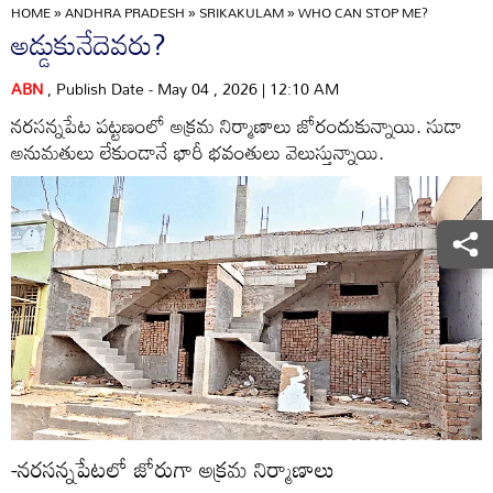
HOME
»
ANDHRA PRADESH
»
SRIKAKULAM
»
WHO CAN STOP ME?
అడ్డుకునేదెవరు?
ABN
, Publish Date - May 04 , 2026 | 12:10 AM
నరసన్నపేట పట్టణంలో అక్రమ నిర్మాణాలు జోరందుకున్నాయి. సుడా
అనుమతులు లేకుండానే భారీ భవంతులు వెలుస్తున్నాయి.
-నరసన్నపేటలో జోరుగా అక్రమ నిర్మాణాలు