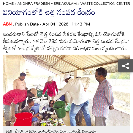
HOME
»
ANDHRA PRADESH
»
SRIKAKULAM
»
WASTE COLLECTION CENTER I
వినియోగంలోకి చెత్త సంపద కేంద్రం
ABN
, Publish Date - Apr 04 , 2026 | 11:43 PM
బందరువాని పేటలో చెత్త సంపద సేకరణ కేంద్రాన్ని విని యోగంలోకి
తీసుకువచ్చారు. గత నెల 28న ‘నిరు పయోగంగా చెత్త సంపద కేంద్రం’
శీర్షికతో ‘ఆంధ్రజ్యోతి’లో వచ్చిన కథనా నికి అధికారులు స్పందించారు.
తడి, పొడి చెత్తను వేరుచేస్తున్న పంచాయతీ సిబ్బంది