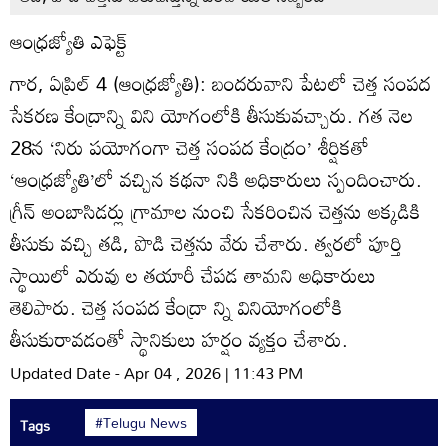
ఆంధ్రజ్యోతి ఎఫెక్ట్‌
గార, ఏప్రిల్‌ 4 (ఆంధ్రజ్యోతి): బందరువాని పేటలో చెత్త సంపద
సేకరణ కేంద్రాన్ని విని యోగంలోకి తీసుకువచ్చారు. గత నెల
28న ‘నిరు పయోగంగా చెత్త సంపద కేంద్రం’ శీర్షికతో
‘ఆంధ్రజ్యోతి’లో వచ్చిన కథనా నికి అధికారులు స్పందించారు.
గ్రీన్‌ అంబాసిడర్లు గ్రామాల నుంచి సేకరించిన చెత్తను అక్కడికి
తీసుకు వచ్చి తడి, పొడి చెత్తను వేరు చేశారు. త్వరలో పూర్తి
స్థాయిలో ఎరువు ల తయారీ చేపడ తామని అధికారులు
తెలిపారు. చెత్త సంపద కేంద్రా న్ని వినియోగంలోకి
తీసుకురావడంతో స్థానికులు హర్షం వ్యక్తం చేశారు.
Updated Date - Apr 04 , 2026 | 11:43 PM
#Telugu News
Tags