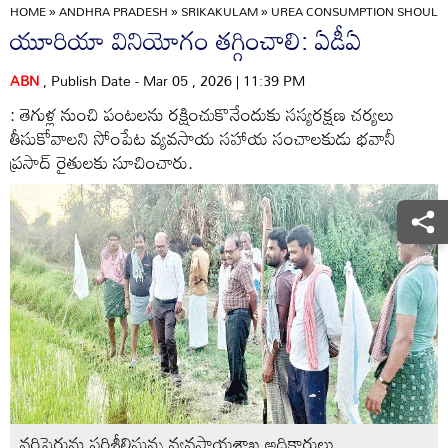
HOME
»
ANDHRA PRADESH
»
SRIKAKULAM
»
UREA CONSUMPTION SHOULD 
యూరియా వినియోగం తగ్గించాలి: ఏడీఏ
ABN
, Publish Date - Mar 05 , 2026 | 11:39 PM
: తెగుళ్ల నుంచి పంటలను రక్షించుకొనేందుకు సస్యరక్షణ చర్యలు
తీసుకోవాలని సోంపేట వ్యవసాయ సహాయ సంచాలకుడు భవానీ
ప్రసాద్‌ రైతులకు సూచించారు.
వరిపైరును పరిశీలిస్తున్న వ్యవసాయశాఖ అధికారులు