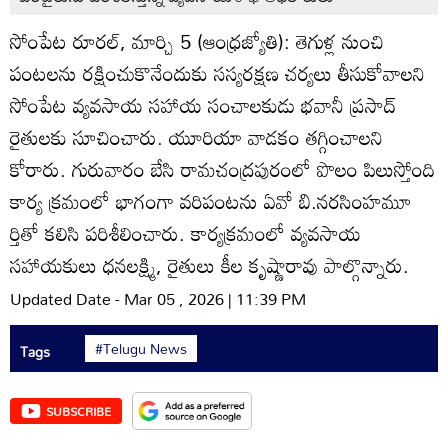
సోంపేట రూరల్‌, మార్చి 5 (ఆంధ్రజ్యోతి): తెగుళ్ల నుంచి
పంటలను రక్షించుకొనేందుకు సస్యరక్షణ చర్యలు తీసుకోవాలని
సోంపేట వ్యవసాయ సహాయ సంచాలకుడు భవానీ ప్రసాద్‌
రైతులకు సూచించారు. యూరియా వాడకం తగ్గించాలని
కోరారు. గురువారం బేసి రామచంద్రపురంలో పొలం పిలుస్తోంది
కార్య క్రమంలో భాగంగా వరిపంటను ఏవో బి.నరసింహమూ
ర్తితో కలిసి పరిశీలించారు. కార్యక్రమంలో వ్యవసాయ
సహాయకులు ధనలక్ష్మి, రైతులు కీల కృష్ణారావు పాల్గొన్నారు.
Updated Date - Mar 05 , 2026 | 11:39 PM
#Telugu News
Tags
SUBSCRIBE