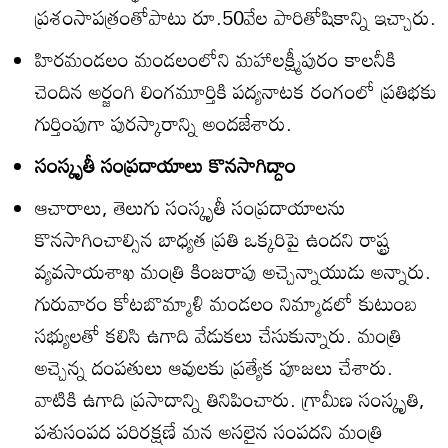
ప్రశంసాపత్రంతోపాటు రూ.50వేల పారితోషికాన్ని ఇచ్చారు.
హిరమండలం మండలంలోని మహాలక్ష్మీపురం కాలనీకి
చెందిన అర్జంగి లింగమూర్తికి పద్యనాటక రంగంలో ప్రతిభకు
గుర్తింపుగా పురస్కారాన్ని అందజేశారు.
సంస్కృతీ సంప్రదాయాలు కొనసాగిద్దాం
ఆచారాలు, తెలుగు సంస్కృతీ సంప్రదాయాలను
కొనసాగించాల్సిన బాధ్యత ప్రతి ఒక్కరిపై ఉందని రాష్ట్ర
వ్యవసాయశాఖ మంత్రి కింజరాపు అచ్చెన్నాయుడు అన్నారు.
గురువారం కోటబొమ్మాళి మండలం నిమ్మాడలో కుటుంబ
సభ్యులతో కలిసి ఉగాది వేడుకలు చేసుకున్నారు. మంత్రి
అచ్చెన్న దంపతులు ఆవులకు ప్రత్యేక పూజలు చేశారు.
వాటికి ఉగాది ప్రసాదాన్ని తినిపించారు. గ్రామీణ సంస్కృతి,
పశుసంపద పరిరక్షణే మన అసలైన సంపదని మంత్రి