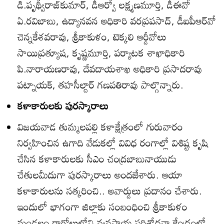
డి.పృథ్వీరాజ్‌కుమార్‌, డీఆర్వో లక్ష్మణమూర్తి, డీఈవో
ఏ.రవిబాబు, ఉద్యానవన అధికారి వరప్రపసాద్‌, డీఐపీఆర్‌వో
చెన్నకేశవరావు, శ్రీకాకుళం, టెక్కలి ఆర్డీవోలు
సాయిప్రత్యూష, కృష్ణమూర్తి, పర్యాటక శాఖాధికారి
పి.నారాయణరావు, దేవదాయశాఖ అధికారి ప్రసాదరావు
పట్నాయక్‌, తహసీల్దార్‌ గణపతిరావు పాల్గొన్నారు.
కళాకారులకు పురస్కారాలు
విజయవాడ తుమ్మలపల్లి కళాక్షేత్రంలో గురువారం
నిర్వహించిన ఉగాది వేడుకల్లో వివిధ రంగాల్లో విశిష్ట కృషి
చేసిన కళాకారులకు సీఎం చంద్రబాబునాయుడు
చేతులమీదుగా పురస్కారాలు అందజేశారు. ఆయా
కళాకారులను సత్కరించి.. అవార్డులు ప్రదానం చేశారు.
ఇందులో భాగంగా జిల్లాకు సంబంధించి శ్రీకాకుళం
మండలం రాగోలులోని వ్యవసాయ పరిశోధనా కేంద్రంలో