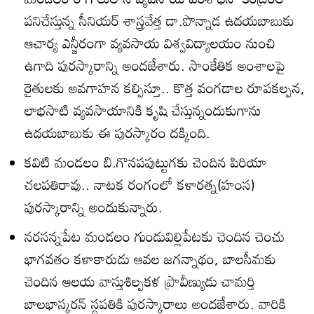
పనిచేస్తున్న సీనియర్‌ శాస్త్రవేత్త డా.పొన్నాడ ఉదయబాబుకు
ఆచార్య ఎన్జీరంగా వ్యవసాయ విశ్వవిద్యాలయం నుంచి
ఉగాది పురస్కారాన్ని అందజేశారు. సాంకేతిక అంశాలపై
రైతులకు అవగాహన కల్పిస్తూ.. కొత్త వంగడాల రూపకల్పన,
లాభసాటి వ్యవసాయానికి కృషి చేస్తున్నందుకుగాను
ఉదయబాబుకు ఈ పురస్కారం దక్కింది.
కవిటి మండలం బి.గొనపపుట్టుగకు చెందిన పిరియా
చలపతిరావు.. నాటక రంగంలో కళారత్న(హంస)
పురస్కారాన్ని అందుకున్నారు.
నరసన్నపేట మండలం గుండువిల్లిపేటకు చెందిన చెంచు
భాగవతం కళాకారుడు ఆవల జగన్నాథం, బాలసీమకు
చెందిన ఆలయ వాస్తుశిల్పకళ ప్రావీణ్యుడు చామర్తి
బాలభాస్కరన్‌ స్థపతికి పురస్కారాలు అందజేశారు. వారికి