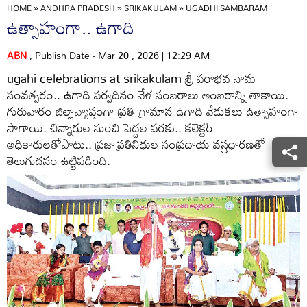
HOME
»
ANDHRA PRADESH
»
SRIKAKULAM
»
UGADHI SAMBARAM
ఉత్సాహంగా.. ఉగాది
ABN
, Publish Date - Mar 20 , 2026 | 12:29 AM
ugahi celebrations at srikakulam శ్రీ పరాభవ నామ
సంవత్సరం.. ఉగాది పర్వదినం వేళ సంబరాలు అంబరాన్ని తాకాయి.
గురువారం జిల్లావ్యాప్తంగా ప్రతి గ్రామాన ఉగాది వేడుకలు ఉత్సాహంగా
సాగాయి. చిన్నారుల నుంచి పెద్దల వరకు.. కలెక్టర్‌
అధికారులతోపాటు.. ప్రజాప్రతినిధుల సంప్రదాయ వస్త్రధారణతో
తెలుగుదనం ఉట్టిపడింది.