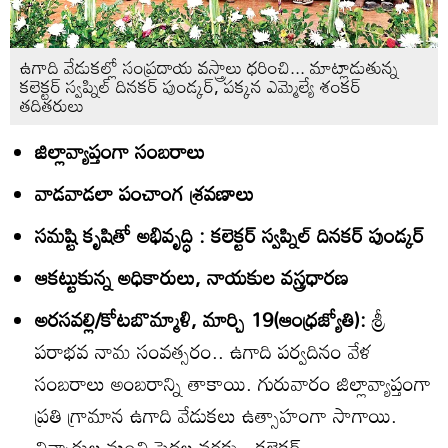
ఉగాది వేడుకల్లో సంప్రదాయ వస్త్రాలు ధరించి... మాట్లాడుతున్న
కలెక్టర్‌ స్వప్నిల్‌ దినకర్‌ పుండ్కర్‌, పక్కన ఎమ్మెల్యే శంకర్‌
తదితరులు
జిల్లావ్యాప్తంగా సంబరాలు
వాడవాడలా పంచాంగ శ్రవణాలు
సమష్టి కృషితో అభివృద్ధి : కలెక్టర్‌ స్వప్నిల్‌ దినకర్‌ పుండ్కర్‌
ఆకట్టుకున్న అధికారులు, నాయకుల వస్త్రధారణ
అరసవల్లి/కోటబొమ్మాళి, మార్చి 19(ఆంధ్రజ్యోతి):
శ్రీ
పరాభవ నామ సంవత్సరం.. ఉగాది పర్వదినం వేళ
సంబరాలు అంబరాన్ని తాకాయి. గురువారం జిల్లావ్యాప్తంగా
ప్రతి గ్రామాన ఉగాది వేడుకలు ఉత్సాహంగా సాగాయి.
చిన్నారుల నుంచి పెద్దల వరకు.. కలెక్టర్‌