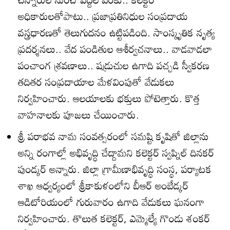
అధికారులతోపాటు.. ప్రజాప్రతినిధుల సంప్రదాయ
వస్త్రధారణతో తెలుగుదనం ఉట్టిపడింది. సాంస్కృతిక నృత్య
ప్రదర్శనలు.. వేద పండితుల ఆశీర్వచనాలు.. వాడవాడలా
పంచాంగ శ్రవణాలు.. షడ్రుచుల ఉగాది పచ్చడి స్వీకరణ
తదితర సంప్రదాయాల మేళవింపుతో వేడుకలు
నిర్వహించారు. ఆలయాలకు భక్తులు పోటెత్తారు. కొత్త
వాహనాలకు పూజలు చేయించారు.
శ్రీ పరాభవ నామ సంవత్సరంలో సమష్టి కృషితో జిల్లాను
అన్ని రంగాల్లో అభివృద్ధి చేద్దామని కలెక్టర్‌ స్వప్నిల్‌ దినకర్‌
పుండ్కర్‌ అన్నారు. జిల్లా గ్రామీణాభివృద్ధి సంస్థ, పర్యాటక
శాఖ ఆధ్వర్యంలో శ్రీకాకుళంలోని బీఆర్‌ అంబేడ్కర్‌
ఆడిటోరియంలో గురువారం ఉగాది వేడుకలు ఘనంగా
నిర్వహించారు. తొలుత కలెక్టర్‌, ఎమ్మెల్యే గొండు శంకర్‌