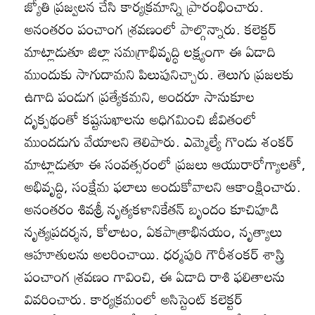
జ్యోతి ప్రజ్వలన చేసి కార్యక్రమాన్ని ప్రారంభించారు.
అనంతరం పంచాంగ శ్రవణంలో పాల్గొన్నారు. కలెక్టర్‌
మాట్లాడుతూ జిల్లా సమగ్రాభివృద్ధి లక్ష్యంగా ఈ ఏడాది
ముందుకు సాగుదామని పిలుపునిచ్చారు. తెలుగు ప్రజలకు
ఉగాది పండుగ ప్రత్యేకమని, అందరూ సానుకూల
దృక్పథంతో కష్టసుఖాలను అధిగమించి జీవితంలో
ముందడుగు వేయాలని తెలిపారు. ఎమ్మెల్యే గొండు శంకర్‌
మాట్లాడుతూ ఈ సంవత్సరంలో ప్రజలు ఆయురారోగ్యాలతో,
అభివృద్ధి, సంక్షేమ ఫలాలు అందుకోవాలని ఆకాంక్షించారు.
అనంతరం శివశ్రీ నృత్యకళానికేతన్‌ బృందం కూచిపూడి
నృత్యప్రదర్శన, కోలాటం, ఏకపాత్రాభినయం, నృత్యాలు
ఆహూతులను అలరించాయి. ధర్మపురి గౌరీశంకర్‌ శాస్త్రి
పంచాంగ శ్రవణం గావించి, ఈ ఏడాది రాశి ఫలితాలను
వివరించారు. కార్యక్రమంలో అసిస్టెంట్‌ కలెక్టర్‌