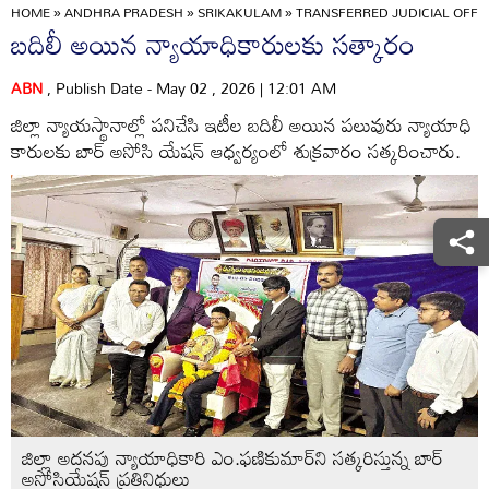
HOME
»
ANDHRA PRADESH
»
SRIKAKULAM
»
TRANSFERRED JUDICIAL OFFIC
బదిలీ అయిన న్యాయాధికారులకు సత్కారం
ABN
, Publish Date - May 02 , 2026 | 12:01 AM
జిల్లా న్యాయస్థానాల్లో పనిచేసి ఇటీల బదిలీ అయిన పలువురు న్యాయాధి
కారులకు బార్‌ అసోసి యేషన్‌ ఆధ్వర్యంలో శుక్రవారం సత్కరించారు.
జిల్లా అదనపు న్యాయాధికారి ఎం.ఫణికుమార్‌ని సత్కరిస్తున్న బార్‌
అసోసియేషన్‌ ప్రతినిధులు