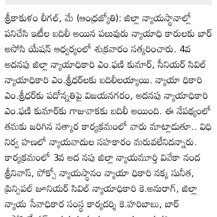
శ్రీకాకుళం లీగల్‌, మే (ఆంధ్రజ్యోతి): జిల్లా న్యాయస్థానాల్లో
పనిచేసి ఇటీల బదిలీ అయిన పలువురు న్యాయాధి కారులకు బార్‌
అసోసి యేషన్‌ ఆధ్వర్యంలో శుక్రవారం సత్కరించారు. 4వ
అదనపు జిల్లా న్యాయాధికారి ఎం.ఫణి కుమార్‌, సీనియర్‌ సివిల్‌
న్యాయాధికారి ఎం.శ్రీధర్‌లకు బదిలీలయ్యాయి. న్యాయా ధికారి
ఎం.శ్రీధర్‌కు పదోన్నతిపై విజయనగరం, అదనపు న్యాయాధికారి
ఎం.ఫణి కుమార్‌కు గాజువాకకు బదిలీ అయింది. ఈ నేపథ్యంలో
తమకు జరిగిన సత్కార కార్యక్రమంలో వారు మాట్లాడుతూ.. విధి
నిర్వ హణలో న్యాయవాదుల సహకారం మరువలేనిదన్నారు.
కార్యక్రమంలో 3వ అద నపు జిల్లా న్యాయమూర్తి వివేకా నంద
శ్రీనివాస్‌, పోక్సో న్యాయస్థానం న్యాయా ధికారి నక్క సునీత,
ప్రిన్సిపల్‌ జూనియర్‌ సివిల్‌ న్యాయాధికారి కె.అనురాగ్‌, జిల్లా
న్యాయ సేవాధికార సంస్థ కార్యదర్శి కె.హరిబాబు, బార్‌