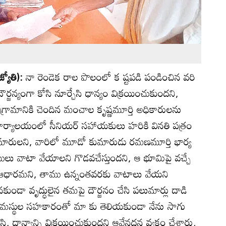
యోతి):
నా రెండెక రాల పొలంలో క ష్టపడి పండించిన వరి
్జన్యంగా కోసి నూర్చేసి ధాన్యం విక్రయించుకుందని,
రామానికి చెందిన మంచాల కృష్ణమూర్తి అధికారులను
 కార్యాలయంలో సీనియర్‌ సహాయకులు హరికి వినతి పత్రం
ుమారులని, వారిలో మూడో కుమారుడు రమణమూర్తి భార్య
లు వాటా వేయాలని గొడవచేస్తుందని, ఆ భూమిపై వచ్చే
 ఆధారమని, తాము ఉన్నంతవరకు వాటాలు వేయని
నకుండా వృద్ధులైన తమపై దౌర్జనం చేసి పలుమార్లు దాడి
రామస్థుల సహకారంతో మా కు తెలియకుండా నేను సాగు
, ధాన్యాన్ని విక్రయించుకుందని ఆవేనదన వ్యక్తం చేశారు.