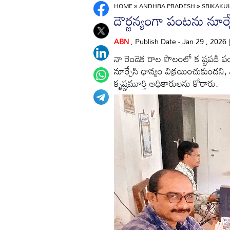
HOME
»
ANDHRA PRADESH
»
SRIKAK
దౌర్జన్యంగా పంటను నూర్
ABN
, Publish Date - Jan 29 , 2026
నా రెండెక రాల పొలంలో క ష్టపడి ప
నూర్చేసి ధాన్యం విక్రయించుకుంద
కృష్ణమూర్తి అధికారులను కోరారు.