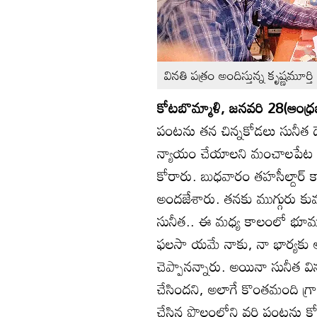
వినతి పత్రం అందిస్తున్న కృష్ణమూర్తి
కోటబొమ్మాళి, జనవరి 28(ఆంధ్రజ్
పంటను తన చిన్నకోడలు సునీత దౌర
న్యాయం చేయాలని మంచాలపేట గ్
కోరారు. బుధవారం తహసీల్దార్‌
అందజేశారు. తనకు ముగ్గురు క
సునీత.. ఈ మధ్య కాలంలో భూము
ఫలసా యమే నాకు, నా భార్యకు
చెప్పానన్నారు. అయినా సునీత వి
చేసిందని, అలాగే కొంతమంది గ్
చేసిన పొలంలోని వరి పంటను కోసి