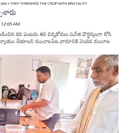
ULAM
»
THEY THRESHED THE CROP WITH BRUTALITY
చేశారు
 | 12:05 AM
ండించిన వరి పంటను తన చిన్నకోడలు సునీత దౌర్జన్యంగా కోసి
ని, న్యాయం చేయాలని మంచాలపేట గ్రామానికి చెందిన మంచాల