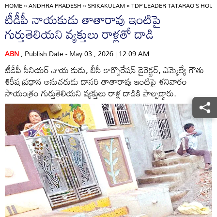
HOME
»
ANDHRA PRADESH
»
SRIKAKULAM
»
TDP LEADER TATARAO'S HOUS
టీడీపీ నాయకుడు తాతారావు ఇంటిపై
గుర్తుతెలియని వ్యక్తులు రాళ్లతో దాడి
ABN
, Publish Date - May 03 , 2026 | 12:09 AM
టీడీపీ సీనియర్‌ నాయ కుడు, బీసీ కార్పొరేషన్‌ డైరెక్టర్‌, ఎమ్మెల్యే గౌతు
శిరీష ప్రధాన అనుచరుడు దాసరి తాతారావు ఇంటిపై శనివారం
సాయంత్రం గుర్తుతెలియని వ్యక్తులు రాళ్ల దాడికి పాల్పడ్డారు.