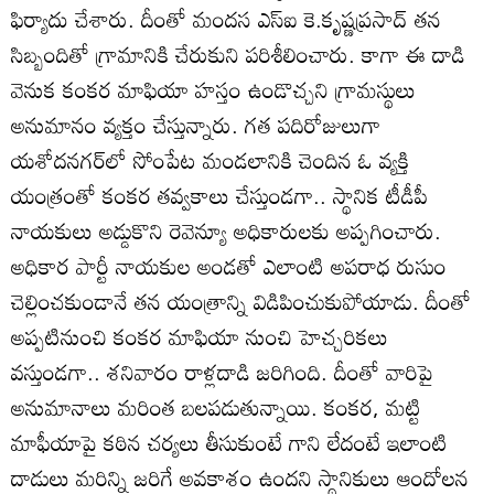
ఫిర్యాదు చేశారు. దీంతో మందస ఎస్‌ఐ కె.కృష్ణప్రసాద్‌ తన
సిబ్బందితో గ్రామానికి చేరుకుని పరిశీలించారు. కాగా ఈ దాడి
వెనుక కంకర మాఫియా హస్తం ఉండొచ్చని గ్రామస్థులు
అనుమానం వ్యక్తం చేస్తున్నారు. గత పదిరోజులుగా
యశోదనగర్‌లో సోంపేట మండలానికి చెందిన ఓ వ్యక్తి
యంత్రంతో కంకర తవ్వకాలు చేస్తుండగా.. స్థానిక టీడీపీ
నాయకులు అడ్డుకొని రెవెన్యూ అధికారులకు అప్పగించారు.
అధికార పార్టీ నాయకుల అండతో ఎలాంటి అపరాధ రుసుం
చెల్లించకుండానే తన యంత్రాన్ని విడిపించుకుపోయాడు. దీంతో
అప్పటినుంచి కంకర మాఫియా నుంచి హెచ్చరికలు
వస్తుండగా.. శనివారం రాళ్లదాడి జరిగింది. దీంతో వారిపై
అనుమానాలు మరింత బలపడుతున్నాయి. కంకర, మట్టి
మాఫీయాపై కఠిన చర్యలు తీసుకుంటే గాని లేదంటే ఇలాంటి
దాడులు మరిన్ని జరిగే అవకాశం ఉందని స్థానికులు ఆందోలన