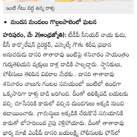
ఇంటి గేటు వద్ద ఉన్న రాళ్లు
మందస మండలం గొల్లలపాలెంలో ఘటన
హరిపురం, మే 2(ఆంధ్రజ్యోతి):
టీడీపీ సీనియర్‌ నాయ కుడు,
బీసీ కార్పొరేషన్‌ డైరెక్టర్‌, ఎమ్మెల్యే గౌతు శిరీష ప్రధాన
అనుచరుడు దాసరి తాతారావు ఇంటిపై శనివారం సాయంత్రం
గుర్తుతెలియని వ్యక్తులు రాళ్ల దాడికి పాల్పడ్డారు. స్థానికులు,
పోలీసులు తెలిపిన వివరాల మేరకు.. దాసరి తాతారావు
శనివారం నాలుగు గంటల సమయంలో ఇంటిలో ఉండగా
ఒక్కసారిగా రాళ్లు దాడి జరిగింది. దీంతో ఉలిక్కిపడి బయటకు
వచ్చి చూసేసరికి కారులో వచ్చిన దుండగులు అక్కడి నుంచి
ఉడాయించారు. గ్రామస్థులు అక్కడికి చేరుకొనే సమయానికి
కారుతో లోహరిబంద వైపు వెళ్లిపోయారు. దీంతో తాతారావు
భార్య మాజీ ఎంపీపీ దాసరి జయలక్ష్మి పోలీసులకు ఫోన్‌లో