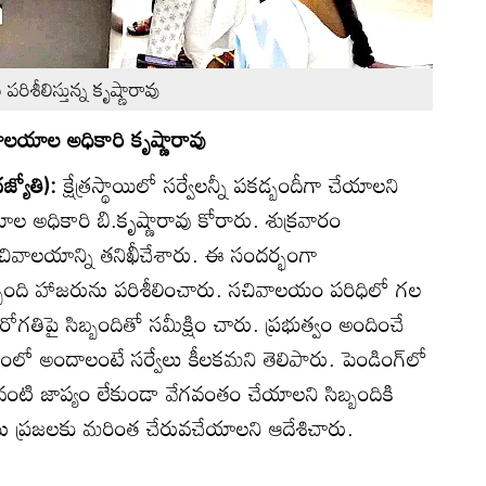
రిశీలిస్తున్న కృష్ణారావు
ాలయాల అధికారి కృష్ణారావు
్యోతి):
క్షేత్రస్థాయిలో సర్వేలన్నీ పకడ్బందీగా చేయాలని
ల అధికారి బి.కృష్ణారావు కోరారు. శుక్రవారం
సచివాలయాన్ని తనిఖీచేశారు. ఈ సందర్భంగా
బ్బంది హాజరును పరిశీలించారు. సచివాలయం పరిధిలో గల
ురోగతిపై సిబ్బందితో సమీక్షిం చారు. ప్రభుత్వం అందించే
లో అందాలంటే సర్వేలు కీలకమని తెలిపారు. పెండింగ్‌లో
ువంటి జాప్యం లేకుండా వేగవంతం చేయాలని సిబ్బందికి
 ప్రజలకు మరింత చేరువచేయాలని ఆదేశిచారు.