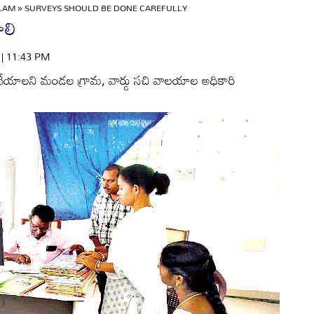
ULAM
»
SURVEYS SHOULD BE DONE CAREFULLY
ాలి
6 | 11:43 PM
దీగా చేయాలని మండల గ్రామ, వార్డు సచి వాలయాల అధికారి