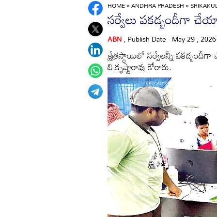
HOME
»
ANDHRA PRADESH
»
SRIKAK
సర్వేలు పకడ్బందీగా చేయ
ABN
, Publish Date - May 29 , 202
క్షేత్రస్థాయిలో సర్వేలన్నీ పకడ్బం
బి.కృష్ణారావు కోరారు.