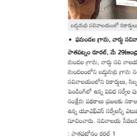
బడ్డుమర్రి సచివాలయంలో రికార్డులు ప
ఫమండల గ్రామ, వార్డు సచివ
పాతపట్నం రూరల్‌, మే 29(ఆంధ్రజ
మండల గ్రామ, వార్డు సచి వాలయా
మండలంలోని బడ్డుమర్రి గ్రామ 
సచివాలయంలోని రికార్డులు, సి
పెండింగ్‌లో ఉన్న వివిధ సర్వేల ప
సంక్షేమ పథకాలు ప్రజలకు సకాలం
ఉన్న యూఎఫ్‌ఎస్‌ సర్వేలన్నీ ఎట
సూచించారు. సచివాలయ సేవలను
: పాతపటోనం రరల్‌ 1