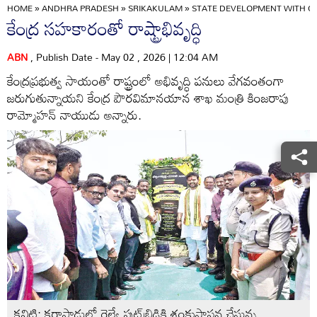
HOME
»
ANDHRA PRADESH
»
SRIKAKULAM
»
STATE DEVELOPMENT WITH C
కేంద్ర సహకారంతో రాష్ట్రాభివృద్ధి
ABN
, Publish Date - May 02 , 2026 | 12:04 AM
కేంద్రప్రభుత్వ సాయంతో రాష్ట్రంలో అభివృద్ధి పనులు వేగవంతంగా
జరుగుతున్నాయని కేంద్ర పౌరవిమానయాన శాఖ మంత్రి కింజరాపు
రామ్మోహన్‌ నాయుడు అన్నారు.
కవిటి: కరాపాడులో రైల్వే ఫుట్‌బ్రిడ్జికి శంకుస్థాపన చేస్తున్న