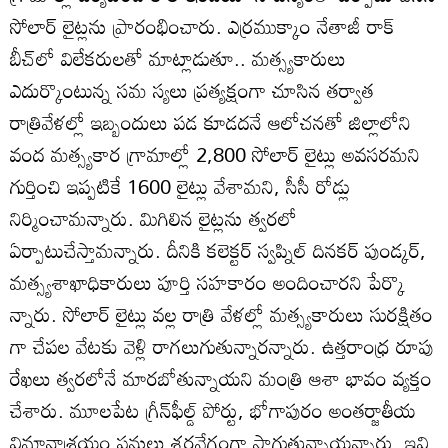
సోలార్‌ లైట్లను ప్రారంభించారు. ఎర్రముక్కాం నేతాజీ రాక్‌
బీచ్‌లో విలేకరులతో మాట్లాడుతూ.. మత్స్యకారులు
ఎదుర్కొంటున్న సమ స్యలు ప్రత్యక్షంగా చూసిన తర్వాత
రాత్రివేళల్లో ఇబ్బందులు పడ కూడదనే ఆలోచనతో జిల్లాలోని
వంద మత్స్యకార గ్రామాల్లో 2,800 సోలార్‌ లైట్లు అవసరమని
గుర్తించి ఇప్పటికే 1600 లైట్లు వేశామని, సీసీ రోడ్లు
నిర్మించామన్నారు. మిగిలిన లైట్లను త్వరలో
ఏర్పాటుచేస్తామన్నారు. దీనికి కలెక్టర్‌ స్వప్నిల్‌ దినకర్‌ పుండ్కర్‌,
మత్స్యశాఖాధికారులు పూర్తి సహకారం అందించారని పేర్కొ
న్నారు. సోలార్‌ లైట్లు వల్ల రాత్రి వేళల్లో మత్స్యకారులు సురక్షితం
గా చేపల వేటకు వెళ్లి రాగలుగుతున్నారన్నారు. ఉత్తరాంధ్ర రూపు
రేఖలు త్వరలోనే మారబోతున్నాయని మంత్రి ఆశా భావం వ్యక్తం
చేశారు. మూలపేట గ్రీన్‌ఫీల్డ్‌ పోర్టు, భోగాపురం అంతర్జాతీయ
విమానాశ్రయం పనులు శరవేగంగా సాగుతున్నాయన్నారు. ఇవి