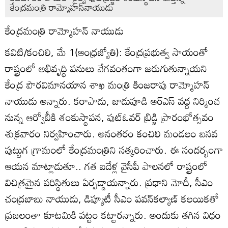
కేంద్రమంత్రి రామ్మోహన్‌నాయుడు
కేంద్రమంత్రి రామ్మోహన్‌ నాయుడు
కవిటి/కంచిలి, మే 1(ఆంధ్రజ్యోతి): కేంద్రప్రభుత్వ సాయంతో
రాష్ట్రంలో అభివృద్ధి పనులు వేగవంతంగా జరుగుతున్నాయని
కేంద్ర పౌరవిమానయాన శాఖ మంత్రి కింజరాపు రామ్మోహన్‌
నాయుడు అన్నారు. కరాపాడు, జాడుపూడి ఆర్‌ఎస్‌ వద్ద నిర్మించ
నున్న ఆర్వోబీకి శంకుస్థాపన, పుట్‌ఓవర్‌ బ్రిడ్జి ప్రారంభోత్సవం
శుక్రవారం నిర్వహించారు. అనంతరం కంచిలి మండలం బసవ
పుట్టుగ గ్రామంలో కేంద్రమంత్రిని సత్కరించారు. ఈ సందర్భంగా
ఆయన మాట్లాడుతూ.. గత ఐదేళ్ల వైసీపీ పాలనలో రాష్ట్రంలో
విచిత్రమైన పరిస్థితులు ఏర్పడ్డాయన్నారు. ప్రధాని మోదీ, సీఎం
చంద్రబాబు నాయుడు, డిప్యూటీ సీఎం పవన్‌కల్యాణ్‌ కలయికతో
ప్రజలంతా కూటమికి పట్టం కట్టారన్నారు. అందుకు తగిన విధం