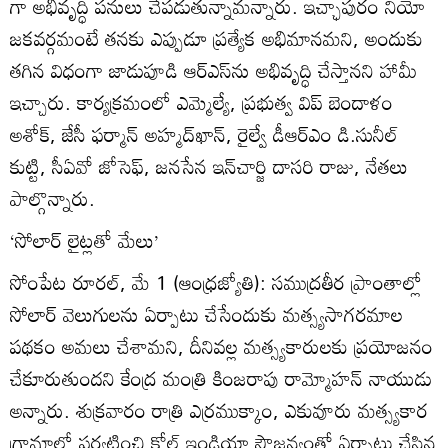
గా అభివృద్ధి పనులు చేపడుతున్నామన్నారు. ఇచ్ఛాపురం నియో
జకవర్గమంటే తనకు ఎప్పుడూ ప్రత్యేక అభిమానమని, అందుకు
తగిన విధంగా జాడుపూడి ఆర్‌ఎస్‌ను అభివృద్ధి చేస్తానని హామీ
ఇచ్చారు. కార్యక్రమంలో ఎమ్మెల్యే, ప్రభుత్వ విప్‌ బెందాళం
అశోక్‌, జేసీ ఫర్మాన్‌ అహ్మద్‌ఖాన్‌, రైల్వే డీఆర్‌ఎం డి.సునీల్‌
కుట్టి, సీఏవో జోసెఫ్‌, జనసేన ఇన్‌చార్జి దాసరి రాజు, నేతలు
పాల్గొన్నారు.
‘సోలార్‌ లైట్లతో మేలు’
సోంపేట రూరల్‌, మే 1 (ఆంధ్రజ్యోతి): సముద్రతీర ప్రాంతాల్లో
సోలార్‌ వెలుగులను ఏర్పాటు చేసేందుకు మత్స్యసాగరమాల
పథకం అమలు చేశామని, దీనివల్ల మత్స్యకారులకు ప్రయోజనం
చేకూరుతుందని కేంద్ర మంత్రి కింజరాపు రామ్మోహన్‌ నాయుడు
అన్నారు. శుక్రవారం రాత్రి ఎర్రముక్కాం, ఎకువూరు మత్స్యకార
గ్రామాల్లో పర్యటించి కోల్‌ ఇండియా సౌజన్యంతో ఏర్పాటు చేసిన