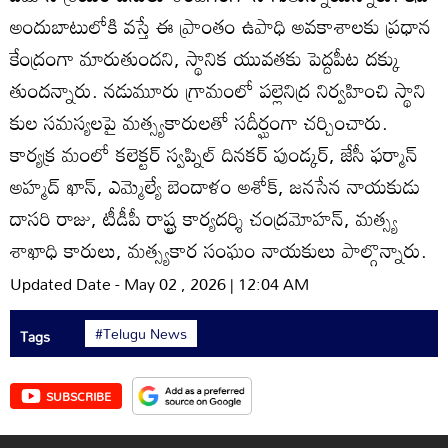
అందుబాటులోకి వస్తే ఈ ప్రాంతం ఉపాధి అవకాశాలకు ప్రధాన
కేంద్రంగా మారుతుందని, స్థానిక యువతకు పెద్దపీట దక్కు
తుందన్నారు. నడుమూరు గ్రామంలో పల్లెనిద్ర నిర్వహించి స్థాని
కుల సమస్యలపై మత్స్యకారులతో సదీర్ఘంగా చర్చించారు.
కార్యక్ర మంలో కలెక్టర్‌ స్వప్నిల్‌ దినకర్‌ పుండ్కర్‌, జేసీ ఫర్మాన్‌
అహ్మద్‌ ఖాన్‌, ఎమ్మెల్యే బెందాళం అశోక్‌, జనసేన నాయకుడు
దాసరి రాజు, టీడీపీ రాష్ట్ర కార్యదర్శి చంద్రమోహన్‌, మత్స్య
శాఖాధి కారులు, మత్స్యకార సంఘం నాయకులు పాల్గొన్నారు.
Updated Date - May 02 , 2026 | 12:04 AM
#Telugu News
Tags
SUBSCRIBE