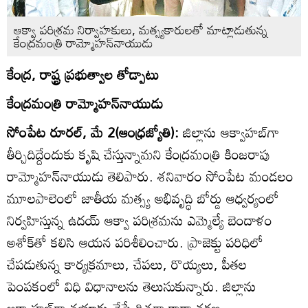
ఆక్వా పరిశ్రమ నిర్వాహకులు, మత్స్యకారులతో మాట్లాడుతున్న
కేంద్రమంత్రి రామ్మోహన్‌నాయుడు
కేంద్ర, రాష్ట్ర ప్రభుత్వాల తోడ్పాటు
కేంద్రమంత్రి రామ్మోహన్‌నాయుడు
సోంపేట రూరల్‌, మే 2(ఆంధ్రజ్యోతి):
జిల్లాను ఆక్వాహబ్‌గా
తీర్చిదిద్దేందుకు కృషి చేస్తున్నామని కేంద్రమంత్రి కింజరాపు
రామ్మోహన్‌నాయుడు తెలిపారు. శనివారం సోంపేట మండలం
మూలపాలెంలో జాతీయ మత్స్య అభివృద్ధి బోర్డు ఆధ్వర్యంలో
నిర్వహిస్తున్న ఉదయ్‌ ఆక్వా పరిశ్రమను ఎమ్మెల్యే బెందాళం
అశోక్‌తో కలిసి ఆయన పరిశీలించారు. ప్రాజెక్టు పరిధిలో
చేపడుతున్న కార్యక్రమాలు, చేపలు, రొయ్యలు, పీతల
పెంపకంలో విధి విధానాలను తెలుసుకున్నారు. జిల్లాను