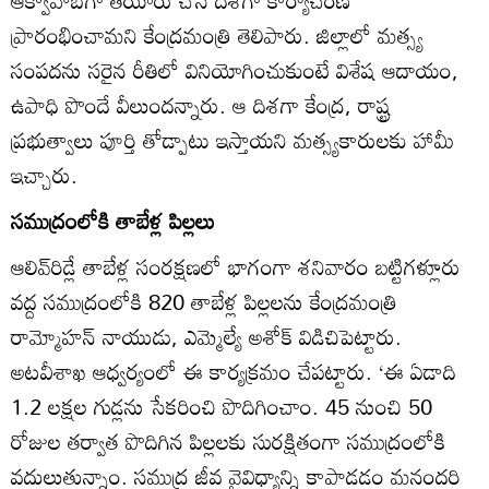
ఆక్వాహబ్‌గా తయారు చేసే దిశగా కార్యాచరణ
ప్రారంభించామని కేంద్రమంత్రి తెలిపారు. జిల్లాలో మత్స్య
సంపదను సరైన రీతిలో వినియోగించుకుంటే విశేష ఆదాయం,
ఉపాధి పొందే వీలుందన్నారు. ఆ దిశగా కేంద్ర, రాష్ట్ర
ప్రభుత్వాలు పూర్తి తోడ్పాటు ఇస్తాయని మత్స్యకారులకు హామీ
ఇచ్చారు.
సముద్రంలోకి తాబేళ్ల పిల్లలు
ఆలివ్‌రిడ్లే తాబేళ్ల సంరక్షణలో భాగంగా శనివారం బట్టిగళ్లూరు
వద్ద సముద్రంలోకి 820 తాబేళ్ల పిల్లలను కేంద్రమంత్రి
రామ్మోహన్‌ నాయుడు, ఎమ్మెల్యే అశోక్‌ విడిచిపెట్టారు.
అటవీశాఖ ఆధ్వర్యంలో ఈ కార్యక్రమం చేపట్టారు. ‘ఈ ఏడాది
1.2 లక్షల గుడ్లను సేకరించి పొదిగించాం. 45 నుంచి 50
రోజుల తర్వాత పొదిగిన పిల్లలకు సురక్షితంగా సముద్రంలోకి
వదులుతున్నాం. సముద్ర జీవ వైవిధ్యాన్ని కాపాడడం మనందరి