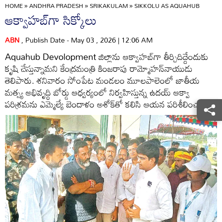
HOME
»
ANDHRA PRADESH
»
SRIKAKULAM
»
SIKKOLU AS AQUAHUB
ఆక్వాహబ్‌గా సిక్కోలు
ABN
, Publish Date - May 03 , 2026 | 12:06 AM
Aquahub Devolopment జిల్లాను ఆక్వాహబ్‌గా తీర్చిదిద్దేందుకు
కృషి చేస్తున్నామని కేంద్రమంత్రి కింజరాపు రామ్మోహన్‌నాయుడు
తెలిపారు. శనివారం సోంపేట మండలం మూలపాలెంలో జాతీయ
మత్స్య అభివృద్ధి బోర్డు ఆధ్వర్యంలో నిర్వహిస్తున్న ఉదయ్‌ ఆక్వా
పరిశ్రమను ఎమ్మెల్యే బెందాళం అశోక్‌తో కలిసి ఆయన పరిశీలించారు.