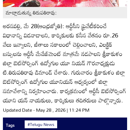
మాట్లాడుతున్న తిరుపతిరావు:
అరసవల్లి, మే 28(ఆంధ్రజ్యోతి): ఆర్టీసీని ప్రైవేటీకరించే
విధానాన్ని విడనాడాలని, కార్మికులకు కనీస వేతనం రూ.26
వేలు ఇవ్వాలని, జీతాలు సకాలంలో చెల్లించాలని, ఎలక్ట్రిక్‌
బస్సులను ఆర్టీసీ మేనేజ్‌మెంట్‌ మాత్రమే నడపాలని శ్రీకాకుళం
జిల్లా ఔట్‌సోర్సింగ్‌ ఉద్యోగుల యూ నియన్‌ గౌరవాధ్యక్షుడు
టి.తిరుపతిరావు డిమాండ్‌ చేశారు. గురువారం శ్రీకాకుళం జిల్లా
ఔట్‌సోర్సింగ్‌ ఉద్యోగుల యూనియన్‌ ఆధ్వర్యంలో జిల్లా
సమావేశాన్ని నిర్వహించారు. కార్యక్రమంలో ఆర్టీసీ ఔట్‌సోర్సింగ్‌
యూని యన్‌ నాయకులు, కార్మికులు తదితరులు పాల్గొన్నారు.
Updated Date - May 28 , 2026 | 11:24 PM
#Telugu News
Tags