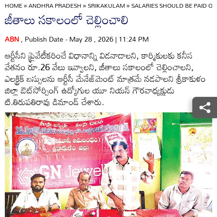
HOME
»
ANDHRA PRADESH
»
SRIKAKULAM
»
SALARIES SHOULD BE PAID ON
జీతాలు సకాలంలో చెల్లించాలి
ABN
, Publish Date - May 28 , 2026 | 11:24 PM
ఆర్టీసీని ప్రైవేటీకరించే విధానాన్ని విడనాడాలని, కార్మికులకు కనీస
వేతనం రూ.26 వేలు ఇవ్వాలని, జీతాలు సకాలంలో చెల్లించాలని,
ఎలక్ట్రిక్‌ బస్సులను ఆర్టీసీ మేనేజ్‌మెంట్‌ మాత్రమే నడపాలని శ్రీకాకుళం
జిల్లా ఔట్‌సోర్సింగ్‌ ఉద్యోగుల యూ నియన్‌ గౌరవాధ్యక్షుడు
టి.తిరుపతిరావు డిమాండ్‌ చేశారు.