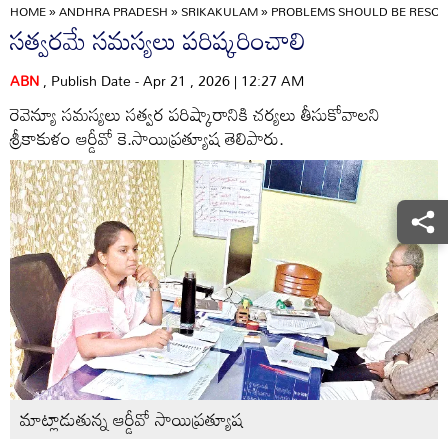
HOME
»
ANDHRA PRADESH
»
SRIKAKULAM
»
PROBLEMS SHOULD BE RESOL
సత్వరమే సమస్యలు పరిష్కరించాలి
ABN
, Publish Date - Apr 21 , 2026 | 12:27 AM
రెవెన్యూ సమస్యలు సత్వర పరిష్కారానికి చర్యలు తీసుకోవాలని
శ్రీకాకుళం ఆర్డీవో కె.సాయిప్రత్యూష తెలిపారు.
మాట్లాడుతున్న ఆర్డీవో సాయిప్రత్యూష