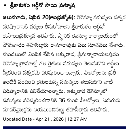
శ్రీకాకుళం ఆర్డీవో సాయి ప్రత్యూష
జలుమూరు, ఏప్రిల్‌ 20(ఆంధ్రజ్యోతి):
రెవెన్యూ సమస్యలు సత్వర
పరిష్కారానికి చర్యలు తీసుకోవాలని శ్రీకాకుళం ఆర్డీవో
కె.సాయిప్రత్యూష తెలిపారు. స్థానిక రెవెన్యూ కార్యాలయంలో
సోమవారం తహసీల్దారు రామారావుకు పలు సూచనలు చేశారు.
మండలంలో ఎంపిక చేసిన అక్కురాడ, శ్రీమన్నారాయణపురం
రెవెన్యూ గ్రామాల్లో గల రైతులు సమస్యలు తెలుసుకొని అర్జీలు
స్వీకరించి సత్వరమే పరిష్కరించాలన్నారు. వీఆర్వోలను ప్రతీ
ఇంటికి పంపించి రైతులకున్న సమస్యలు తెలుసుకొని వాటి
పరిష్కారానికి పనిచేయాలన్నారు. అక్కురాడ రెవెన్యూలో
సమస్యలు పరిష్కరించడానికి 36 మంది వీఆర్వోలు, ఏడుగురు
సూపర్‌వైజర్లను నియమించినట్టు తహసీల్దారు తెలిపారు.
Updated Date - Apr 21 , 2026 | 12:27 AM