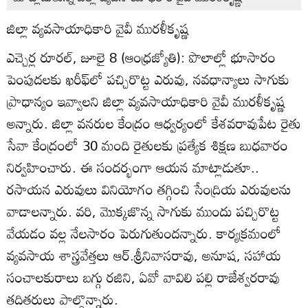
జిల్లా వ్యవసాయాధికారి వైవీ మురళీకృష్ణ
ఎచ్చెర్ల రూరల్‌, జూలై 8 (ఆంధ్రజ్యోతి): పొలాల్లో భూసారం
పెంపుదలకు ఖరీఫ్‌లో పచ్చిరొట్ట ఎరువు, నవధాన్యాలు సాగుకు
ప్రాధాన్యం ఇవ్వాలని జిల్లా వ్యవసాయాధికారి వైవీ మురళీకృష్ణ
అన్నారు. జిల్లా వనరుల కేంద్రం ఆధ్వర్యంలో కేశవరావుపేట రైతు
సేవా కేంద్రంలో 30 మంది రైతులకు ప్రత్యేక శిక్షణ బుధవారం
నిర్వహించారు. ఈ సందర్భంగా ఆయన మాట్లాడుతూ..
రసాయన ఎరువులు వినియోగం తగ్గించి సేంద్రియ ఎరువులను
వాడాలన్నారు. వరి, మొక్కజొన్న సాగుకు ముందు పచ్చిరొట్ట
వేయడం వల్ల నేలసారం పెరుగుతుందన్నారు. కార్యక్రమంలో
వ్యవసాయ శాస్త్రవేత్తలు ఆర్‌.శ్రీనివాసరావు, అనూష, సహాయ
సంచాలకురాలు బగ్గు రజిని, ఏవో వావిలి పల్లి రాజేశ్వరరావు
తదితరులు పాల్గొన్నారు.