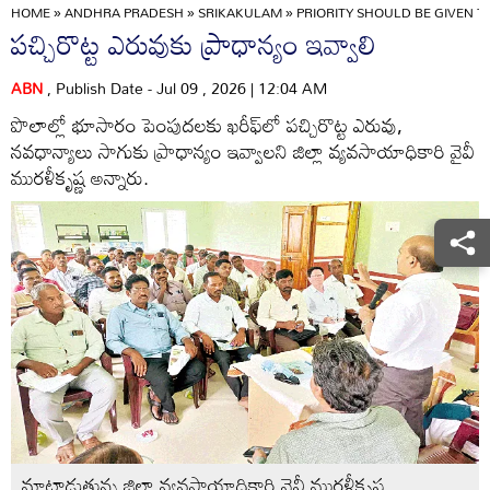
HOME
»
ANDHRA PRADESH
»
SRIKAKULAM
»
PRIORITY SHOULD BE GIVEN 
పచ్చిరొట్ట ఎరువుకు ప్రాధాన్యం ఇవ్వాలి
ABN
, Publish Date - Jul 09 , 2026 | 12:04 AM
పొలాల్లో భూసారం పెంపుదలకు ఖరీఫ్‌లో పచ్చిరొట్ట ఎరువు,
నవధాన్యాలు సాగుకు ప్రాధాన్యం ఇవ్వాలని జిల్లా వ్యవసాయాధికారి వైవీ
మురళీకృష్ణ అన్నారు.
మాట్లాడుతున్న జిల్లా వ్యవసాయాధికారి వైవీ మురళీకృష్ణ