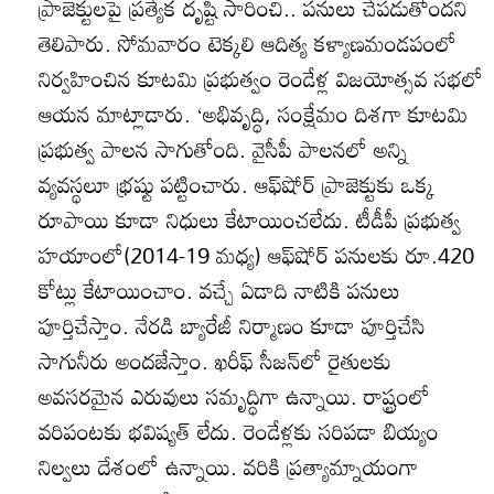
ప్రాజెక్టులపై ప్రత్యేక దృష్టి సారించి.. పనులు చేపడుతోందని
తెలిపారు. సోమవారం టెక్కలి ఆదిత్య కళ్యాణమండపంలో
నిర్వహించిన కూటమి ప్రభుత్వం రెండేళ్ల విజయోత్సవ సభలో
ఆయన మాట్లాడారు. ‘అభివృద్ధి, సంక్షేమం దిశగా కూటమి
ప్రభుత్వ పాలన సాగుతోంది. వైసీపీ పాలనలో అన్ని
వ్యవస్థలూ భ్రష్టు పట్టించారు. ఆఫ్‌షోర్‌ ప్రాజెక్టుకు ఒక్క
రూపాయి కూడా నిధులు కేటాయించలేదు. టీడీపీ ప్రభుత్వ
హయాంలో(2014-19 మధ్య) ఆఫ్‌షోర్‌ పనులకు రూ.420
కోట్లు కేటాయించాం. వచ్చే ఏడాది నాటికి పనులు
పూర్తిచేస్తాం. నేరడి బ్యారేజీ నిర్మాణం కూడా పూర్తిచేసి
సాగునీరు అందజేస్తాం. ఖరీఫ్‌ సీజన్‌లో రైతులకు
అవసరమైన ఎరువులు సమృద్ధిగా ఉన్నాయి. రాష్ట్రంలో
వరిపంటకు భవిష్యత్‌ లేదు. రెండేళ్లకు సరిపడా బియ్యం
నిల్వలు దేశంలో ఉన్నాయి. వరికి ప్రత్యామ్నాయంగా