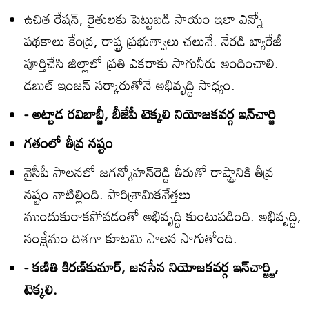
ఉచిత రేషన్‌, రైతులకు పెట్టుబడి సాయం ఇలా ఎన్నో
పథకాలు కేంద్ర, రాష్ట్ర ప్రభుత్వాలు చలువే. నేరడి బ్యారేజీ
పూర్తిచేసి జిల్లాలో ప్రతి ఎకరాకు సాగునీరు అందించాలి.
డబుల్‌ ఇంజన్‌ సర్కారుతోనే అభివృద్ధి సాధ్యం.
- అట్టాడ రవిబాబ్జీ, బీజేపీ టెక్కలి నియోజకవర్గ ఇన్‌చార్జి
గతంలో తీవ్ర నష్టం
వైసీపీ పాలనలో జగన్మోహన్‌రెడ్డి తీరుతో రాష్ట్రానికి తీవ్ర
నష్టం వాటిల్లింది. పారిశ్రామికవేత్తలు
ముందుకురాకపోవడంతో అభివృద్ధి కుంటుపడింది. అభివృద్ధి,
సంక్షేమం దిశగా కూటమి పాలన సాగుతోంది.
- కణితి కిరణ్‌కుమార్‌, జనసేన నియోజకవర్గ ఇన్‌చార్జ్జి,
టెక్కలి.