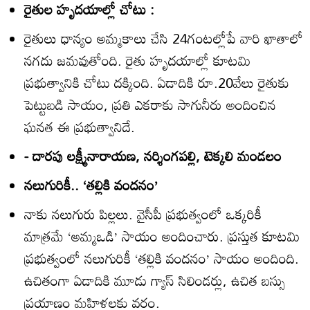
రైతుల హృదయాల్లో చోటు :
రైతులు ధాన్యం అమ్మకాలు చేసి 24గంటల్లోపే వారి ఖాతాలో
నగదు జమవుతోంది. రైతు హృదయాల్లో కూటమి
ప్రభుత్వానికి చోటు దక్కింది. ఏడాదికి రూ.20వేలు రైతుకు
పెట్టుబడి సాయం, ప్రతి ఎకరాకు సాగునీరు అందించిన
ఘనత ఈ ప్రభుత్వానిదే.
- దారపు లక్ష్మీనారాయణ, నర్శింగపల్లి, టెక్కలి మండలం
నలుగురికీ.. ‘తల్లికి వందనం’
నాకు నలుగురు పిల్లలు. వైసీపీ ప్రభుత్వంలో ఒక్కరికీ
మాత్రమే ‘అమ్మఒడి’ సాయం అందించారు. ప్రస్తుత కూటమి
ప్రభుత్వంలో నలుగురికీ ‘తల్లికి వందనం’ సాయం అందింది.
ఉచితంగా ఏడాదికి మూడు గ్యాస్‌ సిలిండర్లు, ఉచిత బస్సు
ప్రయాణం మహిళలకు వరం.