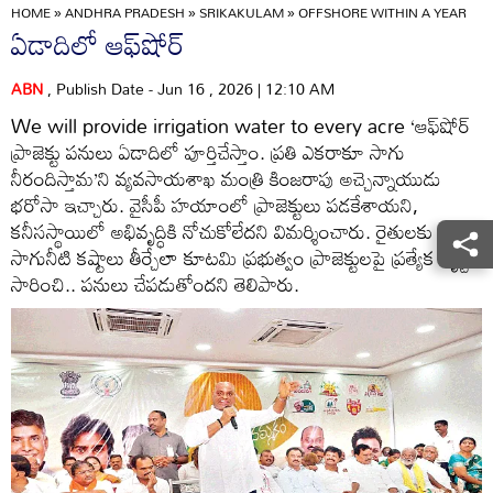
HOME
»
ANDHRA PRADESH
»
SRIKAKULAM
»
OFFSHORE WITHIN A YEAR
ఏడాదిలో ఆఫ్‌షోర్‌
ABN
, Publish Date - Jun 16 , 2026 | 12:10 AM
We will provide irrigation water to every acre ‘ఆఫ్‌షోర్‌
ప్రాజెక్టు పనులు ఏడాదిలో పూర్తిచేస్తాం. ప్రతి ఎకరాకూ సాగు
నీరందిస్తామ’ని వ్యవసాయశాఖ మంత్రి కింజరాపు అచ్చెన్నాయుడు
భరోసా ఇచ్చారు. వైసీపీ హయాంలో ప్రాజెక్టులు పడకేశాయని,
కనీసస్థాయిలో అభివృద్ధికి నోచుకోలేదని విమర్శించారు. రైతులకు
సాగునీటి కష్టాలు తీర్చేలా కూటమి ప్రభుత్వం ప్రాజెక్టులపై ప్రత్యేక దృష్టి
సారించి.. పనులు చేపడుతోందని తెలిపారు.