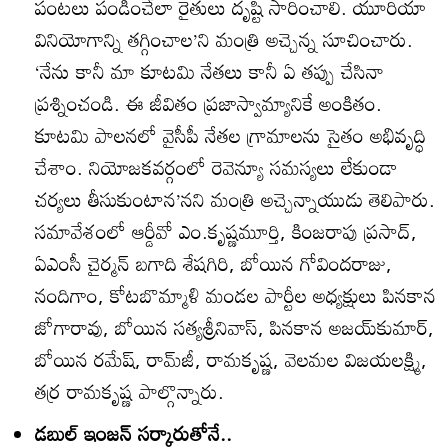
పంటలు పండించేలా రైతులు దృష్టి సారించాలి. యూరియా
వినియోగాన్ని తగ్గించాల’ని మంత్రి అచ్చెన్న సూచించారు.
‘నేను కానీ మా కూటమి నేతలు కానీ ఏ తప్పు చేసినా
ప్రశ్నించండి. ఈ జీవితం ప్రజాస్వామ్యానికే అంకితం.
కూటమి పాలనలో వైసీపీ నేతల గ్రామాలను సైతం అభివృద్ధి
చేశాం. నియోజకవర్గంలో రెవెన్యూ సమస్యలు లేకుండా
చర్యలు తీసుకుంటాన’నని మంత్రి అచ్చెన్నాయుడు తెలిపారు.
సమావేశంలో ఆర్డీవో ఎం.కృష్ణమూర్తి, కింజరాపు ప్రసాద్‌,
ఏఎంసీ చైర్మన్‌ బగాది శేషగిరి, బోయిన గోవిందరాజు,
నందిగాం, కోటబొమ్మాళి మండల పార్టీల అధ్యక్షులు పినకాన
జోగారావు, బోయిన సత్యశ్రీనివాస్‌, పినకాన అజయ్‌కుమార్‌,
బోయిన రమేష్‌, రామ్‌జీ, రామకృష్ణ, వెలమల విజయలక్ష్మి,
తర్ర రామకృష్ణ పాల్గొన్నారు.
డబుల్‌ ఇంజన్‌ సర్కారుతోనే..