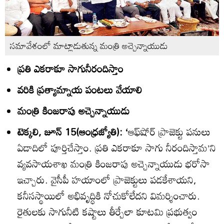
సమావేశంలో మాట్లాడుతున్న మంత్రి అచ్చెన్నాయుడు
ప్రతి ఎకరాకూ సాగునీరందిస్తాం
వరికి ప్రత్యామ్నాయ పంటలు వేయాలి
మంత్రి కింజరాపు అచ్చెన్నాయుడు
టెక్కలి, జూన్‌ 15(ఆంధ్రజ్యోతి): ‘
ఆఫ్‌షోర్‌ ప్రాజెక్టు పనులు
ఏడాదిలో పూర్తిచేస్తాం. ప్రతి ఎకరాకూ సాగు నీరందిస్తామ’ని
వ్యవసాయశాఖ మంత్రి కింజరాపు అచ్చెన్నాయుడు భరోసా
ఇచ్చారు. వైసీపీ హయాంలో ప్రాజెక్టులు పడకేశాయని,
కనీసస్థాయిలో అభివృద్ధికి నోచుకోలేదని విమర్శించారు.
రైతులకు సాగునీటి కష్టాలు తీర్చేలా కూటమి ప్రభుత్వం