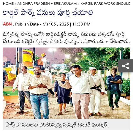
HOME
»
ANDHRA PRADESH
»
SRIKAKULAM
»
KARGIL PARK WORK SHOULD 
కార్గిల్‌ పార్క్‌ పనులు పూర్తి చేయాలి
ABN
, Publish Date - Mar 05 , 2026 | 11:33 PM
చిన్నచిన్న మార్పులుచేసి కార్గిల్‌విక్టరీ పార్కు పనులను సత్వరమే పూర్తి
చేయాలని కలెక్టర్‌ స్వప్నిల్‌ దినకర్‌ పుండ్కర్‌ అధికారులను ఆదేశించారు.
పార్క్‌లో పనులను పరిశీలిస్తున్న స్వప్నిల్‌ దినకర్‌ పుండ్కర్‌: