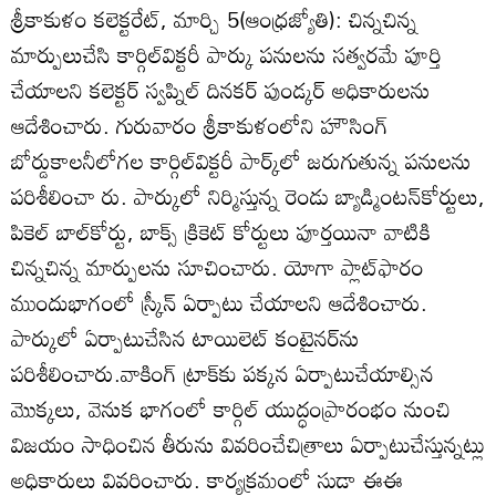
శ్రీకాకుళం కలెక్టరేట్‌, మార్చి 5(ఆంధ్రజ్యోతి): చిన్నచిన్న
మార్పులుచేసి కార్గిల్‌విక్టరీ పార్కు పనులను సత్వరమే పూర్తి
చేయాలని కలెక్టర్‌ స్వప్నిల్‌ దినకర్‌ పుండ్కర్‌ అధికారులను
ఆదేశించారు. గురువారం శ్రీకాకుళంలోని హౌసింగ్‌
బోర్డుకాలనీలోగల కార్గిల్‌విక్టరీ పార్క్‌లో జరుగుతున్న పనులను
పరిశీలించా రు. పార్కులో నిర్మిస్తున్న రెండు బ్యాడ్మింటన్‌కోర్టులు,
పికెల్‌ బాల్‌కోర్టు, బాక్స్‌ క్రికెట్‌ కోర్టులు పూర్తయినా వాటికి
చిన్నచిన్న మార్పులను సూచించారు. యోగా ప్లాట్‌ఫారం
ముందుభాగంలో స్ర్కీన్‌ ఏర్పాటు చేయాలని ఆదేశించారు.
పార్కులో ఏర్పాటుచేసిన టాయిలెట్‌ కంటైనర్‌ను
పరిశీలించారు.వాకింగ్‌ ట్రాక్‌కు పక్కన ఏర్పాటుచేయాల్సిన
మొక్కలు, వెనుక భాగంలో కార్గిల్‌ యుద్ధంప్రారంభం నుంచి
విజయం సాధించిన తీరును వివరించేచిత్రాలు ఏర్పాటుచేస్తున్నట్లు
అధికారులు వివరించారు. కార్యక్రమంలో సుడా ఈఈ