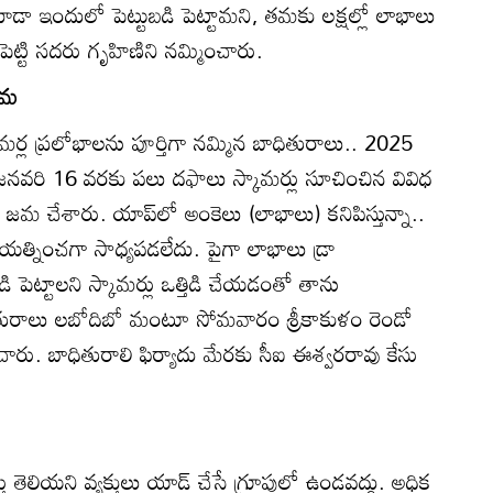
డా ఇందులో పెట్టుబడి పెట్టామని, తమకు లక్షల్లో లాభాలు
ు పెట్టి సదరు గృహిణిని నమ్మించారు.
జమ
మర్ల ప్రలోభాలను పూర్తిగా నమ్మిన బాధితురాలు.. 2025
నవరి 16 వరకు పలు దఫాలు స్కామర్లు సూచించిన వివిధ
జమ చేశారు. యాప్‌లో అంకెలు (లాభాలు) కనిపిస్తున్నా..
ప్రయత్నించగా సాధ్యపడలేదు. పైగా లాభాలు డ్రా
ి పెట్టాలని స్కామర్లు ఒత్తిడి చేయడంతో తాను
తురాలు లబోదిబో మంటూ సోమవారం శ్రీకాకుళం రెండో
ం చారు. బాధితురాలి ఫిర్యాదు మేరకు సీఐ ఈశ్వరరావు కేసు
ర్తు తెలియని వ్యక్తులు యాడ్‌ చేసే గ్రూపుల్లో ఉండవద్దు. అధిక