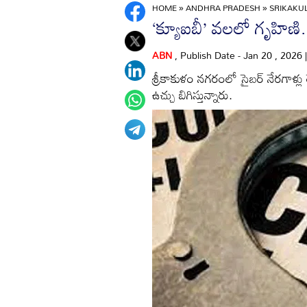
HOME
»
ANDHRA PRADESH
»
SRIKAK
‘క్యూఐబీ’ వలలో గృహిణి.
ABN
, Publish Date - Jan 20 , 2026
శ్రీకాకుళం నగరంలో సైబర్‌ నేరగాళ్లు రె
ఉచ్చు బిగిస్తున్నారు.