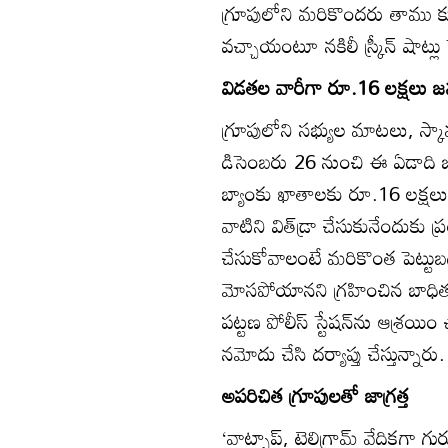
గ్రూపులోని మరికొందరు తాము కూ
వచ్చాయంటూ నకిలీ స్ర్కీన్‌ షాట్ల
విడతల వారీగా రూ.16 లక్షలు 
గ్రూపులోని సభ్యుల మాటలు, స్కా
డిసెంబరు 26 నుంచి ఈ ఏడాది జ
బ్యాంకు ఖాతాలకు రూ.16 లక్షలు 
వాటిని విత్‌డ్రా చేసుకునేందుకు 
చేసుకోవాలంటే మరికొంత పెట్టుబడ
మోసపోయానని గ్రహించిన బాధి
పట్టణ పోలీస్‌ స్టేషన్‌ను ఆశ్రయి
నమోదు చేసి దర్యాప్తు చేస్తున్నారు.
అపరిచిత గ్రూపులతో జాగ్రత్త
‘వాట్సాప్‌, టెలిగ్రామ్‌ వేదికగా గు