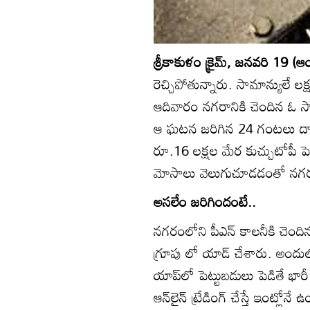
శ్రీకాకుళం క్రైమ్‌, జనవరి 19 (ఆం
రెచ్చిపోతున్నారు. సామాన్యులే లక్ష్య
ఆదివారం నగరానికి చెందిన ఓ సాఫ్
ఆ ఘటన జరిగిన 24 గంటలు దాటక
రూ.16 లక్షల మేర కుచ్చుటోపీ పెట
మోసాలు వెలుగుచూడడంతో నగరవా
అసలేం జరిగిందంటే..
నగరంలోని పీఎన్‌ కాలనీకి చెందిన
గ్రూపు లో యాడ్‌ చేశారు. అందులో ‘
యాప్‌లో పెట్టుబడులు పెడితే భార
ఆన్‌లైన్‌ ట్రేడింగ్‌ చేస్తే ఇంట్