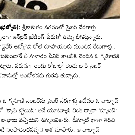
ధ్రజ్యోతి):
శ్రీకాకుళం నగరంలో సైబర్‌ నేరగాళ్లు
ంగా ఆన్‌లైన్‌ ట్రేడింగ్‌ పేరుతో ఉచ్చు బిగిస్తున్నారు.
ట్‌వేర్‌ ఉద్యోగిని కోటి రూపాయలకు ముంచిన కేటుగాళ్లు..
ుండానే సోమవారం పీఎన్‌ కాలనీకి చెందిన ఓ గృహిణికి
్టారు. వరుసగా రెండు రోజుల్లో రెండు భారీ సైబర్‌
సుల్లో ఆందోళనకు గురవు తున్నారు.
 ఓ గృహిణి నెంబర్‌ను సైబర్‌ నేరగాళ్లు ఇటీవల ఓ వాట్సాప్‌
క్యాపి స్టోయిన్‌’ అనే యూట్యూబ్‌ లింక్‌ ద్వారా ‘క్యూఐబీ’
ీ లాభాలు వస్తాయని నమ్మబలికారు. డీమ్యాట్‌ ఖాతా తెరిచి
లోనే ఉండి సంపాదించవచ్చని ఆశ చూపారు. ఆ వాట్సాప్‌