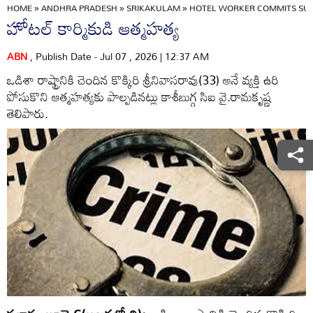
HOME
»
ANDHRA PRADESH
»
SRIKAKULAM
»
HOTEL WORKER COMMITS SUI
హోటల్‌ కార్మికుడి ఆత్మహత్య
ABN
, Publish Date - Jul 07 , 2026 | 12:37 AM
ఒడిశా రాష్ట్రానికి చెందిన కొక్కిరి శ్రీనివాసరావు(33) అనే వ్యక్తి ఉరి
పోసుకొని ఆత్మహత్యకు పాల్పడినట్లు కాశీబుగ్గ సిఐ వై.రామకృష్ణ
తెలిపారు.