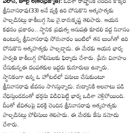
పలాస, జూలై 6(ఆంధ్రజ్యోతి):
ఒడిశా రాష్ట్రానికి చెందిన కొక్కిరి
శ్రీనివాసరావు(33) అనే వ్యక్తి ఉరి పోసుకొని ఆత్మహత్యకు
పాల్పడినట్లు కాశీబుగ్గ సిఐ వై.రామకృష్ణ తెలిపారు. ఆయన
కథనం ప్రకారం.. స్థానిక ప్రభుత్వ ఆసుపత్రి కూడలి వద్ద నివాసం
ఉంటున్న శ్రీనివాసరావు సోమవారం ఇంటిలో తన లుంగీతో ఉరి
పోసుకొని ఆత్మహత్యకు పాల్పడ్డాడు. ఈ మేరకు ఆయన భార్య
పార్వతి కాశీబుగ్గ పోలీసులకు ఫిర్యాదు చేశారు. ప్రేమ వివాహం
చేసుకున్నఈ దంపతకుల ఇద్దరు కుమారులు ఉన్నారు.
స్థానికంగా ఉన్న ఓ హోటల్‌లో పనులు చేసుకుంటూ
శ్రీనివాసరావు జీవనం సాగిస్తున్నాడు. మద్యానికి అలవాటు పడి
వేధిస్తుండడంతో భర్తను విడిచిపెట్టి భార్య ఒడిశా వెళ్లిపోయింది.
దీంతో జీవితంపై విరక్తి చెందిన శ్రీనివాసరావు ఆత్మహత్యకు
పాల్పడినట్లు పోలీసులు తెలిపారు. ఈ మేరకు కేసు నమోదు
చేశారు.